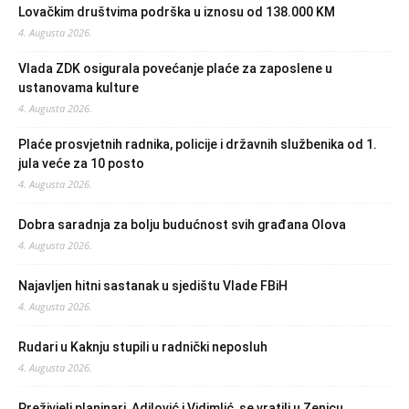
Lovačkim društvima podrška u iznosu od 138.000 KM
4. Augusta 2026.
Vlada ZDK osigurala povećanje plaće za zaposlene u
ustanovama kulture
4. Augusta 2026.
Plaće prosvjetnih radnika, policije i državnih službenika od 1.
jula veće za 10 posto
4. Augusta 2026.
Dobra saradnja za bolju budućnost svih građana Olova
4. Augusta 2026.
Najavljen hitni sastanak u sjedištu Vlade FBiH
4. Augusta 2026.
Rudari u Kaknju stupili u radnički neposluh
4. Augusta 2026.
Preživjeli planinari, Adilović i Vidimlić, se vratili u Zenicu