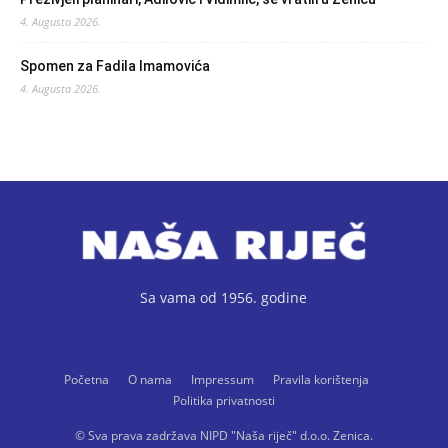
4. Augusta 2026.
Spomen za Fadila Imamovića
4. Augusta 2026.
Sa vama od 1956. godine
Početna
O nama
Impressum
Pravila korištenja
Politika privatnosti
© Sva prava zadržava NIPD "Naša riječ" d.o.o. Zenica.