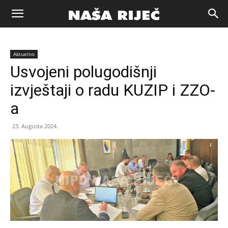
Naša
Aktuelno
riječ
Usvojeni polugodišnji
izvještaji o radu KUZIP i ZZO-
Zenica
a
23. Augusta 2024.