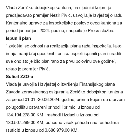
Vlada Zeničko-dobojskog kantona, na sjednici kojom je
predsjedavao premijer Nezir Pivić, usvojila je Izvještaj o radu
Kantonalne uprave za inspekcijske poslove ovog kantona za
period januar-juni 2024. godine, saopćila je Press služba.
Ispunili plan
“Izvještaj se odnosi na realizaciju plana rada inspekcija. Iako
imaju manji broj uposlenih, oni su uspjeli ispuniti plan i uraditi
sve ono što je bilo planirano za prvu polovinu ove godine”,
rekao je premijer Pivić.
Suficit ZZO-a
Vlada je usvojila i Izvještaj o izvršenju Finansijskog plana
Zavoda zdravstvenog osiguranja Zeničko-dobojskog kantona
za period 01.01.-30.06.2024. godine, prema kojem su u prvom
polugodištu ostvareni prihodi i primici u iznosu od
134.194.278,00 KM i rashodi i izdaci u iznosu od
130.507.299,00 KM, odnosno višak prihoda nad rashodima
(suficit) u iznosu od 3.686.979,00 KM.