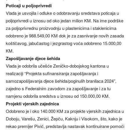
Poticaji u poljoprivredi
Vlada je usvojila i odluke o odobravanju sredstava poticaja u
poljoprivredi u iznosu od oko jedan milion KM. Na ime podrške
za poljoprivrednu proizvodnju u plastenicima i staklenicima
odobreno je 988.549,00 KM dok je za zasnivanje novih zasada
koštičavog, jabučastog i jezgrastog voća odobreno 15.000,00
KM.
Zapošljavanje djece šehida
Vlada je odobrila učešće Zeničko-dobojskog kantona u
realizaciji “Projekta sufinansiranja zapošljavanja i
samozapošljavanja djece šehida/poginulih branilaca 2024”,
zajedno s Federalnim zavodom za zapošljavanje i za tu
namjenu odobrila sredstva u iznosu od 150.000,00 KM.
Projekti vjerskih zajednica
Odobreno je i oko 140.000 KM za projekte vjerskih zajednica u
Doboju, Varešu, Zenici, Žepču, Kaknju i Visokom, što, kako je
rekao premijer Pivić, predstavlja nastavak kontinuirane pomoći