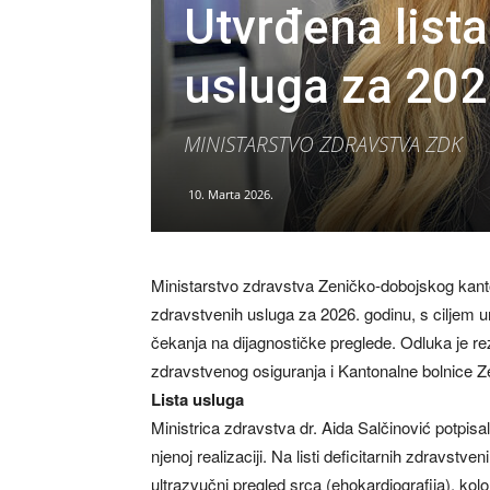
Utvrđena lista
usluga za 202
MINISTARSTVO ZDRAVSTVA ZDK
10. Marta 2026.
Ministarstvo zdravstva Zeničko-dobojskog kantona
zdravstvenih usluga za 2026. godinu, s ciljem 
čekanja na dijagnostičke preglede. Odluka je re
zdravstvenog osiguranja i Kantonalne bolnice Z
Lista usluga
Ministrica zdravstva dr. Aida Salčinović potpisa
njenoj realizaciji. Na listi deficitarnih zdravstv
ultrazvučni pregled srca (ehokardiografija), kolor