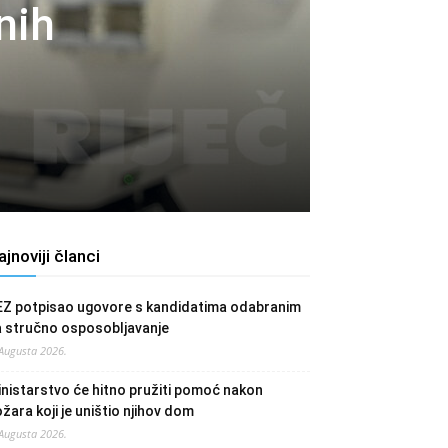
nih
ajnoviji članci
EZ potpisao ugovore s kandidatima odabranim
a stručno osposobljavanje
 Augusta 2026.
nistarstvo će hitno pružiti pomoć nakon
žara koji je uništio njihov dom
 Augusta 2026.