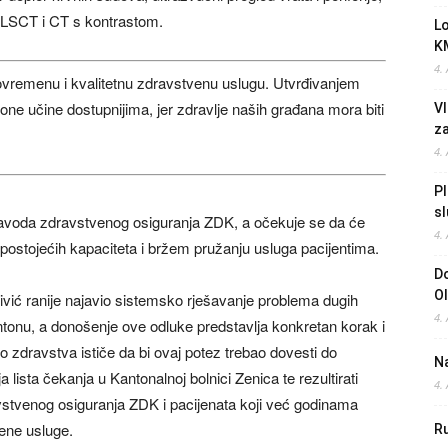
i LSCT i CT s kontrastom.
L
K
4.
vovremenu i kvalitetnu zdravstvenu uslugu. Utvrđivanjem
one učine dostupnijima, jer zdravlje naših građana mora biti
Vl
z
4.
Pl
sl
Zavoda zdravstvenog osiguranja ZDK, a očekuje se da će
4.
 postojećih kapaciteta i bržem pružanju usluga pacijentima.
Do
O
ivić ranije najavio sistemsko rješavanje problema dugih
4.
tonu, a donošenje ove odluke predstavlja konkretan korak i
 zdravstva ističe da bi ovaj potez trebao dovesti do
Na
lista čekanja u Kantonalnoj bolnici Zenica te rezultirati
4.
tvenog osiguranja ZDK i pacijenata koji već godinama
ene usluge.
Ru