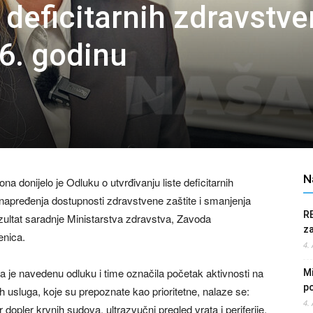
 deficitarnih zdravstve
6. godinu
N
 donijelo je Odluku o utvrđivanju liste deficitarnih
unapređenja dostupnosti zdravstvene zaštite i smanjenja
R
zultat saradnje Ministarstva zdravstva, Zavoda
z
enica.
4.
la je navedenu odluku i time označila početak aktivnosti na
Mi
po
enih usluga, koje su prepoznate kao prioritetne, nalaze se:
4.
 dopler krvnih sudova, ultrazvučni pregled vrata i periferije,