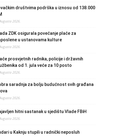
ovačkim društvima podrška u iznosu od 138.000
M
 Augusta 2026.
ada ZDK osigurala povećanje plaće za
aposlene u ustanovama kulture
 Augusta 2026.
aće prosvjetnih radnika, policije i državnih
užbenika od 1. jula veće za 10 posto
 Augusta 2026.
bra saradnja za bolju budućnost svih građana
lova
 Augusta 2026.
javljen hitni sastanak u sjedištu Vlade FBiH
 Augusta 2026.
dari u Kaknju stupili u radnički neposluh