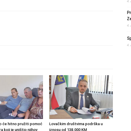
4.
Pr
Z
4.
S
4.
o će hitno pružiti pomoć
Lovačkim društvima podrška u
 koji je uništio njihov
iznosu od 138.000 KM