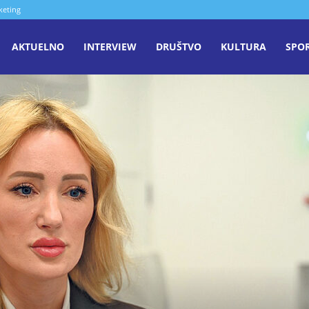
keting
aša
AKTUELNO
INTERVIEW
DRUŠTVO
KULTURA
SPO
iječ
enica