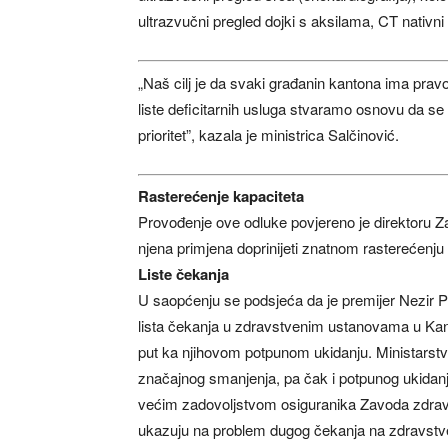
ultrazvučni pregled dojki s aksilama, CT nativn
„Naš cilj je da svaki građanin kantona ima pra
liste deficitarnih usluga stvaramo osnovu da se 
prioritet”, kazala je ministrica Salčinović.
Rasterećenje kapaciteta
Provođenje ove odluke povjereno je direktoru 
njena primjena doprinijeti znatnom rasterećenju
Liste čekanja
U saopćenju se podsjeća da je premijer Nezir P
lista čekanja u zdravstvenim ustanovama u Kan
put ka njihovom potpunom ukidanju. Ministarstvo
značajnog smanjenja, pa čak i potpunog ukidanja 
većim zadovoljstvom osiguranika Zavoda zdravs
ukazuju na problem dugog čekanja na zdravstv