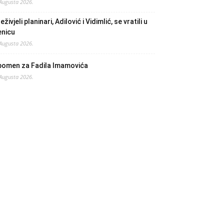
 Augusta 2026.
eživjeli planinari, Adilović i Vidimlić, se vratili u
enicu
 Augusta 2026.
pomen za Fadila Imamovića
 Augusta 2026.