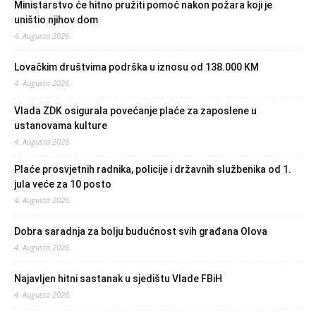
Ministarstvo će hitno pružiti pomoć nakon požara koji je
uništio njihov dom
4. Augusta 2026.
Lovačkim društvima podrška u iznosu od 138.000 KM
4. Augusta 2026.
Vlada ZDK osigurala povećanje plaće za zaposlene u
ustanovama kulture
4. Augusta 2026.
Plaće prosvjetnih radnika, policije i državnih službenika od 1.
jula veće za 10 posto
4. Augusta 2026.
Dobra saradnja za bolju budućnost svih građana Olova
4. Augusta 2026.
Najavljen hitni sastanak u sjedištu Vlade FBiH
4. Augusta 2026.