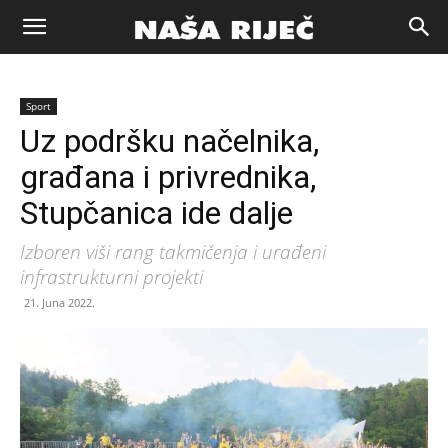
Naša
Sport
riječ
Uz podršku načelnika,
građana i privrednika,
Zenica
Stupčanica ide dalje
Izboren viši rang takmičenja i urađeni
infrastrukturni projekti
21. Juna 2022.