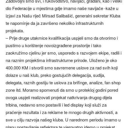
Zadovoljni smo svi, i rukovodstvo, navijači, građani, kao i veliki
dio Federacije u mjestima gdje imamo naše navijače -kaže u
izjavi za Našu riječ Mirsad Salibašić, generalni sekretar Kluba
te napominje da ja završeno nekoliko infrastrukturnih
projekata.
– Prije druge utakmice kvalifikacija uspjeli smo da otvorimo i
pustimo u korištenje novoizgrađene prostorije i tako
zaokružimo cjelinu jer smo, usporedo s razvojem ekipe, radili i
na raznim projektima infrastrukturne prirode. Uloženo je oko
400.000 KM i stvorili smo savremene uslove za rad svih koji
dolaze u naš klub, preko gostujućih delegacija, sudija,
delegata, raznih gostiju te uslova za brifinge, analize, fan shop
zone itd. Moramo spomenuti da smo u protekloj godini pored
ovoga uspjeli realizovati projekat natkrivanja drugog dijela
tribina, nedavno smo postavili i led display koji služi za
praćenje rezultata i za reklame te mnogo drugih aktivnosti, a
sve u cilju razvoja našeg kluba. U narednom periodu imamo u
planu postavljanje reflektora te vjerovatno idemo u projekat