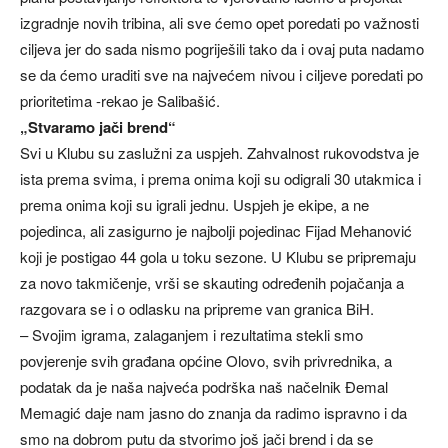
izgradnje novih tribina, ali sve ćemo opet poredati po važnosti
ciljeva jer do sada nismo pogriješili tako da i ovaj puta nadamo
se da ćemo uraditi sve na najvećem nivou i ciljeve poredati po
prioritetima -rekao je Salibašić.
„Stvaramo jači brend“
Svi u Klubu su zaslužni za uspjeh. Zahvalnost rukovodstva je
ista prema svima, i prema onima koji su odigrali 30 utakmica i
prema onima koji su igrali jednu. Uspjeh je ekipe, a ne
pojedinca, ali zasigurno je najbolji pojedinac Fijad Mehanović
koji je postigao 44 gola u toku sezone. U Klubu se pripremaju
za novo takmičenje, vrši se skauting određenih pojačanja a
razgovara se i o odlasku na pripreme van granica BiH.
– Svojim igrama, zalaganjem i rezultatima stekli smo
povjerenje svih građana općine Olovo, svih privrednika, a
podatak da je naša najveća podrška naš načelnik Đemal
Memagić daje nam jasno do znanja da radimo ispravno i da
smo na dobrom putu da stvorimo još jači brend i da se