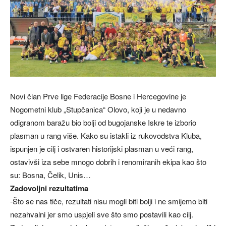
Novi član Prve lige Federacije Bosne i Hercegovine je
Nogometni klub „Stupčanica“ Olovo, koji je u nedavno
odigranom baražu bio bolji od bugojanske Iskre te izborio
plasman u rang više. Kako su istakli iz rukovodstva Kluba,
ispunjen je cilj i ostvaren historijski plasman u veći rang,
ostavivši iza sebe mnogo dobrih i renomiranih ekipa kao što
su: Bosna, Čelik, Unis…
Zadovoljni rezultatima
-Što se nas tiče, rezultati nisu mogli biti bolji i ne smijemo biti
nezahvalni jer smo uspjeli sve što smo postavili kao cilj.