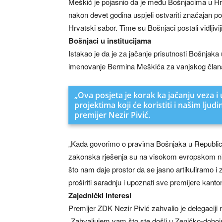
Meškić je pojasnio da je među Bošnjacima u Hrva
nakon devet godina uspjeli ostvariti značajan po
Hrvatski sabor. Time su Bošnjaci postali vidljivij
Bošnjaci u institucijama
Istakao je da je za jačanje prisutnosti Bošnjak
imenovanje Bermina Meškića za vanjskog član
„Ova posjeta je korak ka jačanju veza 
projektima koji će koristiti i našim lju
premijer Nezir Pivić.
„Kada govorimo o pravima Bošnjaka u Republici 
zakonska rješenja su na visokom evropskom niv
što nam daje prostor da se jasno artikuliramo i
proširiti saradnju i upoznati sve premijere kan
Zajednički interesi
Premijer ZDK Nezir Pivić zahvalio je delegaciji
„Zahvaljujem vam što ste došli u Zeničko-dobojs