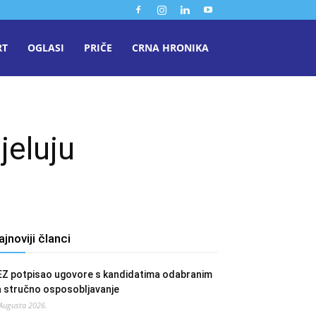
RT
OGLASI
PRIČE
CRNA HRONIKA
jeluju
ajnoviji članci
EZ potpisao ugovore s kandidatima odabranim
a stručno osposobljavanje
 Augusta 2026.