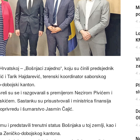
Mi
po
4.
L
K
4.
Vl
z
rvatskoj – „Bošnjaci zajedno“, koju su činili predsjednik
4.
ć i Tarik Hajdarević, terenski koordinator saborskog
o-dobojski kanton.
Pl
reli su se i razgovarali s premijerom Nezirom Pivićem i
sl
4.
em. Sastanku su prisustvovali i ministrica finansija
doprivredu i šumarstvo Jasmin Čajić.
Do
O
u i predstavili trenutni status Bošnjaka u toj zemlji, kao i
4.
ma Zeničko-dobojskog kantona.
Na