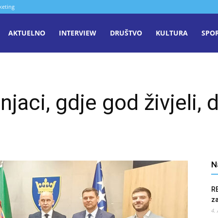
keting
aša
AKTUELNO
INTERVIEW
DRUŠTVO
KULTURA
SPO
iječ
jaci, gdje god živjeli, d
enica
N
R
z
4.