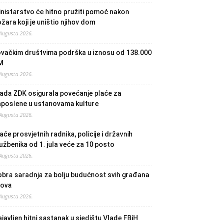
nistarstvo će hitno pružiti pomoć nakon
žara koji je uništio njihov dom
 Augusta 2026.
ovačkim društvima podrška u iznosu od 138.000
M
 Augusta 2026.
ada ZDK osigurala povećanje plaće za
aposlene u ustanovama kulture
 Augusta 2026.
aće prosvjetnih radnika, policije i državnih
užbenika od 1. jula veće za 10 posto
 Augusta 2026.
bra saradnja za bolju budućnost svih građana
lova
 Augusta 2026.
javljen hitni sastanak u sjedištu Vlade FBiH