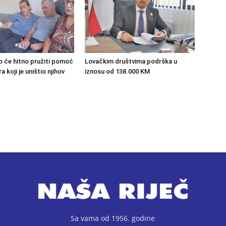
o će hitno pružiti pomoć
Lovačkim društvima podrška u
 koji je uništio njihov
iznosu od 138.000 KM
Sa vama od 1956. godine