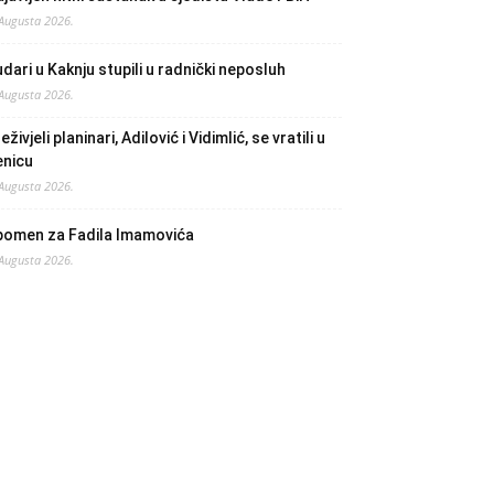
 Augusta 2026.
dari u Kaknju stupili u radnički neposluh
 Augusta 2026.
eživjeli planinari, Adilović i Vidimlić, se vratili u
enicu
 Augusta 2026.
pomen za Fadila Imamovića
 Augusta 2026.