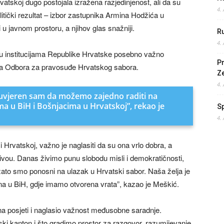
tskoj dugo postojala izražena razjedinjenost, ali da su
4.
litički rezultat – izbor zastupnika Armina Hodžića u
i u javnom prostoru, a njihov glas snažniji.
Ru
4.
a u institucijama Republike Hrvatske posebno važno
Pr
a Odbora za pravosuđe Hrvatskog sabora.
Z
4.
i uvjeren sam da možemo zajedno raditi na
dima u BiH i Bošnjacima u Hrvatskoj”, rekao je
S
4.
Hrvatskoj, važno je naglasiti da su ona vrlo dobra, a
ou. Danas živimo punu slobodu misli i demokratičnosti,
 zato smo ponosni na ulazak u Hrvatski sabor. Naša želja je
tona u BiH, gdje imamo otvorena vrata”, kazao je Meškić.
 na posjeti i naglasio važnost međusobne saradnje.
ki kanton i što gradimo prostor za razgovor, razumijevanje