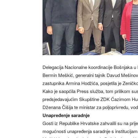
Delegacija Nacionalne koordinacije Bošnjaka u H
Bermin Meškić, generalni tajnik Davud Mešinovi
zastupnika Armina Hodžića, posjetila je Zeničk
Kako je saopćila Press služba, tom prilikom sus
predsjedavajućim Skupštine ZDK Ćazimom Huskić
Dženana Čišija te ministar za poljoprivredu, vo
Unapređenje saradnje
Gosti iz Republike Hrvatske zahvalili su na prijem
mogućnosti unapređenja saradnje s institucija