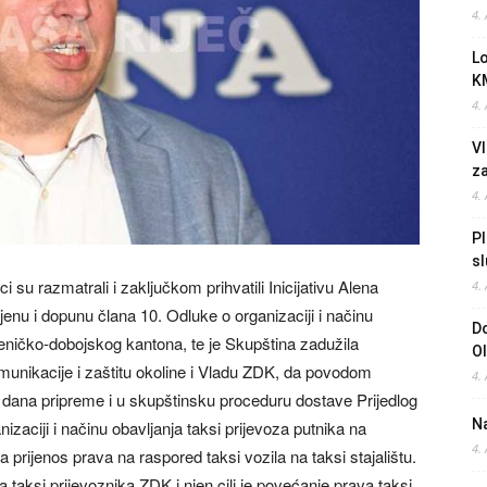
4.
L
K
4.
Vl
z
4.
Pl
sl
 su razmatrali i zaključkom prihvatili Inicijativu Alena
4.
enu i dopunu člana 10. Odluke o organizaciji i načinu
Do
Zeničko-dobojskog kantona, te je Skupština zadužila
O
munikacije i zaštitu okoline i Vladu ZDK, da povodom
4.
0 dana pripreme i u skupštinsku proceduru dostave Prijedlog
Na
aciji i načinu obavljanja taksi prijevoza putnika na
4.
rijenos prava na raspored taksi vozila na taksi stajalištu.
taksi prijevoznika ZDK i njen cilj je povećanje prava taksi