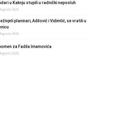
dari u Kaknju stupili u radnički neposluh
 Augusta 2026.
eživjeli planinari, Adilović i Vidimlić, se vratili u
enicu
 Augusta 2026.
pomen za Fadila Imamovića
 Augusta 2026.