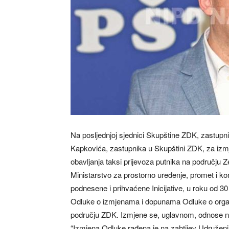
Na posljednjoj sjednici Skupštine ZDK, zastupnici
Kapkovića, zastupnika u Skupštini ZDK, za izmj
obavljanja taksi prijevoza putnika na području 
Ministarstvo za prostorno uređenje, promet i ko
podnesene i prihvaćene Inicijative, u roku od 3
Odluke o izmjenama i dopunama Odluke o organiz
području ZDK. Izmjene se, uglavnom, odnose na p
“Izmjena Odluke rađena je na zahtijev Udruženja 