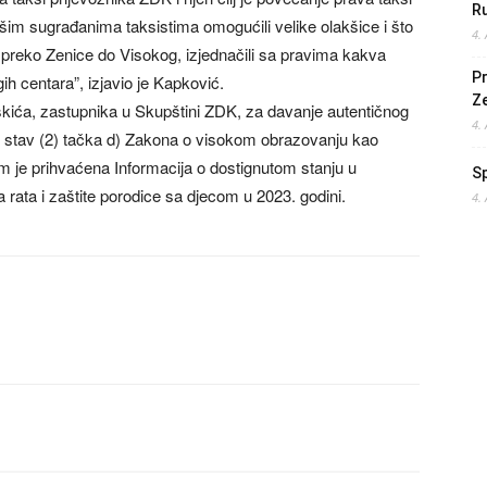
Ru
im sugrađanima taksistima omogućili velike olakšice i što
4.
 preko Zenice do Visokog, izjednačili sa pravima kakva
Pr
ih centara”, izjavio je Kapković.
Z
kića, zastupnika u Skupštini ZDK, za davanje autentičnog
4.
6. stav (2) tačka d) Zakona o visokom obrazovanju kao
m je prihvaćena Informacija o dostignutom stanju u
S
va rata i zaštite porodice sa djecom u 2023. godini.
4.