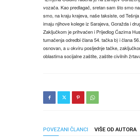
vozača. Kao predlagač, sretan sam što smo naš
smo, na kraju krajeva, naše taksiste, od Tešnja
imaju njihove kolege iz Sarajeva, Goražda i drug
Zaključkom je prihvaćen i Prijedlog Ćazima Hus
tumačenja odredbi člana 54. tačka b) i člana 5
osnovan, a u okviru posljednje tačke, zaključko
oblastima socijalne zaštite, zaštite civilnih žrta
POVEZANI ČLANCI
VIŠE OD AUTORA