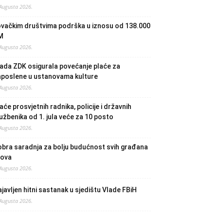
 Augusta 2026.
ovačkim društvima podrška u iznosu od 138.000
M
 Augusta 2026.
ada ZDK osigurala povećanje plaće za
aposlene u ustanovama kulture
 Augusta 2026.
aće prosvjetnih radnika, policije i državnih
užbenika od 1. jula veće za 10 posto
 Augusta 2026.
bra saradnja za bolju budućnost svih građana
lova
 Augusta 2026.
javljen hitni sastanak u sjedištu Vlade FBiH
 Augusta 2026.