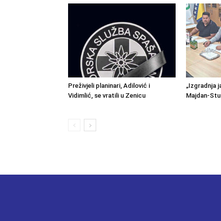
Preživjeli planinari, Adilović i
„Izgradnja j
Vidimlić, se vratili u Zenicu
Majdan-Stu