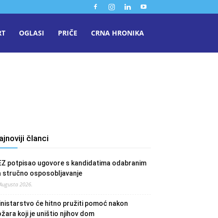
RT
OGLASI
PRIČE
CRNA HRONIKA
ajnoviji članci
EZ potpisao ugovore s kandidatima odabranim
a stručno osposobljavanje
 Augusta 2026.
nistarstvo će hitno pružiti pomoć nakon
žara koji je uništio njihov dom