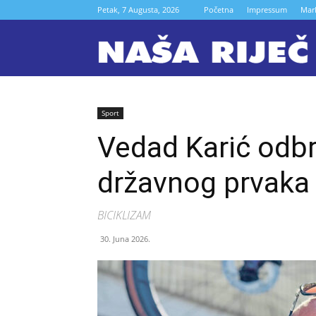
Petak, 7 Augusta, 2026
Početna
Impressum
Mar
N
r
Sport
Vedad Karić odbr
Z
državnog prvaka
BICIKLIZAM
30. Juna 2026.