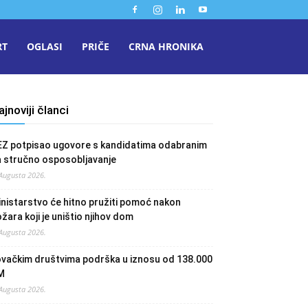
RT
OGLASI
PRIČE
CRNA HRONIKA
ajnoviji članci
EZ potpisao ugovore s kandidatima odabranim
a stručno osposobljavanje
 Augusta 2026.
nistarstvo će hitno pružiti pomoć nakon
žara koji je uništio njihov dom
 Augusta 2026.
ovačkim društvima podrška u iznosu od 138.000
M
 Augusta 2026.