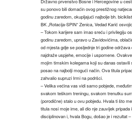
Državno prvenstvo Bosne i Hercegovine u cestov
su ponovo bili domaćin ovog prestižnog natjecan
godinu zaredom, okupljajući najbolje bh. bicikli
BK „Rotacija-SPIN“ Zenica, Vedad Karić osvojio
– Tokom karijere sam imao sreću i privilegiju osv
godinu zaredom, upravo u Zavidovićima, oblači
od mjesta gdje se posljednje tri godine održav
najdraže uspjehe, emocije i uspomene. Ovakve p
mojim timskim kolegama koji su danas ostavili sr
posao na najbolji mogući način. Ova titula prip
zahvalio supruzi Irmi na podršci.
– Velika većina vas vidi samo pobjede, međutim,
svakom teškom treningu, svakom trenutku sumnje 
(porodične) stalo u ovu pobjedu. Hvala ti što m
titula nosi moje ime, ali dio nje zauvijek pripada
disciplinovan i, hvala Bogu, došao je i rezultat –