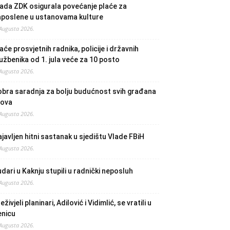
ada ZDK osigurala povećanje plaće za
aposlene u ustanovama kulture
 Augusta 2026.
aće prosvjetnih radnika, policije i državnih
užbenika od 1. jula veće za 10 posto
 Augusta 2026.
bra saradnja za bolju budućnost svih građana
lova
 Augusta 2026.
javljen hitni sastanak u sjedištu Vlade FBiH
 Augusta 2026.
dari u Kaknju stupili u radnički neposluh
 Augusta 2026.
eživjeli planinari, Adilović i Vidimlić, se vratili u
enicu
 Augusta 2026.