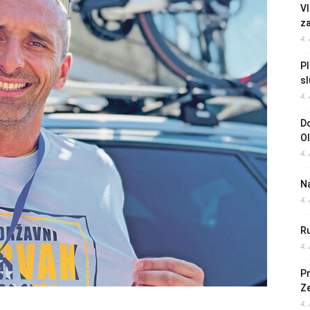
Vl
z
4.
Pl
sl
4.
Do
O
4.
Na
4.
Ru
4.
Pr
Z
4.