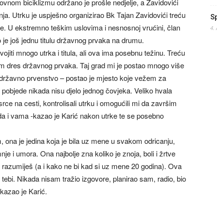
nom biciklizmu održano je prošle nedjelje, a Zavidovići
ja. Utrku je uspješno organizirao Bk Tajan Zavidovići treću
S
ste. U ekstremno teškim uslovima i nesnosnoj vrućini, član
4.
 je još jednu titulu državnog prvaka na drumu.
ojiti mnogo utrka i titula, ali ova ima posebnu težinu. Treću
m dres državnog prvaka. Taj grad mi je postao mnogo više
a državno prvenstvo – postao je mjesto koje vežem za
objede nikada nisu djelo jednog čovjeka. Veliko hvala
ce na cesti, kontrolisali utrku i omogućili mi da završim
ada i vama -kazao je Karić nakon utrke te se posebno
 ona je jedina koja je bila uz mene u svakom odricanju,
i umora. Ona najbolje zna koliko je znoja, boli i žrtve
e razumiješ (a i kako ne bi kad si uz mene 20 godina). Ova
 i tebi. Nikada nisam tražio izgovore, planirao sam, radio, bio
 kazao je Karić.