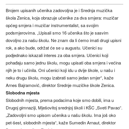
Brojem upisanih učenika zadovoljna je i Srednja muzička
škola Zenica, koja obrazuje učenike za dva smjera: muzičar
općeg smjera i muzičar instrumentalist, sa svojim
podsmjerovima. „Upisali smo 16 učenika što je sasvim
dovoljno za našu školu. Ne znam da li ćemo imati drugi upisni
rok, a ako bude, održat će se u augustu. Učenici su
podjednako iskazali interes za oba smjera. Učenici koji
pohađaju samo jednu školu, mogu upisati oba smjera i većina
njih je to i učinila. Oni učenici koji idu u dvije škole, u našu i
neku drugu školu, mogu izabrati samo jedan smjer“, kaže
Arnes Bajramović, direktor Srednje muzičke škole Zenica.
Slobodna mjesta
Slobodnih mjesta, prema podacima koje smo dobili, ima u
Drugoj gimnaziji, Mješovitoj srednjoj školi i KŠC „Sveti Pavao“.
„Zadovoljni smo upisom učenika u našu školu. Ima još oko
pet-šest, slobodnih mjesta“, kaže Sumedin Arnaut, direktor