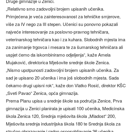
Druge gimnazije u Zenici.
„Relativno smo zadovoljni brojem upisanih učenika.
Primjećena je veća zainteresovanost za tehničke smjerove,
više za IV nego za III stepen. Učenici su ponovno pokazali
najveće interesovanje za poslovno-pravnog tehničara,
veterinarskog tehničara kao i za kuhara. Slobodnih mjesta ima
za zanimanje trgovca i mesara te za šumarskog tehničara ali
uspjet ćemo da iskombiniramo odjeljenja“, kaže Amela
Mujaković, direktorica Mješovite srednje škole Zenica.
„Nismo upotpunosti zadovoljni brojem upisanih učenika. Za
sad je upisano 20 učenika i ima još slobodnih mjesta. Sada
čekamo drugi upisni rok“, kaže don Vlatko Rosić, direktor KŠC
„Sveti Pavao“ Zenica, opća gimnazija.
Prema Planu upisa u srednje škole sa područja Zenice, Prva
gimnazija u Zenici planirala je upisati 100 učenika, Medicinska
škola Zenica 120, Srednja mješovita škola „Mladost“ 200,
Mješovita srednja industrijska škola 180 te Srednja škola za
stručno obrazovanje i radno osposobljavanje 36 učenika.