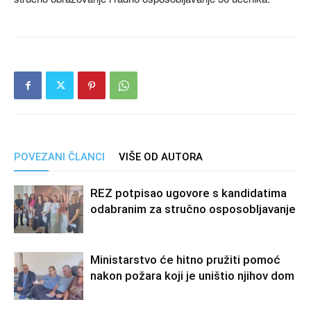
POVEZANI ČLANCI
VIŠE OD AUTORA
REZ potpisao ugovore s kandidatima
odabranim za stručno osposobljavanje
Ministarstvo će hitno pružiti pomoć
nakon požara koji je uništio njihov dom