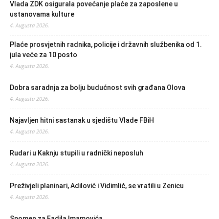
Vlada ZDK osigurala povećanje plaće za zaposlene u
ustanovama kulture
4. Augusta 2026.
Plaće prosvjetnih radnika, policije i državnih službenika od 1.
jula veće za 10 posto
4. Augusta 2026.
Dobra saradnja za bolju budućnost svih građana Olova
4. Augusta 2026.
Najavljen hitni sastanak u sjedištu Vlade FBiH
4. Augusta 2026.
Rudari u Kaknju stupili u radnički neposluh
4. Augusta 2026.
Preživjeli planinari, Adilović i Vidimlić, se vratili u Zenicu
4. Augusta 2026.
Spomen za Fadila Imamovića