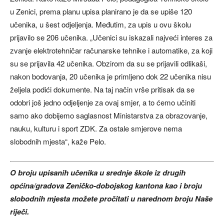
u Zenici, prema planu upisa planirano je da se upiše 120
učenika, u šest odjeljenja. Međutim, za upis u ovu školu
prijavilo se 206 učenika. „Učenici su iskazali najveći interes za
zvanje elektrotehničar računarske tehnike i automatike, za koji
su se prijavila 42 učenika. Obzirom da su se prijavili odlikaši,
nakon bodovanja, 20 učenika je primljeno dok 22 učenika nisu
željela podići dokumente. Na taj način vrše pritisak da se
odobri još jedno odjeljenje za ovaj smjer, a to ćemo učiniti
samo ako dobijemo saglasnost Ministarstva za obrazovanje,
nauku, kulturu i sport ZDK. Za ostale smjerove nema
slobodnih mjesta“, kaže Pelo.
O broju upisanih učenika u srednje škole iz drugih
općina/gradova Zeničko-dobojskog kantona kao i broju
slobodnih mjesta možete pročitati u narednom broju Naše
riječi.