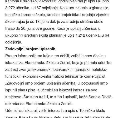
kantona u školskoj 2025/2026. godini planiran je upis ukupno
3.272 učenika, u 167 odjeljenja. Konkurs za upis u gimnazije,
tehničke i srodne škole, srednje umjetničke i srednje vjerske
škole trajao je do 18. juna dok je za srednje stručne škole
trajao do 20. juna ove godine. Kada je upitanju Zenica, u
ukupno 11 srednjih škola planiran je upis 1.212 učenika, u 64
odjeljenja.
Zadovoljni brojem upisanih
Prema informacijama koje smo dobili, veliki interes đaci su
iskazali za Ekonomsku školu u Zenici, koja je primala učenike
za šest zvanja: ekonomski, bankarski, finansijski, hotelsko-
turistički i ekonomsko-informatički tehničar te komercijalist.
„Zadovoljni smo brojem upisanih učenika. U potpunosti smo
ispunili plan upisa, a učenici su iskazali interes za sve
smjerove. Što smo tražili, to smo i upisali“, kaže Sanela Dedić,
sekretarica Ekonomske škole u Zenici.
Učenici su iskazali veliki interes i za upis u Tehničku školu
Zenica. Kako kaže Mirsada Pelo, pedagogica Tehničke škole