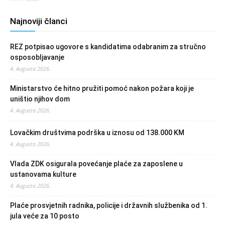
Najnoviji članci
REZ potpisao ugovore s kandidatima odabranim za stručno
osposobljavanje
4. Augusta 2026.
Ministarstvo će hitno pružiti pomoć nakon požara koji je
uništio njihov dom
4. Augusta 2026.
Lovačkim društvima podrška u iznosu od 138.000 KM
4. Augusta 2026.
Vlada ZDK osigurala povećanje plaće za zaposlene u
ustanovama kulture
4. Augusta 2026.
Plaće prosvjetnih radnika, policije i državnih službenika od 1.
jula veće za 10 posto