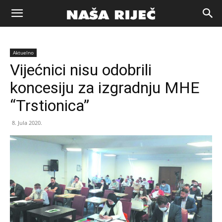
Naša
Aktuelno
riječ
Vijećnici nisu odobrili
koncesiju za izgradnju MHE
Zenica
“Trstionica”
8. Jula 2020.