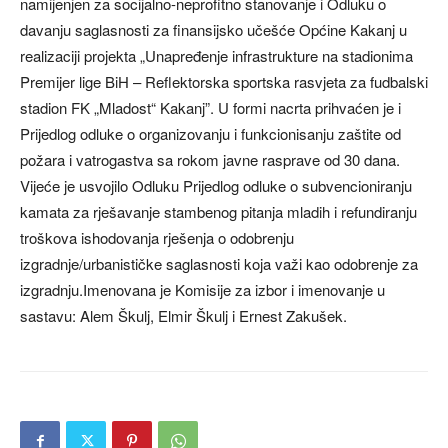
namijenjen za socijalno-neprofitno stanovanje i Odluku o
davanju saglasnosti za finansijsko učešće Općine Kakanj u
realizaciji projekta „Unapređenje infrastrukture na stadionima
Premijer lige BiH – Reflektorska sportska rasvjeta za fudbalski
stadion FK „Mladost“ Kakanj”. U formi nacrta prihvaćen je i
Prijedlog odluke o organizovanju i funkcionisanju zaštite od
požara i vatrogastva sa rokom javne rasprave od 30 dana.
Vijeće je usvojilo Odluku Prijedlog odluke o subvencioniranju
kamata za rješavanje stambenog pitanja mladih i refundiranju
troškova ishodovanja rješenja o odobrenju
izgradnje/urbanističke saglasnosti koja važi kao odobrenje za
izgradnju.Imenovana je Komisije za izbor i imenovanje u
sastavu: Alem Škulj, Elmir Škulj i Ernest Zakušek.