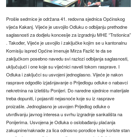
Prošle sedmice je održana 41. redovna sjednica Općinskog
vijeća Kakanj. Vijeće je usvojilo Odluku o odbijanju prethodne
saglasnosti za dodjelu koncesije za izgradnju MHE “Trstionica”
. Također, Vijeće je usvojilo i zaključke kojim se u kantonalnu
Komisiju ispred Općine imenuje Mirza Fazlić te da se
zaključkom posebno navedu svi razlozi odbijanja saglasnosti,
uključujući i one koje su vijećnici naveli tokom rasprave. I
Odluka i zaključci su usvojeni jednoglasno. Vijeće je nakon
rasprave odgodilo izjašnjavanje o Prijedlogu odluke o nabavci
nekretnina na izletištu Ponijeri. Do naredne sjednice materijale
treba dopuniti, i pojasniti nejasnoće koje su iz rasprave
proizašle. Jednoglasno je usvojen Prijedlog odluke o
utvrđivanju javnog interesa u svrhu izgradnje sankališta na
Ponijerima. Usvojena je Odluka o oslobađanju plaćanja
zakupnine/naknade za lica odnosno porodice koje koriste stan