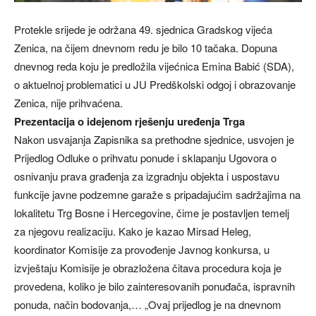
Protekle srijede je održana 49. sjednica Gradskog vijeća
Zenica, na čijem dnevnom redu je bilo 10 tačaka. Dopuna
dnevnog reda koju je predložila vijećnica Emina Babić (SDA),
o aktuelnoj problematici u JU Predškolski odgoj i obrazovanje
Zenica, nije prihvaćena.
Prezentacija o idejenom rješenju uređenja Trga
Nakon usvajanja Zapisnika sa prethodne sjednice, usvojen je
Prijedlog Odluke o prihvatu ponude i sklapanju Ugovora o
osnivanju prava građenja za izgradnju objekta i uspostavu
funkcije javne podzemne garaže s pripadajućim sadržajima na
lokalitetu Trg Bosne i Hercegovine, čime je postavljen temelj
za njegovu realizaciju. Kako je kazao Mirsad Heleg,
koordinator Komisije za provođenje Javnog konkursa, u
izvještaju Komisije je obrazložena čitava procedura koja je
provedena, koliko je bilo zainteresovanih ponuđača, ispravnih
ponuda, način bodovanja,… „Ovaj prijedlog je na dnevnom