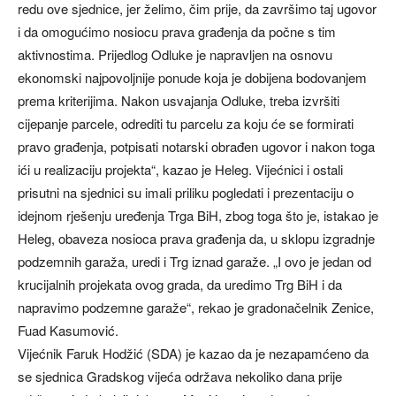
redu ove sjednice, jer želimo, čim prije, da završimo taj ugovor
i da omogućimo nosiocu prava građenja da počne s tim
aktivnostima. Prijedlog Odluke je napravljen na osnovu
ekonomski najpovoljnije ponude koja je dobijena bodovanjem
prema kriterijima. Nakon usvajanja Odluke, treba izvršiti
cijepanje parcele, odrediti tu parcelu za koju će se formirati
pravo građenja, potpisati notarski obrađen ugovor i nakon toga
ići u realizaciju projekta“, kazao je Heleg. Vijećnici i ostali
prisutni na sjednici su imali priliku pogledati i prezentaciju o
idejnom rješenju uređenja Trga BiH, zbog toga što je, istakao je
Heleg, obaveza nosioca prava građenja da, u sklopu izgradnje
podzemnih garaža, uredi i Trg iznad garaže. „I ovo je jedan od
krucijalnih projekata ovog grada, da uredimo Trg BiH i da
napravimo podzemne garaže“, rekao je gradonačelnik Zenice,
Fuad Kasumović.
Vijećnik Faruk Hodžić (SDA) je kazao da je nezapamćeno da
se sjednica Gradskog vijeća održava nekoliko dana prije