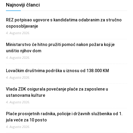
Najnoviji članci
REZ potpisao ugovore s kandidatima odabranim za stručno
osposobljavanje
4. Augusta 2026.
Ministarstvo će hitno pružiti pomoć nakon požara koji je
uništio njihov dom
4. Augusta 2026.
Lovačkim društvima podrška u iznosu od 138.000 KM
4. Augusta 2026.
Vlada ZDK osigurala povećanje plaće za zaposlene u
ustanovama kulture
4. Augusta 2026.
Plaće prosvjetnih radnika, policije i državnih službenika od 1.
jula veće za 10 posto
4. Augusta 2026.