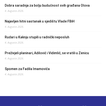
Dobra saradnja za bolju budućnost svih građana Olova
4. Augusta 2026.
Najavljen hitni sastanak u sjedištu Vlade FBiH
4. Augusta 2026.
Rudari u Kaknju stupili u radnički neposluh
4. Augusta 2026.
Preživjeli planinari, Adilović i Vidimlić, se vratili u Zenicu
4. Augusta 2026.
Spomen za Fadila Imamovića
4. Augusta 2026.