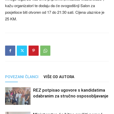
kažu organizatori te dodaju da će ovogodišnji Salon za
posjetioce biti otvoren od 17 do 21:30 sati. Cijena ulaznice je
25 KM.
POVEZANI ČLANCI
VIŠE OD AUTORA
REZ potpisao ugovore s kandidatima
odabranim za stručno osposobljavanje