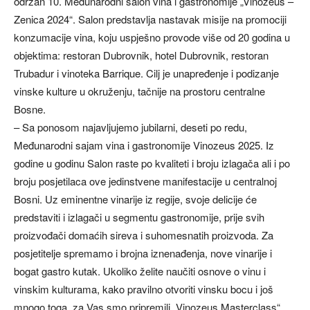
održan 10. Međunarodni salon vina i gastronomije „Vinozeus –
Zenica 2024“. Salon predstavlja nastavak misije na promociji
konzumacije vina, koju uspješno provode više od 20 godina u
objektima: restoran Dubrovnik, hotel Dubrovnik, restoran
Trubadur i vinoteka Barrique. Cilj je unapređenje i podizanje
vinske kulture u okruženju, tačnije na prostoru centralne
Bosne.
– Sa ponosom najavljujemo jubilarni, deseti po redu,
Međunarodni sajam vina i gastronomije Vinozeus 2025. Iz
godine u godinu Salon raste po kvaliteti i broju izlagača ali i po
broju posjetilaca ove jedinstvene manifestacije u centralnoj
Bosni. Uz eminentne vinarije iz regije, svoje delicije će
predstaviti i izlagači u segmentu gastronomije, prije svih
proizvođači domaćih sireva i suhomesnatih proizvoda. Za
posjetitelje spremamo i brojna iznenađenja, nove vinarije i
bogat gastro kutak. Ukoliko želite naučiti osnove o vinu i
vinskim kulturama, kako pravilno otvoriti vinsku bocu i još
mnogo toga, za Vas smo pripremili „Vinozeus Masterclass“,