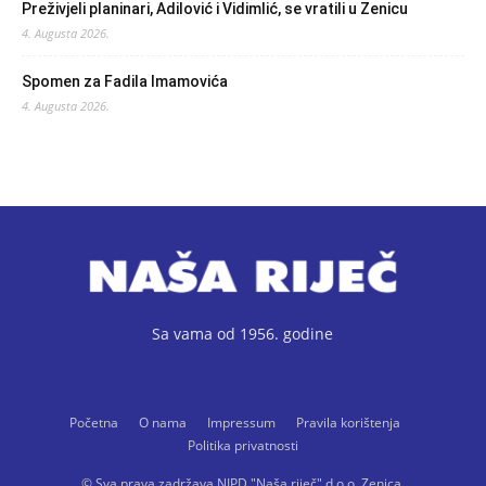
Preživjeli planinari, Adilović i Vidimlić, se vratili u Zenicu
4. Augusta 2026.
Spomen za Fadila Imamovića
4. Augusta 2026.
Sa vama od 1956. godine
Početna
O nama
Impressum
Pravila korištenja
Politika privatnosti
© Sva prava zadržava NIPD "Naša riječ" d.o.o. Zenica.