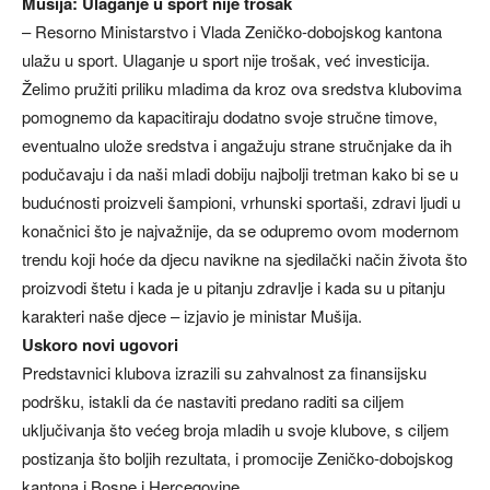
Mušija: Ulaganje u sport nije trošak
– Resorno Ministarstvo i Vlada Zeničko-dobojskog kantona
ulažu u sport. Ulaganje u sport nije trošak, već investicija.
Želimo pružiti priliku mladima da kroz ova sredstva klubovima
pomognemo da kapacitiraju dodatno svoje stručne timove,
eventualno ulože sredstva i angažuju strane stručnjake da ih
podučavaju i da naši mladi dobiju najbolji tretman kako bi se u
budućnosti proizveli šampioni, vrhunski sportaši, zdravi ljudi u
konačnici što je najvažnije, da se odupremo ovom modernom
trendu koji hoće da djecu navikne na sjedilački način života što
proizvodi štetu i kada je u pitanju zdravlje i kada su u pitanju
karakteri naše djece – izjavio je ministar Mušija.
Uskoro novi ugovori
Predstavnici klubova izrazili su zahvalnost za finansijsku
podršku, istakli da će nastaviti predano raditi sa ciljem
uključivanja što većeg broja mladih u svoje klubove, s ciljem
postizanja što boljih rezultata, i promocije Zeničko-dobojskog
kantona i Bosne i Hercegovine.