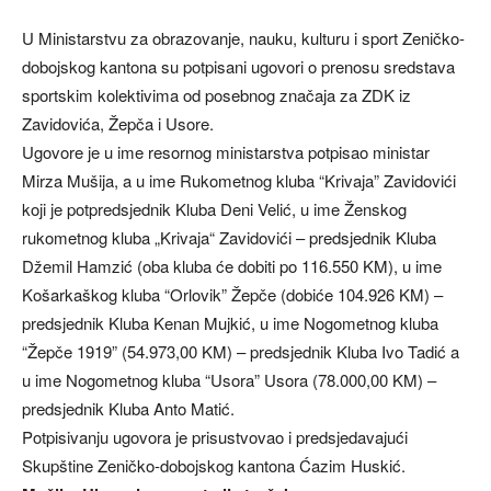
U Ministarstvu za obrazovanje, nauku, kulturu i sport Zeničko-
dobojskog kantona su potpisani ugovori o prenosu sredstava
sportskim kolektivima od posebnog značaja za ZDK iz
Zavidovića, Žepča i Usore.
Ugovore je u ime resornog ministarstva potpisao ministar
Mirza Mušija, a u ime Rukometnog kluba “Krivaja” Zavidovići
koji je potpredsjednik Kluba Deni Velić, u ime Ženskog
rukometnog kluba „Krivaja“ Zavidovići – predsjednik Kluba
Džemil Hamzić (oba kluba će dobiti po 116.550 KM), u ime
Košarkaškog kluba “Orlovik” Žepče (dobiće 104.926 KM) –
predsjednik Kluba Kenan Mujkić, u ime Nogometnog kluba
“Žepče 1919” (54.973,00 KM) – predsjednik Kluba Ivo Tadić a
u ime Nogometnog kluba “Usora” Usora (78.000,00 KM) –
predsjednik Kluba Anto Matić.
Potpisivanju ugovora je prisustvovao i predsjedavajući
Skupštine Zeničko-dobojskog kantona Ćazim Huskić.