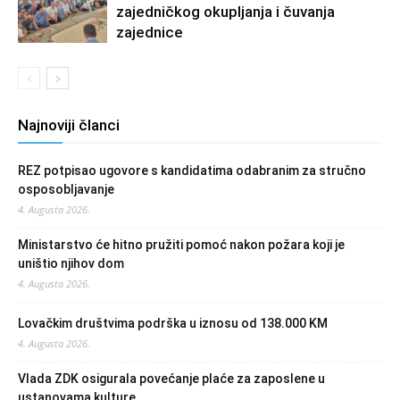
zajedničkog okupljanja i čuvanja
zajednice
Najnoviji članci
REZ potpisao ugovore s kandidatima odabranim za stručno
osposobljavanje
4. Augusta 2026.
Ministarstvo će hitno pružiti pomoć nakon požara koji je
uništio njihov dom
4. Augusta 2026.
Lovačkim društvima podrška u iznosu od 138.000 KM
4. Augusta 2026.
Vlada ZDK osigurala povećanje plaće za zaposlene u
ustanovama kulture