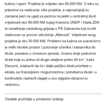
kulturu i sport. Projekat je vrijedan oko 60.000 KM. U toku su
pripreme za realizaciju više projekta, a najznačajniji su
zamjene peći na ugalj sa pećima na pelet u centralnoj školi
vrijednosti oko 90.000 KM kojeg finansira UNDP i Vlada ZDK
te instaliranje centralnog grijanja u PŠ Dabravine koji će biti
realizovan uz pomoć udruženja „Alterural“. Vrijednost ovog
projekta je oko 30.000 KM. Problemi sa kojima se susrećemo
je veliki školski prostor i putovanje učenika i nastavnika do
škole, posebno u zimskom periodu. Imamo dvije područne
škole koje su jedna od druge udaljene preko 40 km“, kaže
Elezović, istakavši da će i dalje pažljivo birati prioritete u
skladu sa finansijskim mogućnostima i potrebama škole i u
kontinuitetu nastaviti ulagati u ovu odgojno-obrazovnu
ustanovu.
Ostatak pročitajte u printanom izdanju