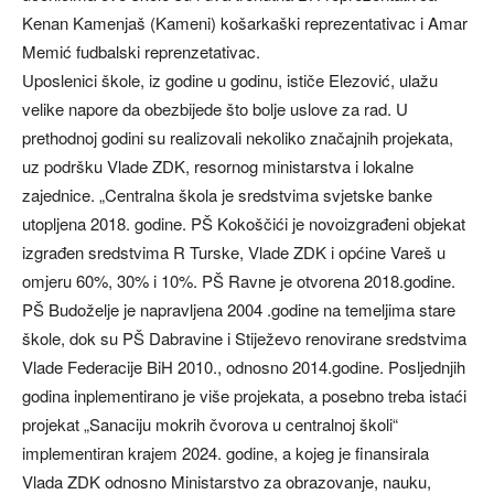
Kenan Kamenjaš (Kameni) košarkaški reprezentativac i Amar
Memić fudbalski reprenzetativac.
Uposlenici škole, iz godine u godinu, ističe Elezović, ulažu
velike napore da obezbijede što bolje uslove za rad. U
prethodnoj godini su realizovali nekoliko značajnih projekata,
uz podršku Vlade ZDK, resornog ministarstva i lokalne
zajednice. „Centralna škola je sredstvima svjetske banke
utopljena 2018. godine. PŠ Kokoščići je novoizgrađeni objekat
izgrađen sredstvima R Turske, Vlade ZDK i općine Vareš u
omjeru 60%, 30% i 10%. PŠ Ravne je otvorena 2018.godine.
PŠ Budoželje je napravljena 2004 .godine na temeljima stare
škole, dok su PŠ Dabravine i Stiježevo renovirane sredstvima
Vlade Federacije BiH 2010., odnosno 2014.godine. Posljednjih
godina inplementirano je više projekata, a posebno treba istaći
projekat „Sanaciju mokrih čvorova u centralnoj školi“
implementiran krajem 2024. godine, a kojeg je finansirala
Vlada ZDK odnosno Ministarstvo za obrazovanje, nauku,