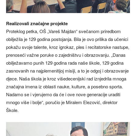
Realizovali značajne projekte
Proteklog petka, OŠ „Vareš Majdan“ svečanom priredbom
obilježila je 129 godina postojanja. Bila je ovo prilika da učenici
pokažu svoje talente, kroz igrokaz, ples i recitatorske nastupe,
prenoseći važne poruke o zajedništvu i obrazovanju. „Danas
obilježavamo punih 129 godina rada naše škole, 129 godina
zasnovanih na najplemenitijoj misiji, a to je odgoj i obrazovanje
djece. Naša škola je kroz višedecenijski rad iznjedrila mnoga
značajna imena iz oblasti nauke, kulture, a posebno sporta.
Nadamo se i vjerujemo da će i ove nove generacije uraditi
mnogo više i bolje“, poručio je Miralem Elezović, direktor
Škole.