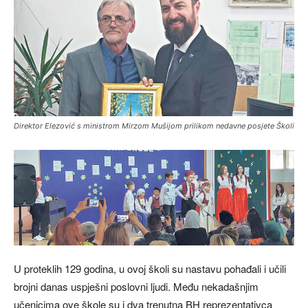
Direktor Elezović s ministrom Mirzom Mušijom prilikom nedavne posjete Školi
U proteklih 129 godina, u ovoj školi su nastavu pohađali i učili
brojni danas uspješni poslovni ljudi. Među nekadašnjim
učenicima ove škole su i dva trenutna BH reprezentativca