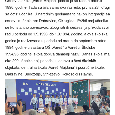
Osnovna škola „Vareš Majdan“ počela je sa radom daleke
1896. godine. Tada su bila samo dva razreda, prvi sa 23 i drugi
sa četiri učenika. U narednim godinama te nakon integracije sa
osnovnim školama: Dabravine, Okruglica i Pržići broj učenika
se konstantno povećavao. Zbog ratnih dešavanja prekida svoj
rad u periodu od 1.9.1993. do 1.9.1994. godine, a ova školska
godina je realizovana u periodu od marta do septembra ratne
1994. godine u sastavu OŠ „Vareš” u Varešu. Školske
1994/95. godine, škola dobiva današnji naziv. Danas škola ima
oko 200 učenika koji pohađaju nastavu u šest školskih
objekata: centralna škola „Vareš Majdanu“ i područne škole:
Dabravine, Budoželje, Striježevo, Kokoščići i Ravne.