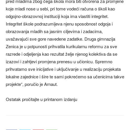
pred mladima zbog čega škola mora biti otvorena za promjene
koje mladi nose u sebi, pri tome vodeći računa o školi kao
odgojno-obrazovnoj instituciji koja ima vlastiti integritet.
Integritet škole podrazumijeva njenu sposobnost odgoja i
obrazovanja mladih sa jasnim ciljevima i zadacima,
uvažavajući sve gore navedene zadatke. Druga gimnazija
Zenica je u potpunosti prihvatila kurikularnu reformu za sve
razrede i odjeljenja kao rezultat želje njenog kolektiva da se
izazovi i zahtjevi promjena prenesu u učionicu. Spremno
prihvatamo sve inicijative i uključivanje u realizaciju projekata
lokalne zajednice i šire te sami pokrećemo sa učenicima takve
projekte“, poručio je Arnaut.
Ostatak pročitajte u printanom izdanju