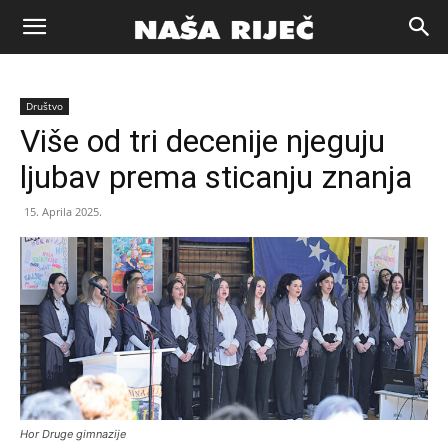
Naša
Društvo
riječ
Više od tri decenije njeguju
ljubav prema sticanju znanja
Zenica
15. Aprila 2025.
Hor Druge gimnazije