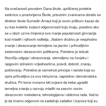
Na svečanosti povodom Dana škole, upriličenoj protekle
sedmice u prostorijama Škole, prisutnim zvanicama obratio se
direktor škole Sumedin Arnaut koji je ovom prilikom kazao da
su kao kolektiv svjesni odgovornosti koju imaju, posebno ako
se u obzir uzme činjenica sve manje popularnosti gimnazija
kod mladih i njihovih roditelja. „Našem društvu je neophodno
znanje i obrazovanje temeljeno na jasnim i prihvatljivim
sistemskim obrazovnim politikama. Potrebno je isticati
filozofiju odgoja i obrazovanja, utemeljenu na čovjeku i
njegovim istinskim vrijednostima, pravdi, dobroti, znanju,
poštovanju. Potrebno je nametnuti principe i načela koja su
opće prihvatljiva za sva inkluzivna, napredna i demokratska
društva. Pri tome moramo biti svjesni da treba ugraditi
temeljna znanja u razvoju mladih na sasvim novim
obrazovnim metodama, tehnologijama i oblicima rada. Važno
je da imamo odgovore na sadašnje zadatke i izazove koji su