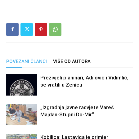
POVEZANI ČLANCI
VIŠE OD AUTORA
Preživjeli planinari, Adilović i Vidimlić,
se vratili u Zenicu
„Izgradnja javne rasvjete Vareš
Majdan-Stupni Do-Mir“
Kobilica: Lastavica je primjer