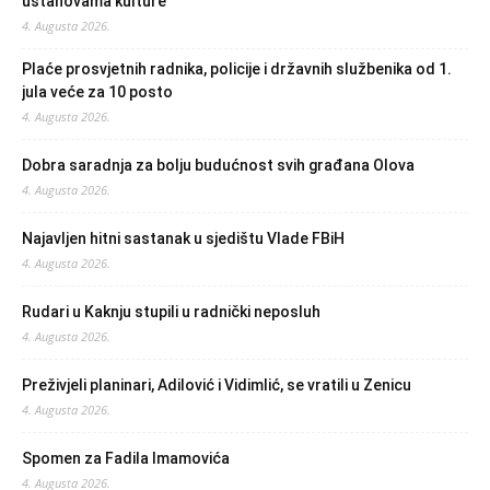
ustanovama kulture
4. Augusta 2026.
Plaće prosvjetnih radnika, policije i državnih službenika od 1.
jula veće za 10 posto
4. Augusta 2026.
Dobra saradnja za bolju budućnost svih građana Olova
4. Augusta 2026.
Najavljen hitni sastanak u sjedištu Vlade FBiH
4. Augusta 2026.
Rudari u Kaknju stupili u radnički neposluh
4. Augusta 2026.
Preživjeli planinari, Adilović i Vidimlić, se vratili u Zenicu
4. Augusta 2026.
Spomen za Fadila Imamovića
4. Augusta 2026.