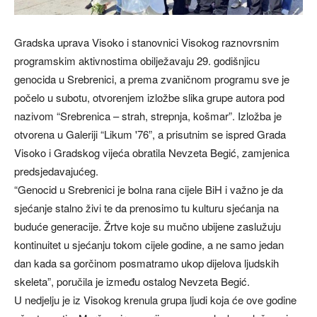
Gradska uprava Visoko i stanovnici Visokog raznovrsnim
programskim aktivnostima obilježavaju 29. godišnjicu
genocida u Srebrenici, a prema zvaničnom programu sve je
počelo u subotu, otvorenjem izložbe slika grupe autora pod
nazivom “Srebrenica – strah, strepnja, košmar”. Izložba je
otvorena u Galeriji “Likum '76”, a prisutnim se ispred Grada
Visoko i Gradskog vijeća obratila Nevzeta Begić, zamjenica
predsjedavajućeg.
“Genocid u Srebrenici je bolna rana cijele BiH i važno je da
sjećanje stalno živi te da prenosimo tu kulturu sjećanja na
buduće generacije. Žrtve koje su mučno ubijene zaslužuju
kontinuitet u sjećanju tokom cijele godine, a ne samo jedan
dan kada sa gorčinom posmatramo ukop dijelova ljudskih
skeleta”, poručila je između ostalog Nevzeta Begić.
U nedjelju je iz Visokog krenula grupa ljudi koja će ove godine