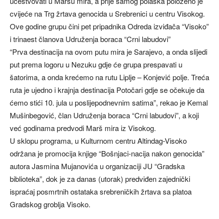
učestvovati u Maršu mira, a prije samog polaska položeno je
cvijeće na Trg žrtava genocida u Srebrenici u centru Visokog.
Ove godine grupu čini pet pripadnika Odreda izviđača “Visoko”
i trinaest članova Udruženja boraca “Crni labudovi”
“Prva destinacija na ovom putu mira je Sarajevo, a onda slijedi
put prema logoru u Nezuku gdje će grupa prespavati u
šatorima, a onda krećemo na rutu Liplje – Konjević polje. Treća
ruta je ujedno i krajnja destinacija Potočari gdje se očekuje da
ćemo stići 10. jula u poslijepodnevnim satima”, rekao je Kemal
Mušinbegović, član Udruženja boraca “Crni labudovi”, a koji
već godinama predvodi Marš mira iz Visokog.
U sklopu programa, u Kulturnom centru Altindag-Visoko
održana je promocija knjige “Bošnjaci-nacija nakon genocida”
autora Jasmina Mujanovića u organizaciji JU “Gradska
biblioteka”, dok je za danas (utorak) predviđen zajednički
ispraćaj posmrtnih ostataka srebreničkih žrtava sa platoa
Gradskog groblja Visoko.