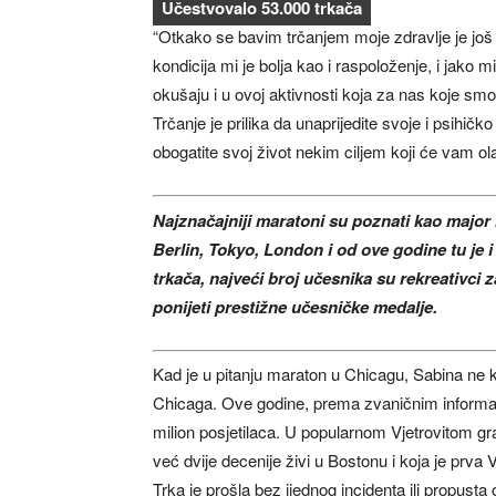
Učestvovalo 53.000 trkača
“Otkako se bavim trčanjem moje zdravlje je još 
kondicija mi je bolja kao i raspoloženje, i jako
okušaju i u ovoj aktivnosti koja za nas koje s
Trčanje je prilika da unaprijedite svoje i psihičko
obogatite svoj život nekim ciljem koji će vam o
Najznačajniji maratoni su poznati kao major
Berlin, Tokyo, London i od ove godine tu je
trkača, najveći broj učesnika su rekreativci za
ponijeti prestižne učesničke medalje.
Kad je u pitanju maraton u Chicagu, Sabina ne 
Chicaga. Ove godine, prema zvaničnim informaci
milion posjetilaca. U popularnom Vjetrovitom gra
već dvije decenije živi u Bostonu i koja je prva 
Trka je prošla bez ijednog incidenta ili propusta