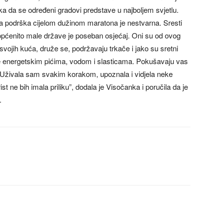
ilika da se određeni gradovi predstave u najboljem svjetlu.
li ta podrška cijelom dužinom maratona je nestvarna. Sresti
i općenito male države je poseban osjećaj. Oni su od ovog
 svojih kuća, druže se, podržavaju trkače i jako su sretni
če energetskim pićima, vodom i slasticama. Pokušavaju vas
ih. Uživala sam svakim korakom, upoznala i vidjela neke
st ne bih imala priliku”, dodala je Visočanka i poručila da je
.