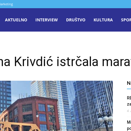
arketing
aša
AKTUELNO
INTERVIEW
DRUŠTVO
KULTURA
SPO
iječ
a Krivdić istrčala mar
enica
N
R
z
4.
Mi
po