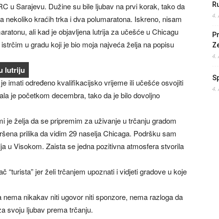
Ru
C u Sarajevu. Dužine su bile ljubav na prvi korak, tako da
4.
la nekoliko kraćih trka i dva polumaratona. Iskreno, nisam
ratonu, ali kad je objavljena lutrija za učešće u Chicagu
Pr
 istrčim u gradu koji je bio moja najveća želja na popisu
Z
4.
 lutriju
S
 imati određeno kvalifikacijsko vrijeme ili učešće osvojiti
4.
nala je početkom decembra, tako da je bilo dovoljno
i je želja da se pripremim za uživanje u trčanju gradom
savršena prilika da vidim 29 naselja Chicaga. Podršku sam
telja u Visokom. Zaista se jedna pozitivna atmosfera stvorila
 “turista” jer želi trčanjem upoznati i vidjeti gradove u koje
da nema nikakav niti ugovor niti sponzore, nema razloga da
za svoju ljubav prema trčanju.