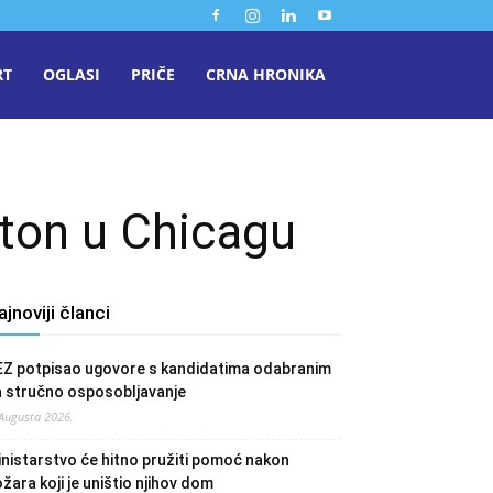
RT
OGLASI
PRIČE
CRNA HRONIKA
aton u Chicagu
ajnoviji članci
EZ potpisao ugovore s kandidatima odabranim
a stručno osposobljavanje
 Augusta 2026.
nistarstvo će hitno pružiti pomoć nakon
žara koji je uništio njihov dom