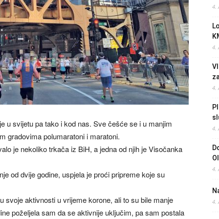
4.
L
K
4.
Vl
z
4.
Pl
sl
je u svijetu pa tako i kod nas. Sve češće se i u manjim
4.
im gradovima polumaratoni i maratoni.
 je nekoliko trkača iz BiH, a jedna od njih je Visočanka
Do
O
4.
anje od dvije godine, uspjela je proći pripreme koje su
Na
u svoje aktivnosti u vrijeme korone, ali to su bile manje
4.
ine poželjela sam da se aktivnije uključim, pa sam postala