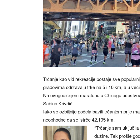
Trčanje kao vid rekreacije postaje sve popularni
gradovima održavaju trke na 5 i 10 km, a u već
Na ovogodišnjem maratonu u Chicagu učestvovalo
Sabina Krivdić.
Iako se ozbiljnije počela baviti trčanjem prije m
neophodne da se istrče 42,195 km.
“Trčanje sam uključila 
dužine. Tek prošle god