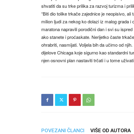
shvatiti da su trke prilika za razvoj turizma i pr
“Biti dio tolike trkače zajednice je neopisivo, a
milion ljudi za nekog ko dolazi iz malog grada 
maratona napravili porodični dan i svi su ispred
ako stanete i proćaskate. Nerijetko časte trka
ohrabriti, nasmijati. Voljela bih da učimo od nj
dijelove Chicaga koje sigurno kao standardni turi
njen osnovni plan nastaviti trčati i u tome uživati
POVEZANI ČLANCI
VIŠE OD AUTORA