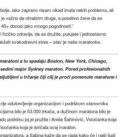
bolje, iako zapravo nisam nikad imala nekih problema, ali
 mi je važno da ohrabrim druge, a posebno žene da se
mo 45+ donosi jako mnogo pogodnosti.”
 i fizičko zdravlje, da se družite, putujete i jednostavno
lakšati svakodnevni stres – stav je naše maratonke.
 maratoni a tu spadaju Boston, New York, Chicago,
 i sedmi major Sydney maraton. Pored profesionalnih
ljubljeni u trčanje čiji cilj je proći pomenute maratone i
krije oduševljenje organizacijom i podrškom stanovnika
jama bilo je 53.000 trkača, a dužinom maratona bilo je
du podršku joj je pružila i Anida Šahinović, Visočanka koja
Visočanka koja je istrčala ovaj maraton.
 organizatora, a Sabina kaže da se nada kako će i naši ljudi