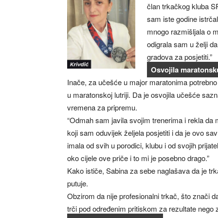
član trkačkog kluba SR
sam iste godine istrča
mnogo razmišljala o ma
odigrala sam u želji da
gradova za posjetiti.”
Osvojila maratonsku
Inače, za učešće u major maratonima potrebno je
u maratonskoj lutriji. Da je osvojila učešće saz
vremena za pripremu.
“Odmah sam javila svojim trenerima i rekla da m
koji sam oduvijek željela posjetiti i da je ovo 
imala od svih u porodici, klubu i od svojih prija
oko cijele ove priče i to mi je posebno drago.”
Kako ističe, Sabina za sebe naglašava da je trkač
putuje.
Obzirom da nije profesionalni trkač, što znači 
trči pod određenim pritiskom za rezultate nego 