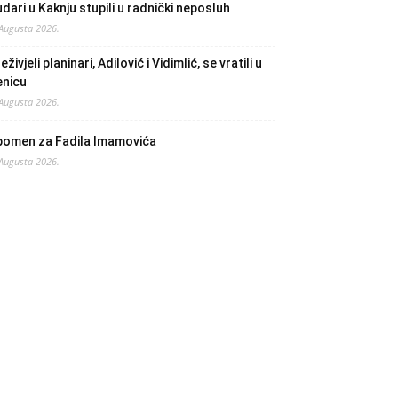
dari u Kaknju stupili u radnički neposluh
 Augusta 2026.
eživjeli planinari, Adilović i Vidimlić, se vratili u
enicu
 Augusta 2026.
pomen za Fadila Imamovića
 Augusta 2026.