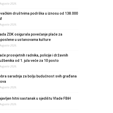
 Augusta 2026.
ovačkim društvima podrška u iznosu od 138.000
M
 Augusta 2026.
ada ZDK osigurala povećanje plaće za
aposlene u ustanovama kulture
 Augusta 2026.
aće prosvjetnih radnika, policije i državnih
užbenika od 1. jula veće za 10 posto
 Augusta 2026.
bra saradnja za bolju budućnost svih građana
lova
 Augusta 2026.
javljen hitni sastanak u sjedištu Vlade FBiH
 Augusta 2026.