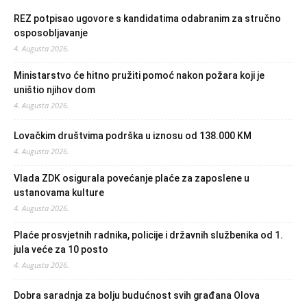
REZ potpisao ugovore s kandidatima odabranim za stručno
osposobljavanje
4. Augusta 2026.
Ministarstvo će hitno pružiti pomoć nakon požara koji je
uništio njihov dom
4. Augusta 2026.
Lovačkim društvima podrška u iznosu od 138.000 KM
4. Augusta 2026.
Vlada ZDK osigurala povećanje plaće za zaposlene u
ustanovama kulture
4. Augusta 2026.
Plaće prosvjetnih radnika, policije i državnih službenika od 1.
jula veće za 10 posto
4. Augusta 2026.
Dobra saradnja za bolju budućnost svih građana Olova