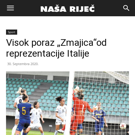
Naša
Sport
riječ
Visok poraz „Zmajica“od
reprezentacije Italije
Zenica
30. Septembra 2020.