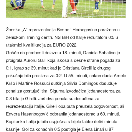
Ženska „A“ reprezentacija Bosne i Hercegovine poražena u
zeničkom Trening centru NS BiH od Italije rezultatom 0:5 u
utakmici kvalifikacija za EURO 2022.
Gošće do prednosti dolaze u 18. minuti, Daniela Sabatino je
proigrala Auroru Galli koja iskosa s desne strane pogađa za
0:1. Igrao se 39. minut kad je Cristiana Girelli iz drugog
pokušaja bila precizna za 0:2. U 55. minuti, nakon duela Amele
Kršo i Martine Rossuci sutkinja Silvia Domingos dosuđuje
penal za gostujući tim. Sigurna izvođačica jedanaesterca za
0:3 bila je Girelli. Još dva penala su dosuđena za
reprezentaciju Italije. Girelli oba puta preuzela odgovornost, ali
Envera Hasanbegović odbranila jedanaesterac u 60. minuti.
Kapitenka Italije je bila uspješna s bijele tačke četiri minuta
kasnije. Gol za konačnih 0:5 postigla je Elena Linari u 87.