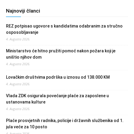
Najnoviji članci
REZ potpisao ugovore s kandidatima odabranim za stručno
osposobljavanje
4. Augusta 2026.
Ministarstvo će hitno pružiti pomoć nakon požara koji je
uništio njihov dom
4. Augusta 2026.
Lovačkim društvima podrška u iznosu od 138.000 KM
4. Augusta 2026.
Vlada ZDK osigurala povećanje plaće za zaposlene u
ustanovama kulture
4. Augusta 2026.
Plaće prosvjetnih radnika, policije i državnih službenika od 1.
jula veće za 10 posto
4. Augusta 2026.