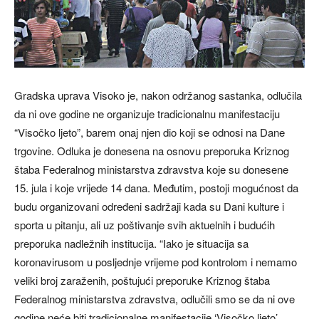
Gradska uprava Visoko je, nakon održanog sastanka, odlučila
da ni ove godine ne organizuje tradicionalnu manifestaciju
“Visočko ljeto”, barem onaj njen dio koji se odnosi na Dane
trgovine. Odluka je donesena na osnovu preporuka Kriznog
štaba Federalnog ministarstva zdravstva koje su donesene
15. jula i koje vrijede 14 dana. Međutim, postoji mogućnost da
budu organizovani određeni sadržaji kada su Dani kulture i
sporta u pitanju, ali uz poštivanje svih aktuelnih i budućih
preporuka nadležnih institucija. “Iako je situacija sa
koronavirusom u posljednje vrijeme pod kontrolom i nemamo
veliki broj zaraženih, poštujući preporuke Kriznog štaba
Federalnog ministarstva zdravstva, odlučili smo se da ni ove
godine neće biti tradicionalne manifestacije ‘Visočko ljeto’.