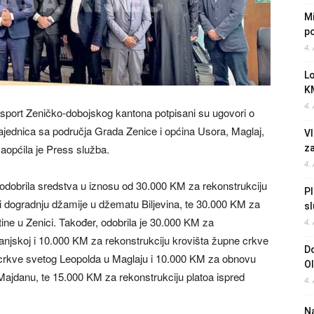
Mi
po
4.
L
K
4.
i sport Zeničko-dobojskog kantona potpisani su ugovori o
 zajednica sa područja Grada Zenice i općina Usora, Maglaj,
Vl
aopćila je Press služba.
z
4.
odobrila sredstva u iznosu od 30.000 KM za rekonstrukciju
Pl
 i dogradnju džamije u džematu Biljevina, te 30.000 KM za
sl
tine u Zenici. Također, odobrila je 30.000 KM za
4.
Omanjskoj i 10.000 KM za rekonstrukciju krovišta župne crkve
Do
rkve svetog Leopolda u Maglaju i 10.000 KM za obnovu
O
š Majdanu, te 15.000 KM za rekonstrukciju platoa ispred
4.
Na