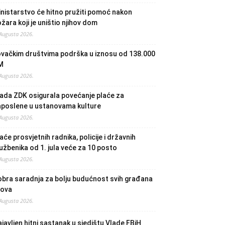
nistarstvo će hitno pružiti pomoć nakon
žara koji je uništio njihov dom
 Augusta 2026.
ovačkim društvima podrška u iznosu od 138.000
M
 Augusta 2026.
ada ZDK osigurala povećanje plaće za
aposlene u ustanovama kulture
 Augusta 2026.
aće prosvjetnih radnika, policije i državnih
užbenika od 1. jula veće za 10 posto
 Augusta 2026.
bra saradnja za bolju budućnost svih građana
lova
 Augusta 2026.
javljen hitni sastanak u sjedištu Vlade FBiH