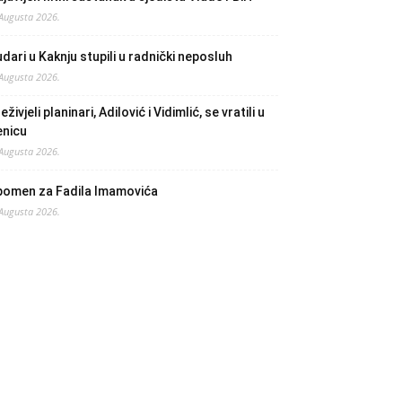
 Augusta 2026.
dari u Kaknju stupili u radnički neposluh
 Augusta 2026.
eživjeli planinari, Adilović i Vidimlić, se vratili u
enicu
 Augusta 2026.
pomen za Fadila Imamovića
 Augusta 2026.