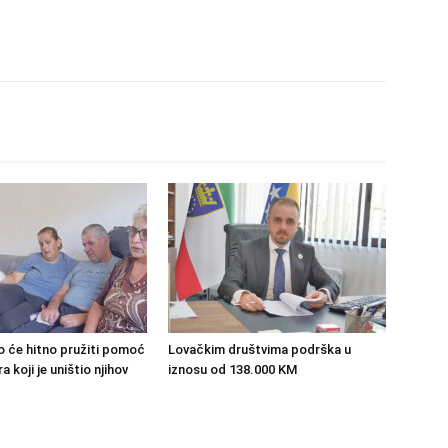
o će hitno pružiti pomoć
Lovačkim društvima podrška u
 koji je uništio njihov
iznosu od 138.000 KM