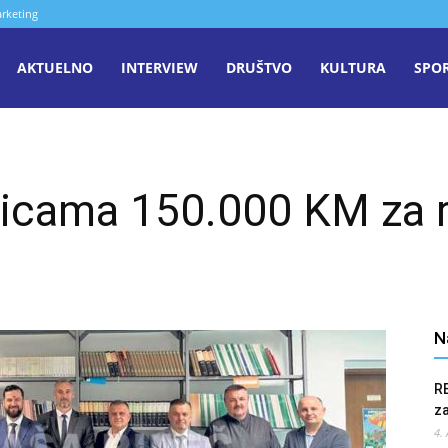
rketing
aša
AKTUELNO
INTERVIEW
DRUŠTVO
KULTURA
SPO
iječ
icama 150.000 KM za r
enica
N
R
z
4.