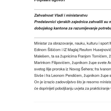
Zahvalnost Vladi i ministarstvu
Predstavnici vjerskih zajednica zahvalili su 
dobojskog kantona za razumijevanje potreba v
Ministar za obrazovanje, nauku, kulturu i sport
Edinom Šišićom i IZ Maglaj Reufom Husejnov
Malešem, ta sa župnicima Franjom Tomićem, ž
Marinkom Filipovićem, župnikom župe svete A
svetog Ilije proroka iz Novog Šehera; fra Iva
Sivše i fra Leonom Pendićem, župnikom župe sv
On je izrazio zadovoljstvo što je resorno minista
će doprinijeti poboljšanju uvjeta za prakticiranj