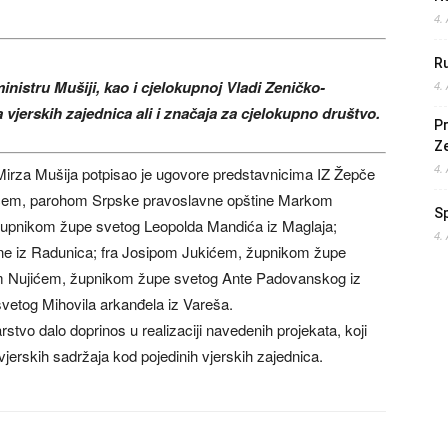
4.
Ru
ministru Mušiji, kao i cjelokupnoj Vladi Zeničko-
4.
jerskih zajednica ali i značaja za cjelokupno društvo.
Pr
Z
4.
 Mirza Mušija potpisao je ugovore predstavnicima IZ Žepče
ićem, parohom Srpske pravoslavne opštine Markom
S
upnikom župe svetog Leopolda Mandića iz Maglaja;
4.
ne iz Radunica; fra Josipom Jukićem, župnikom župe
nom Nujićem, župnikom župe svetog Ante Padovanskog iz
etog Mihovila arkanđela iz Vareša.
rstvo dalo doprinos u realizaciji navedenih projekata, koji
e vjerskih sadržaja kod pojedinih vjerskih zajednica.