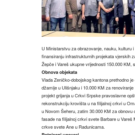
U Ministarstvu za obrazovanje, nauku, kulturu 
finansiranju infrastrukturnih projekata vjerskih
Žepče i Vareš ukupne vrijednosti 150.000 KM, s
Obnova objekata
Vlada Zeničko-dobojskog kantona prethodno je 
džamije u Ulišnjaku i 10.000 KM za renoviranje
projekt grijanja u Crkvi Srpske pravoslavne opš
rekonstrukciju krovišta u na filijalnoj crkvi u 
u Novom Šeheru, zatim 30.000 KM za obnovu c
fasade na filijalnoj crkvi svete Barbare u Vare
crkve svete Ane u Radunicama.
Potpisani ugovori