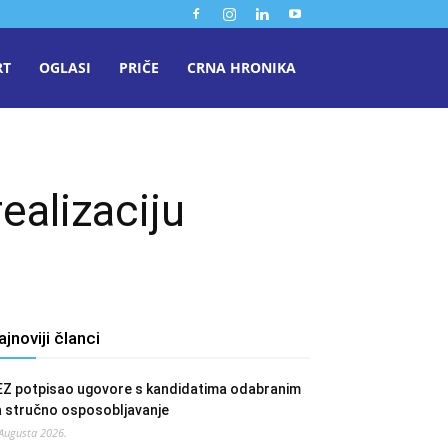
RT
OGLASI
PRIČE
CRNA HRONIKA
ealizaciju
ajnoviji članci
EZ potpisao ugovore s kandidatima odabranim
a stručno osposobljavanje
 Augusta 2026.