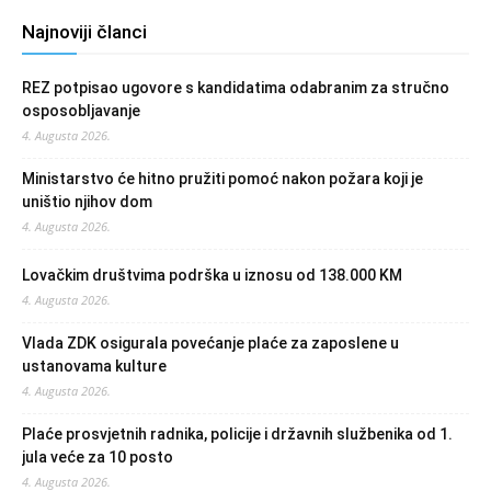
Najnoviji članci
REZ potpisao ugovore s kandidatima odabranim za stručno
osposobljavanje
4. Augusta 2026.
Ministarstvo će hitno pružiti pomoć nakon požara koji je
uništio njihov dom
4. Augusta 2026.
Lovačkim društvima podrška u iznosu od 138.000 KM
4. Augusta 2026.
Vlada ZDK osigurala povećanje plaće za zaposlene u
ustanovama kulture
4. Augusta 2026.
Plaće prosvjetnih radnika, policije i državnih službenika od 1.
jula veće za 10 posto
4. Augusta 2026.