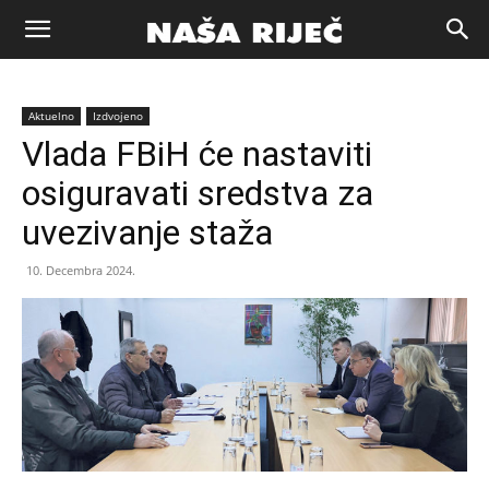
Naša
Aktuelno
Izdvojeno
riječ
Vlada FBiH će nastaviti
osiguravati sredstva za
Zenica
uvezivanje staža
10. Decembra 2024.