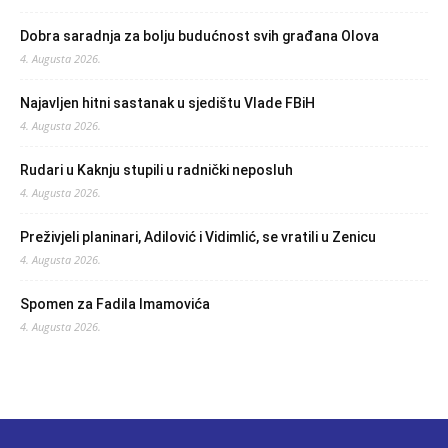
Dobra saradnja za bolju budućnost svih građana Olova
4. Augusta 2026.
Najavljen hitni sastanak u sjedištu Vlade FBiH
4. Augusta 2026.
Rudari u Kaknju stupili u radnički neposluh
4. Augusta 2026.
Preživjeli planinari, Adilović i Vidimlić, se vratili u Zenicu
4. Augusta 2026.
Spomen za Fadila Imamovića
4. Augusta 2026.