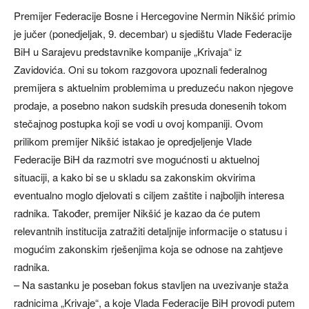
Premijer Federacije Bosne i Hercegovine Nermin Nikšić primio
je jučer (ponedjeljak, 9. decembar) u sjedištu Vlade Federacije
BiH u Sarajevu predstavnike kompanije „Krivaja“ iz
Zavidovića. Oni su tokom razgovora upoznali federalnog
premijera s aktuelnim problemima u preduzeću nakon njegove
prodaje, a posebno nakon sudskih presuda donesenih tokom
stečajnog postupka koji se vodi u ovoj kompaniji. Ovom
prilikom premijer Nikšić istakao je opredjeljenje Vlade
Federacije BiH da razmotri sve mogućnosti u aktuelnoj
situaciji, a kako bi se u skladu sa zakonskim okvirima
eventualno moglo djelovati s ciljem zaštite i najboljih interesa
radnika. Također, premijer Nikšić je kazao da će putem
relevantnih institucija zatražiti detaljnije informacije o statusu i
mogućim zakonskim rješenjima koja se odnose na zahtjeve
radnika.
– Na sastanku je poseban fokus stavljen na uvezivanje staža
radnicima „Krivaje“, a koje Vlada Federacije BiH provodi putem