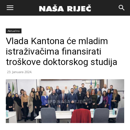
Naša
Aktuelno
riječ
Vlada Kantona će mladim
istraživačima finansirati
Zenica
troškove doktorskog studija
23. Januara 2024.