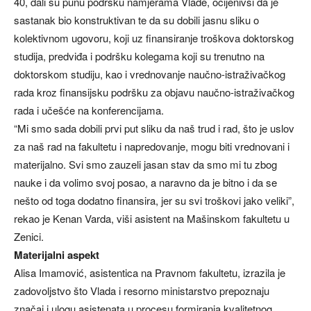
40, dali su punu podršku namjerama Vlade, ocijenivši da je
sastanak bio konstruktivan te da su dobili jasnu sliku o
kolektivnom ugovoru, koji uz finansiranje troškova doktorskog
studija, predviđa i podršku kolegama koji su trenutno na
doktorskom studiju, kao i vrednovanje naučno-istraživačkog
rada kroz finansijsku podršku za objavu naučno-istraživačkog
rada i učešće na konferencijama.
“Mi smo sada dobili prvi put sliku da naš trud i rad, što je uslov
za naš rad na fakultetu i napredovanje, mogu biti vrednovani i
materijalno. Svi smo zauzeli jasan stav da smo mi tu zbog
nauke i da volimo svoj posao, a naravno da je bitno i da se
nešto od toga dodatno finansira, jer su svi troškovi jako veliki”,
rekao je Kenan Varda, viši asistent na Mašinskom fakultetu u
Zenici.
Materijalni aspekt
Alisa Imamović, asistentica na Pravnom fakultetu, izrazila je
zadovoljstvo što Vlada i resorno ministarstvo prepoznaju
značaj i ulogu asistenata u procesu formiranja kvalitetnog