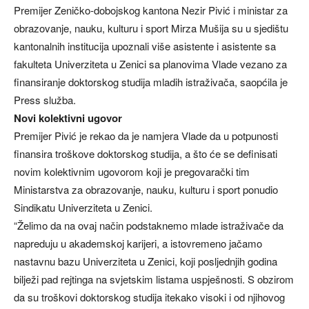
Premijer Zeničko-dobojskog kantona Nezir Pivić i ministar za
obrazovanje, nauku, kulturu i sport Mirza Mušija su u sjedištu
kantonalnih institucija upoznali više asistente i asistente sa
fakulteta Univerziteta u Zenici sa planovima Vlade vezano za
finansiranje doktorskog studija mladih istraživača, saopćila je
Press služba.
Novi kolektivni ugovor
Premijer Pivić je rekao da je namjera Vlade da u potpunosti
finansira troškove doktorskog studija, a što će se definisati
novim kolektivnim ugovorom koji je pregovarački tim
Ministarstva za obrazovanje, nauku, kulturu i sport ponudio
Sindikatu Univerziteta u Zenici.
“Želimo da na ovaj način podstaknemo mlade istraživače da
napreduju u akademskoj karijeri, a istovremeno jačamo
nastavnu bazu Univerziteta u Zenici, koji posljednjih godina
bilježi pad rejtinga na svjetskim listama uspješnosti. S obzirom
da su troškovi doktorskog studija itekako visoki i od njihovog