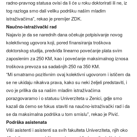
radno-pravnog statusa ovisi da li će u roku doktorirati ili ne, iz
tog razloga smo dali veliku podršku našim mladim
istraživačima”, rekao je premijer ZDK.
Naučno-istraživački rad
Najavio je da se narednih dana očekuje potpisivanje novog
kolektivnog ugovora koji, pored finansiranja troškova
doktorskog studija, predviđa linearno povećanje plata svim
zaposlenim za 250 KM, kao i povećanje maksimalnog iznosa
troškova prevoza sa sadašnjih 250 na 350 KM.
“Mi smatramo pozitivnim ovaj kolektivni ugovorom i ističem da
se ne ukidaju nikakva prava, kako su neki željeli predstaviti, i
ovo je prilika da sa našim mladim istraživačima
porazgovaramo i o statusu Univerziteta u Zenici, gdje smo
kazali da ćemo se fokus staviti na naučno-istraživački rad i da
se da maksimalna podrška u tom smislu”, rekao je Pivić.
Podrška asistenata
Viši asistenti i asistenti sa svih fakulteta Univerziteta, njih oko