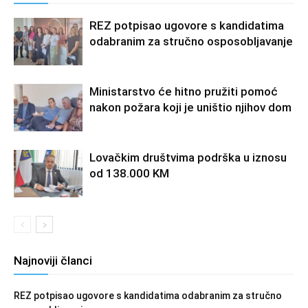
REZ potpisao ugovore s kandidatima
odabranim za stručno osposobljavanje
Ministarstvo će hitno pružiti pomoć
nakon požara koji je uništio njihov dom
Lovačkim društvima podrška u iznosu
od 138.000 KM
Najnoviji članci
REZ potpisao ugovore s kandidatima odabranim za stručno