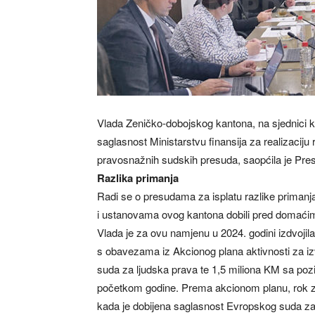
Vlada Zeničko-dobojskog kantona, na sjednici ko
saglasnost Ministarstvu finansija za realizaciju
pravosnažnih sudskih presuda, saopćila je Pre
Razlika primanja
Radi se o presudama za isplatu razlike primanja
i ustanovama ovog kantona dobili pred domać
Vlada je za ovu namjenu u 2024. godini izdvoji
s obavezama iz Akcionog plana aktivnosti za i
suda za ljudska prava te 1,5 miliona KM sa pozi
početkom godine. Prema akcionom planu, rok za
kada je dobijena saglasnost Evropskog suda za