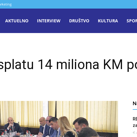
rketing
aša
AKTUELNO
INTERVIEW
DRUŠTVO
KULTURA
SPO
iječ
isplatu 14 miliona KM 
enica
N
R
z
4.