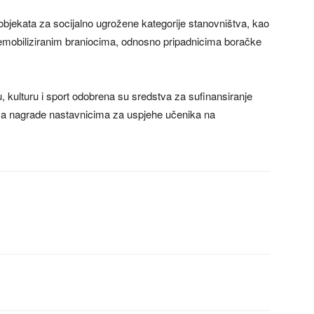
bjekata za socijalno ugrožene kategorije stanovništva, kao
 demobiliziranim braniocima, odnosno pripadnicima boračke
, kulturu i sport odobrena su sredstva za sufinansiranje
za nagrade nastavnicima za uspjehe učenika na