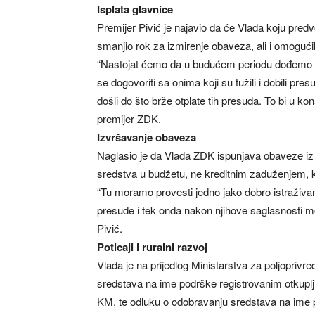
Isplata glavnice
Premijer Pivić je najavio da će Vlada koju pred
smanjio rok za izmirenje obaveza, ali i omoguć
“Nastojat ćemo da u budućem periodu dođemo 
se dogovoriti sa onima koji su tužili i dobili pre
došli do što brže otplate tih presuda. To bi u ko
premijer ZDK.
Izvršavanje obaveza
Naglasio je da Vlada ZDK ispunjava obaveze iz 
sredstva u budžetu, ne kreditnim zaduženjem, k
“Tu moramo provesti jedno jako dobro istraživa
presude i tek onda nakon njihove saglasnosti mo
Pivić.
Poticaji i ruralni razvoj
Vlada je na prijedlog Ministarstva za poljoprivr
sredstava na ime podrške registrovanim otkupl
KM, te odluku o odobravanju sredstava na ime p