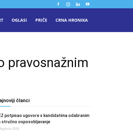
RT
OGLASI
PRIČE
CRNA HRONIKA
po pravosnažnim
ajnoviji članci
EZ potpisao ugovore s kandidatima odabranim
a stručno osposobljavanje
 Augusta 2026.