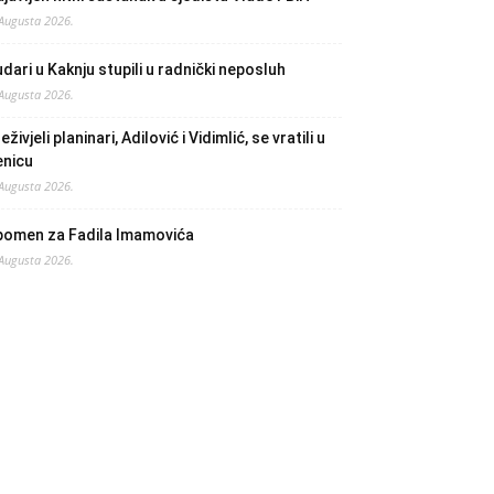
 Augusta 2026.
dari u Kaknju stupili u radnički neposluh
 Augusta 2026.
eživjeli planinari, Adilović i Vidimlić, se vratili u
enicu
 Augusta 2026.
pomen za Fadila Imamovića
 Augusta 2026.