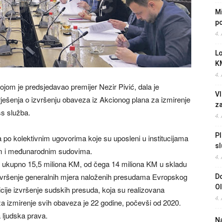
Mi
po
4.
L
K
4.
jom je predsjedavao premijer Nezir Pivić, dala je
Vl
 rješenja o izvršenju obaveza iz Akcionog plana za izmirenje
z
ss služba.
4.
Pl
 po kolektivnim ugovorima koje su uposleni u institucijama
sl
im i međunarodnim sudovima.
4.
la ukupno 15,5 miliona KM, od čega 14 miliona KM u skladu
zvršenje generalnih mjera naloženih presudama Evropskog
Do
O
cije izvršenje sudskih presuda, koja su realizovana
4.
 izmirenje svih obaveza je 22 godine, počevši od 2020.
 ljudska prava.
Na