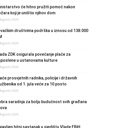
nistarstvo će hitno pružiti pomoć nakon
žara koji je uništio njihov dom
 Augusta 2026.
ovačkim društvima podrška u iznosu od 138.000
M
 Augusta 2026.
ada ZDK osigurala povećanje plaće za
aposlene u ustanovama kulture
 Augusta 2026.
aće prosvjetnih radnika, policije i državnih
užbenika od 1. jula veće za 10 posto
 Augusta 2026.
bra saradnja za bolju budućnost svih građana
lova
 Augusta 2026.
javljen hitni sastanak u sjedištu Vlade FBiH