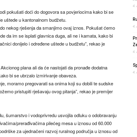
4.
vodi pokušati doći do dogovora sa povjeriocima kako bi se
ile uštede u kantonalnom budžetu.
Ru
4.
do nekog rješenja da smanjimo ovaj iznos. Pokušat ćemo
sude da im se isplati glavnica duga, ali ne i kamata, kako bi
Pr
načnici donijelo i određene uštede u budžetu”, rekao je
Z
4.
S
Akcionog plana ali da će nastojati da pronađe dodatna
4.
ako bi se ubrzalo izmirivanje obaveza.
nje, moramo pregovarati sa onima koji su dobili te sudske
žemo pristupiti rješavaju ovog pitanja”, rekao je premijer
edu, šumarstvo i vodoprivredu usvojila odluku o odobravanju
jivačima/prerađivačima pilećeg mesa u iznosu od 60.000
odrške za ujednačeni razvoj ruralnog područja u iznosu od