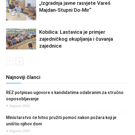
„Izgradnja javne rasvjete Vareš
Majdan-Stupni Do-Mir“
Kobilica: Lastavica je primjer
zajedničkog okupljanja i čuvanja
zajednice
Najnoviji članci
REZ potpisao ugovore s kandidatima odabranim za stručno
osposobljavanje
4. Augusta 2026.
Ministarstvo će hitno pružiti pomoć nakon požara koji je
uništio njihov dom
4. Augusta 2026.