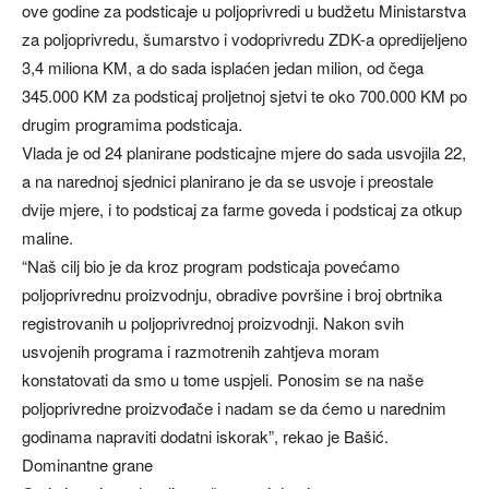
ove godine za podsticaje u poljoprivredi u budžetu Ministarstva
za poljoprivredu, šumarstvo i vodoprivredu ZDK-a opredijeljeno
3,4 miliona KM, a do sada isplaćen jedan milion, od čega
345.000 KM za podsticaj proljetnoj sjetvi te oko 700.000 KM po
drugim programima podsticaja.
Vlada je od 24 planirane podsticajne mjere do sada usvojila 22,
a na narednoj sjednici planirano je da se usvoje i preostale
dvije mjere, i to podsticaj za farme goveda i podsticaj za otkup
maline.
“Naš cilj bio je da kroz program podsticaja povećamo
poljoprivrednu proizvodnju, obradive površine i broj obrtnika
registrovanih u poljoprivrednoj proizvodnji. Nakon svih
usvojenih programa i razmotrenih zahtjeva moram
konstatovati da smo u tome uspjeli. Ponosim se na naše
poljoprivredne proizvođače i nadam se da ćemo u narednim
godinama napraviti dodatni iskorak”, rekao je Bašić.
Dominantne grane