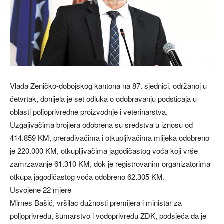
Vlada Zeničko-dobojskog kantona na 87. sjednici, održanoj u
četvrtak, donijela je set odluka o odobravanju podsticaja u
oblasti poljoprivredne proizvodnje i veterinarstva.
Uzgajivačima brojlera odobrena su sredstva u iznosu od
414.859 KM, prerađivačima i otkupljivačima mlijeka odobreno
je 220.000 KM, otkupljivačima jagodičastog voća koji vrše
zamrzavanje 61.310 KM, dok je registrovanim organizatorima
otkupa jagodičastog voća odobreno 62.305 KM.
Usvojene 22 mjere
Mirnes Bašić, vršilac dužnosti premijera i ministar za
poljoprivredu, šumarstvo i vodoprivredu ZDK, podsjeća da je