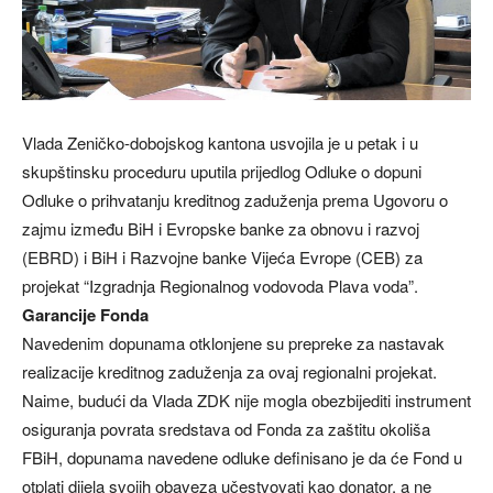
Vlada Zeničko-dobojskog kantona usvojila je u petak i u
skupštinsku proceduru uputila prijedlog Odluke o dopuni
Odluke o prihvatanju kreditnog zaduženja prema Ugovoru o
zajmu između BiH i Evropske banke za obnovu i razvoj
(EBRD) i BiH i Razvojne banke Vijeća Evrope (CEB) za
projekat “Izgradnja Regionalnog vodovoda Plava voda”.
Garancije Fonda
Navedenim dopunama otklonjene su prepreke za nastavak
realizacije kreditnog zaduženja za ovaj regionalni projekat.
Naime, budući da Vlada ZDK nije mogla obezbijediti instrument
osiguranja povrata sredstava od Fonda za zaštitu okoliša
FBiH, dopunama navedene odluke definisano je da će Fond u
otplati dijela svojih obaveza učestvovati kao donator, a ne