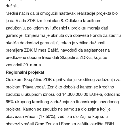
dužnik.
“Jedini način da bi omogućili nastavak realizacije projekta bio
je da Vlada ZDK izmijeni član 8. Odluke o kreditnom
zaduženju, po kojem svi učesnici u projektu moraju dati
garancije. Izmjenama je ukinuta ova obaveza Fonda za zaštitu
okoliša da dostavi garancije”, rekao je vršilac dužnosti
premijera ZDK Mirnes Bašić, navodeći da saglasnost na
predložene dopune treba dati Skupština ZDK-a, koja će
zasjedati 29. marta.
Regionalni projekat
Odlukom Skupštine ZDK o prihvatanju kreditnog zaduženja za
projekat “Plava voda”, Zeničko-dobojski kanton se kreditno
zadužio u ukupnom iznosu od 14.300,000,00 EUR-a, odnosno
65% ukupnog kreditnog zaduženja za finansiranje navedenog
projekta. Kanton se zadužio ne samo za dio zajma koji je
obavezan vraćati (17,50%), već i za dio Zajma koji su u
obavezi vraćati Grad Zenica i Fond za zaštitu okoliša FBiH.