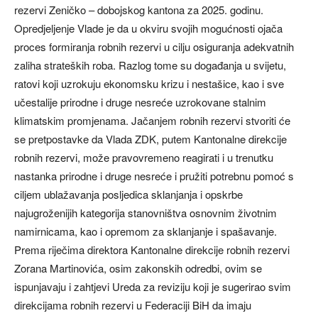
rezervi Zeničko – dobojskog kantona za 2025. godinu.
Opredjeljenje Vlade je da u okviru svojih mogućnosti ojača
proces formiranja robnih rezervi u cilju osiguranja adekvatnih
zaliha strateških roba. Razlog tome su događanja u svijetu,
ratovi koji uzrokuju ekonomsku krizu i nestašice, kao i sve
učestalije prirodne i druge nesreće uzrokovane stalnim
klimatskim promjenama. Jačanjem robnih rezervi stvoriti će
se pretpostavke da Vlada ZDK, putem Kantonalne direkcije
robnih rezervi, može pravovremeno reagirati i u trenutku
nastanka prirodne i druge nesreće i pružiti potrebnu pomoć s
ciljem ublažavanja posljedica sklanjanja i opskrbe
najugroženijih kategorija stanovništva osnovnim životnim
namirnicama, kao i opremom za sklanjanje i spašavanje.
Prema riječima direktora Kantonalne direkcije robnih rezervi
Zorana Martinovića, osim zakonskih odredbi, ovim se
ispunjavaju i zahtjevi Ureda za reviziju koji je sugerirao svim
direkcijama robnih rezervi u Federaciji BiH da imaju