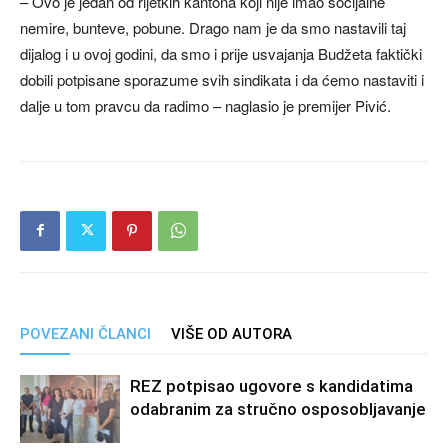
– Ovo je jedan od rijetkih kantona koji nije imao socijalne
nemire, bunteve, pobune. Drago nam je da smo nastavili taj
dijalog i u ovoj godini, da smo i prije usvajanja Budžeta faktički
dobili potpisane sporazume svih sindikata i da ćemo nastaviti i
dalje u tom pravcu da radimo – naglasio je premijer Pivić.
POVEZANI ČLANCI
VIŠE OD AUTORA
REZ potpisao ugovore s kandidatima
odabranim za stručno osposobljavanje