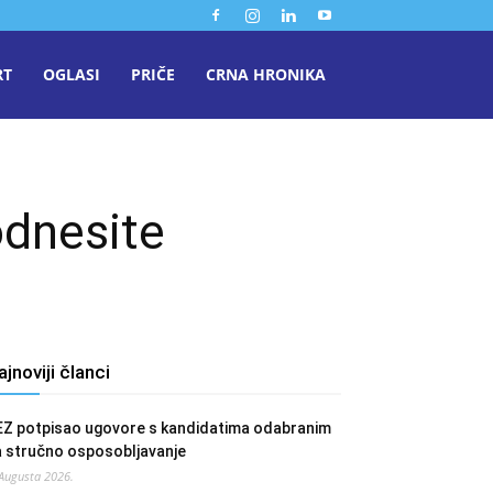
RT
OGLASI
PRIČE
CRNA HRONIKA
odnesite
ajnoviji članci
EZ potpisao ugovore s kandidatima odabranim
a stručno osposobljavanje
 Augusta 2026.