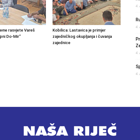
4.
Ru
4.
avne rasvjete Vareš
Kobilica: Lastavica je primjer
pni Do-Mir“
zajedničkog okupljanja i čuvanja
Pr
zajednice
Z
4.
S
4.