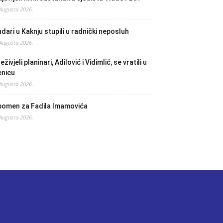
 Augusta 2026.
dari u Kaknju stupili u radnički neposluh
 Augusta 2026.
eživjeli planinari, Adilović i Vidimlić, se vratili u
enicu
 Augusta 2026.
pomen za Fadila Imamovića
 Augusta 2026.