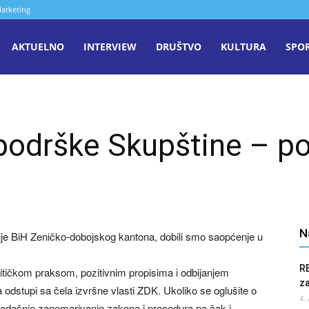
arketing
aša
AKTUELNO
INTERVIEW
DRUŠTVO
KULTURA
SPO
iječ
podrške Skupštine – p
enica
N
ije BiH Zeničko-dobojskog kantona, dobili smo saopćenje u
R
litičkom praksom, pozitivnim propisima i odbijanjem
z
 odstupi sa čela izvršne vlasti ZDK. Ukoliko se oglušite o
4.
osadašnje zanemarivanje zakona i procedura pa čak i