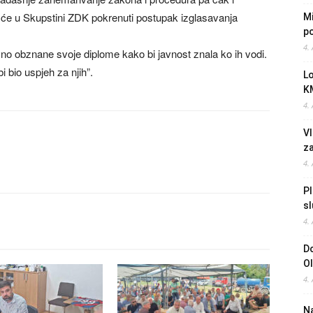
će u Skupstini ZDK pokrenuti postupak izglasavanja
Mi
po
4.
no obznane svoje diplome kako bi javnost znala ko ih vodi.
bi bio uspjeh za njih”.
L
K
4.
Vl
z
4.
Pl
sl
4.
Do
O
4.
Na