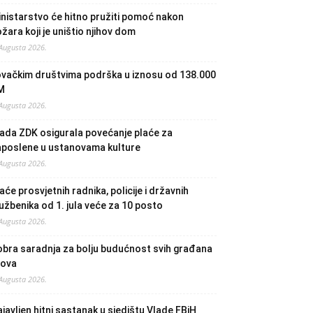
nistarstvo će hitno pružiti pomoć nakon
žara koji je uništio njihov dom
 Augusta 2026.
ovačkim društvima podrška u iznosu od 138.000
M
 Augusta 2026.
ada ZDK osigurala povećanje plaće za
aposlene u ustanovama kulture
 Augusta 2026.
aće prosvjetnih radnika, policije i državnih
užbenika od 1. jula veće za 10 posto
 Augusta 2026.
bra saradnja za bolju budućnost svih građana
lova
 Augusta 2026.
javljen hitni sastanak u sjedištu Vlade FBiH