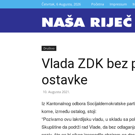
Četvrtak, 6 Augusta, 2026
Početna
Impressum
M
N
r
Društvo
Vlada ZDK bez 
Z
ostavke
10. Augusta 2021.
Iz Kantonalnog odbora Socijaldemokratske part
kome, između ostalog, stoji:
“Pozivamo ovu lakrdijsku vladu, u skladu sa po
Skupštine da podrži rad Vlade, da bez odlaganja
poziv, što ne bi nikog iznenadilo obzirom na d