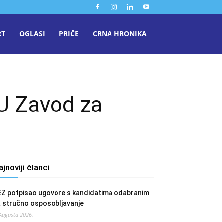
RT
OGLASI
PRIČE
CRNA HRONIKA
ZU Zavod za
ajnoviji članci
EZ potpisao ugovore s kandidatima odabranim
a stručno osposobljavanje
 Augusta 2026.