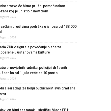
nistarstvo će hitno pružiti pomoć nakon
žara koji je uništio njihov dom
 Augusta 2026.
ovačkim društvima podrška u iznosu od 138.000
M
 Augusta 2026.
ada ZDK osigurala povećanje plaće za
aposlene u ustanovama kulture
 Augusta 2026.
aće prosvjetnih radnika, policije i državnih
užbenika od 1. jula veće za 10 posto
 Augusta 2026.
bra saradnja za bolju budućnost svih građana
lova
 Augusta 2026.
javljen hitni sastanak u sjedištu Vlade FBiH