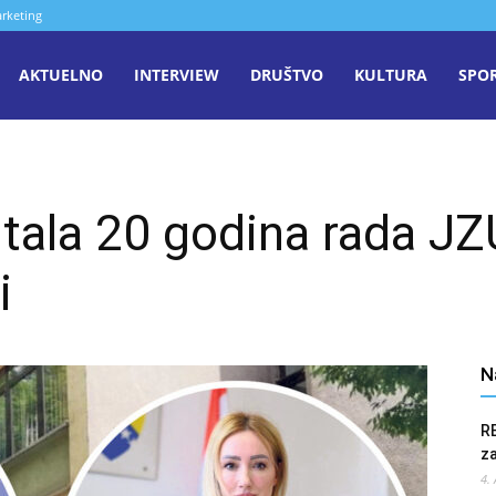
rketing
aša
AKTUELNO
INTERVIEW
DRUŠTVO
KULTURA
SPO
iječ
tala 20 godina rada J
enica
i
N
R
z
4.