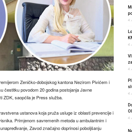
Mi
po
4.
L
K
4.
Vl
z
4.
Pl
premijerom Zeničko-dobojskog kantona Nezirom Pivićem i
sl
li su čestitku povodom 20 godina postojanja Javne
4.
i ZDK, saopćila je Press služba.
Do
O
ravstvena ustanova koja pruža usluge iz oblasti prevencije i
4.
je ovisnika. Primjenom savremenih metoda u ambulantnim i
 unapređivanje, Zavod značajno doprinosi poboljšanju
Na