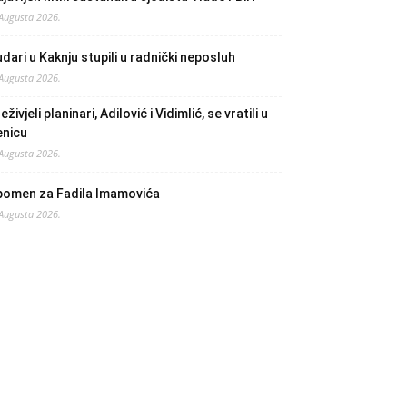
 Augusta 2026.
dari u Kaknju stupili u radnički neposluh
 Augusta 2026.
eživjeli planinari, Adilović i Vidimlić, se vratili u
enicu
 Augusta 2026.
pomen za Fadila Imamovića
 Augusta 2026.