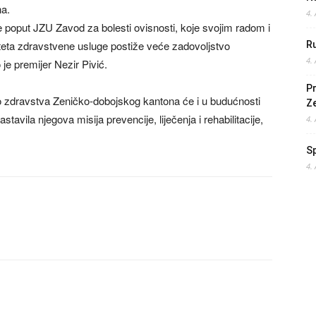
na.
4.
poput JZU Zavod za bolesti ovisnosti, koje svojim radom i
teta zdravstvene usluge postiže veće zadovoljstvo
Ru
4.
o je premijer Nezir Pivić.
Pr
o zdravstva Zeničko-dobojskog kantona će i u budućnosti
Z
avila njegova misija prevencije, liječenja i rehabilitacije,
4.
S
4.