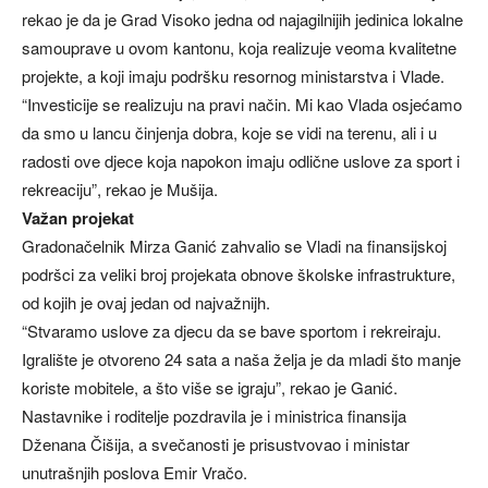
rekao je da je Grad Visoko jedna od najagilnijih jedinica lokalne
samouprave u ovom kantonu, koja realizuje veoma kvalitetne
projekte, a koji imaju podršku resornog ministarstva i Vlade.
“Investicije se realizuju na pravi način. Mi kao Vlada osjećamo
da smo u lancu činjenja dobra, koje se vidi na terenu, ali i u
radosti ove djece koja napokon imaju odlične uslove za sport i
rekreaciju”, rekao je Mušija.
Važan projekat
Gradonačelnik Mirza Ganić zahvalio se Vladi na finansijskoj
podršci za veliki broj projekata obnove školske infrastrukture,
od kojih je ovaj jedan od najvažnijh.
“Stvaramo uslove za djecu da se bave sportom i rekreiraju.
Igralište je otvoreno 24 sata a naša želja je da mladi što manje
koriste mobitele, a što više se igraju”, rekao je Ganić.
Nastavnike i roditelje pozdravila je i ministrica finansija
Dženana Čišija, a svečanosti je prisustvovao i ministar
unutrašnjih poslova Emir Vračo.