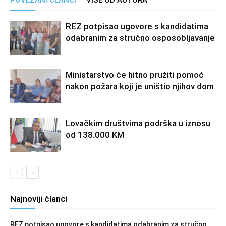
REZ potpisao ugovore s kandidatima
odabranim za stručno osposobljavanje
Ministarstvo će hitno pružiti pomoć
nakon požara koji je uništio njihov dom
Lovačkim društvima podrška u iznosu
od 138.000 KM
Najnoviji članci
REZ potpisao ugovore s kandidatima odabranim za stručno