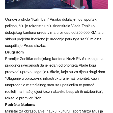
Osnovna škola “Kulin ban” Visoko dobila je novi sportski
poligon, čiju je rekonstrukciju finansirala Vlada Zeničko-
dobojskog kantona sredstvima u iznosu od 250.000 KM, a u
sklopu projekta izvršeno je uređenje parkinga sa 90 mjesta,
saopćila je Press služba.
Drugi dom
Premijer Zeničko-dobojskog kantona Nezir Pivić rekao je na
prigodnoj svečanosti da je jedan od prioriteta Vlade koju
predvodi upravo ulaganje u škole, koje su za djecu drugi dom.
“Ulaganje u obrazovnu infrastrukturu je naš prioritet, kao i
unapređenje materijalnog statusa uposlenika te pomoć
roditeljima i našoj djeci kroz nabavku besplatnih udžbenika”,
rekao je premijer Pivić.
Podrška školama
Ministar za obrazovanje, nauku, kulturu i sport Mirza Mušija