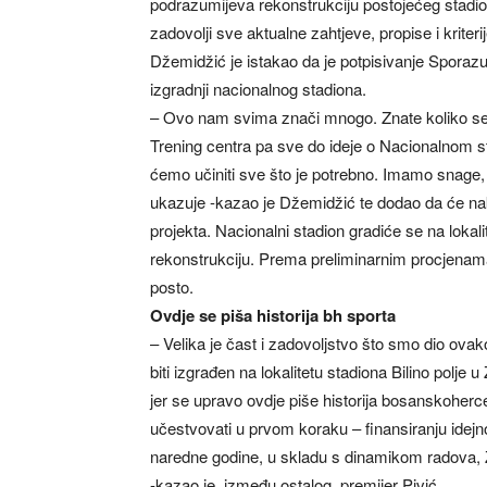
podrazumijeva rekonstrukciju postojećeg stadion
zadovolji sve aktualne zahtjeve, propise i krite
Džemidžić je istakao da je potpisivanje Sporazu
izgradnji nacionalnog stadiona.
– Ovo nam svima znači mnogo. Znate koliko se
Trening centra pa sve do ideje o Nacionalnom 
ćemo učiniti sve što je potrebno. Imamo snage, 
ukazuje -kazao je Džemidžić te dodao da će nako
projekta. Nacionalni stadion gradiće se na lokali
rekonstrukciju. Prema preliminarnim procjenama
posto.
Ovdje se piša historija bh sporta
– Velika je čast i zadovoljstvo što smo dio ovak
biti izgrađen na lokalitetu stadiona Bilino polje u 
jer se upravo ovdje piše historija bosanskoher
učestvovati u prvom koraku – finansiranju idejno
naredne godine, u skladu s dinamikom radova, Z
-kazao je, između ostalog, premijer Pivić.