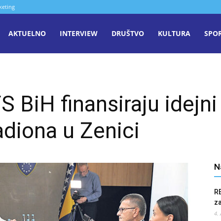
keting
aša
AKTUELNO
INTERVIEW
DRUŠTVO
KULTURA
SPO
iječ
 BiH finansiraju idejni
enica
diona u Zenici
N
R
z
4.