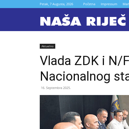
Petak, 7 Augusta, 2026
Početna
Impressum
Mar
N
r
Aktuelno
Vlada ZDK i N/FS
Z
Nacionalnog sta
16. Septembra 2025.