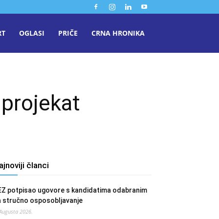
RT
OGLASI
PRIČE
CRNA HRONIKA
 projekat
ajnoviji članci
EZ potpisao ugovore s kandidatima odabranim
a stručno osposobljavanje
 Augusta 2026.