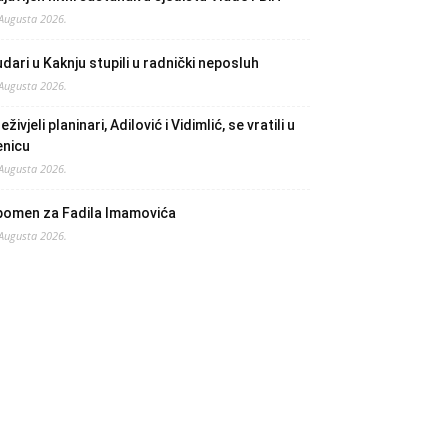
 Augusta 2026.
dari u Kaknju stupili u radnički neposluh
 Augusta 2026.
eživjeli planinari, Adilović i Vidimlić, se vratili u
enicu
 Augusta 2026.
pomen za Fadila Imamovića
 Augusta 2026.