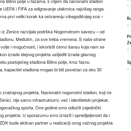
a Bilino polje u fazama, s ciljem da nacionalni stadion
4.
rije UEFA i FIFA za odigravanje utakmica najvišeg ranga.
ma prvi veliki korak ka ostvarenju višegodišnjeg sna –
Ru
4.
 iz Zenice razvijala podrška Nogometnom savezu – od
Pr
stadionu. Međutim, za sve treba vremena. S naše strane
Z
volje i mogućnosti, i iskoristit ćemo šansu koja nam se
4.
n izrade idejnog projekta uslijediti izrada glavnog
tetu postojećeg stadiona Bilino polje, kroz faznu
S
, kapacitet stadiona mogao bi biti povećan za oko 30
4.
o značajnog projekta. Nacionalni nogometni stadion, koji će
Zenici, nije samo infrastrukturni, već i identitetski projekat,
cegovačkog sporta. Ove godine smo odlučili zajednički
g projekta. U sporazumu smo izrazili i opredijeljenost da i
DK bude aktivan partner u realizaciji ovog važnog projekta