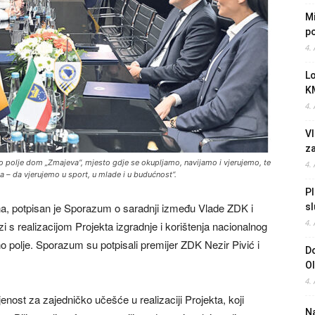
Mi
po
4.
L
K
4.
Vl
z
o polje dom „Zmajeva“, mjesto gdje se okupljamo, navijamo i vjerujemo, te
4.
a – da vjerujemo u sport, u mlade i u budućnost“.
Pl
a, potpisan je Sporazum o saradnji između Vlade ZDK i
sl
4.
 realizacijom Projekta izgradnje i korištenja nacionalnog
no polje. Sporazum su potpisali premijer ZDK Nezir Pivić i
Do
O
4.
jenost za zajedničko učešće u realizaciji Projekta, koji
Na