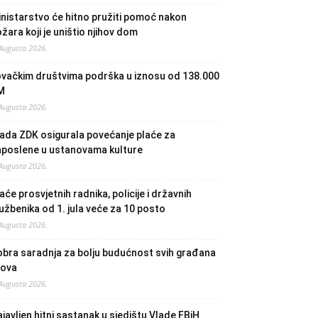
nistarstvo će hitno pružiti pomoć nakon
žara koji je uništio njihov dom
 Augusta 2026.
ovačkim društvima podrška u iznosu od 138.000
M
 Augusta 2026.
ada ZDK osigurala povećanje plaće za
aposlene u ustanovama kulture
 Augusta 2026.
aće prosvjetnih radnika, policije i državnih
užbenika od 1. jula veće za 10 posto
 Augusta 2026.
bra saradnja za bolju budućnost svih građana
lova
 Augusta 2026.
javljen hitni sastanak u sjedištu Vlade FBiH