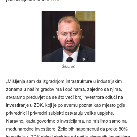
Šibonjić
„Mišljenja sam da izgradnjom infrastrukture u industrijskim
zonama u našim gradovima i općinama, zajedno sa njima,
stvaramo preduvjet da se što veći broj investitora odluči na
investiranje u ZDK, koji je po svemu poznat kao mjesto gdje
privrednici i privredni subjekti ostvaruju velike uspjehe.
Naravno, kada govorimo o invsticijama, ne mislimo samo na
međunarodne investitore. Želio bih napomenuti da preko 80%
investicija u ZDK dolazi direktno od naših, domaćih investitiora