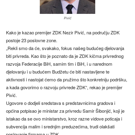
Pivić
Kako je kazao premijer ZDK Nezir Pivić, na području ZDK
postoje 23 poslovne zone.
„Rekli smo da će, svakako, fokus našeg budućeg djelovanja
biti privreda. Kao što je poznato da je ZDK kičma privrednog
razvoja Federacije BiH, samim tim i BiH, i u narednom
djelovanju i u budućem Budžetu će biti nastavljene te
aktivnosti i nastojat ćemo da pružimo što konkretniju podršku,
a kada govorimo o razvoju privrede ZDK“, rekao je premijer
Pivić.
Ugovore o dodjeli sredstava s predstavnicima gradova i
općina potpisao je ministar za privredu Samir Šibonjić, koji je
istakao da se ovo ministarstvo, kroz razne vidove poticaja i
subvencija malim i srednjim preduzećima, trudi olakšati
poslovanje firmama u ZDK.