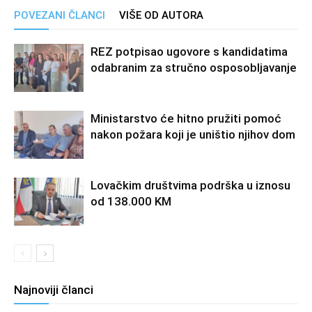
POVEZANI ČLANCI
VIŠE OD AUTORA
REZ potpisao ugovore s kandidatima
odabranim za stručno osposobljavanje
Ministarstvo će hitno pružiti pomoć
nakon požara koji je uništio njihov dom
Lovačkim društvima podrška u iznosu
od 138.000 KM
Najnoviji članci