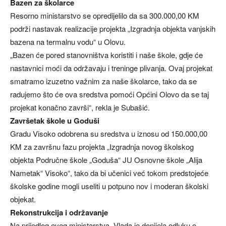
Bazen za školarce
Resorno ministarstvo se opredijelilo da sa 300.000,00 KM
podrži nastavak realizacije projekta „Izgradnja objekta vanjskih
bazena na termalnu vodu“ u Olovu.
„Bazen će pored stanovništva koristiti i naše škole, gdje će
nastavnici moći da održavaju i treninge plivanja. Ovaj projekat
smatramo izuzetno važnim za naše školarce, tako da se
radujemo što će ova sredstva pomoći Općini Olovo da se taj
projekat konačno završi“, rekla je Subašić.
Završetak škole u Goduši
Gradu Visoko odobrena su sredstva u iznosu od 150.000,00
KM za završnu fazu projekta „Izgradnja novog školskog
objekta Područne škole „Goduša“ JU Osnovne škole „Alija
Nametak“ Visoko“, tako da bi učenici već tokom predstojeće
školske godine mogli useliti u potpuno nov i moderan školski
objekat.
Rekonstrukcija i održavanje
Na prijedlog ovog ministarstva, Vlada je donijela odluku o