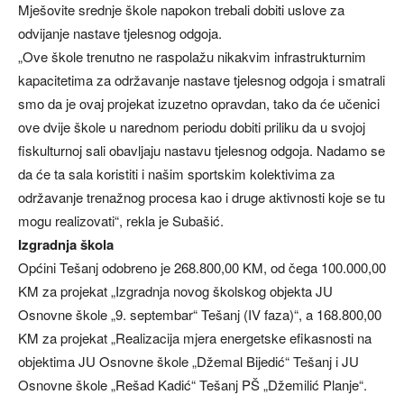
Mješovite srednje škole napokon trebali dobiti uslove za
odvijanje nastave tjelesnog odgoja.
„Ove škole trenutno ne raspolažu nikakvim infrastrukturnim
kapacitetima za održavanje nastave tjelesnog odgoja i smatrali
smo da je ovaj projekat izuzetno opravdan, tako da će učenici
ove dvije škole u narednom periodu dobiti priliku da u svojoj
fiskulturnoj sali obavljaju nastavu tjelesnog odgoja. Nadamo se
da će ta sala koristiti i našim sportskim kolektivima za
održavanje trenažnog procesa kao i druge aktivnosti koje se tu
mogu realizovati“, rekla je Subašić.
Izgradnja škola
Općini Tešanj odobreno je 268.800,00 KM, od čega 100.000,00
KM za projekat „Izgradnja novog školskog objekta JU
Osnovne škole „9. septembar“ Tešanj (IV faza)“, a 168.800,00
KM za projekat „Realizacija mjera energetske efikasnosti na
objektima JU Osnovne škole „Džemal Bijedić“ Tešanj i JU
Osnovne škole „Rešad Kadić“ Tešanj PŠ „Džemilić Planje“.