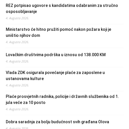
REZ potpisao ugovore s kandidatima odabranim za stručno
osposobljavanje
4. Augusta 2026.
Ministarstvo će hitno pružiti pomoć nakon požara koji je
uništio njihov dom
4. Augusta 2026.
Lovačkim društvima podrška u iznosu od 138.000 KM
4. Augusta 2026.
Vlada ZDK osigurala povećanje plaće za zaposlene u
ustanovama kulture
4. Augusta 2026.
Plaće prosvjetnih radnika, policije i državnih službenika od 1.
jula veće za 10 posto
4. Augusta 2026.
Dobra saradnja za bolju budućnost svih građana Olova
4. Augusta 2026.