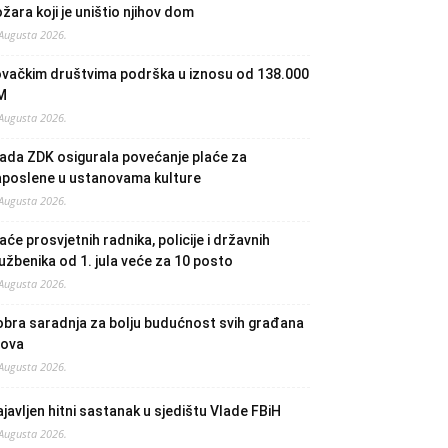
žara koji je uništio njihov dom
 Augusta 2026.
ovačkim društvima podrška u iznosu od 138.000
M
 Augusta 2026.
ada ZDK osigurala povećanje plaće za
aposlene u ustanovama kulture
 Augusta 2026.
aće prosvjetnih radnika, policije i državnih
užbenika od 1. jula veće za 10 posto
 Augusta 2026.
bra saradnja za bolju budućnost svih građana
lova
 Augusta 2026.
javljen hitni sastanak u sjedištu Vlade FBiH
 Augusta 2026.