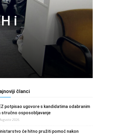
H i
i
ajnoviji članci
EZ potpisao ugovore s kandidatima odabranim
a stručno osposobljavanje
 Augusta 2026.
nistarstvo će hitno pružiti pomoć nakon