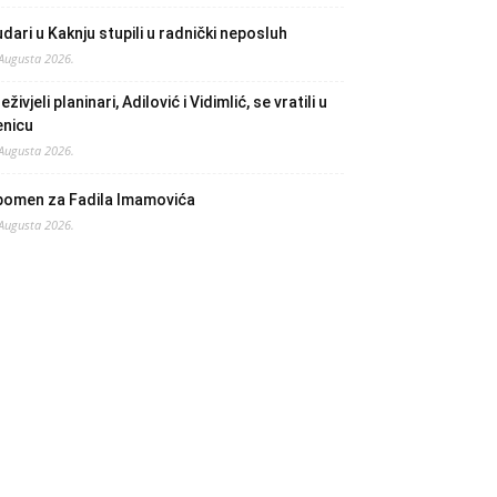
dari u Kaknju stupili u radnički neposluh
 Augusta 2026.
eživjeli planinari, Adilović i Vidimlić, se vratili u
enicu
 Augusta 2026.
pomen za Fadila Imamovića
 Augusta 2026.