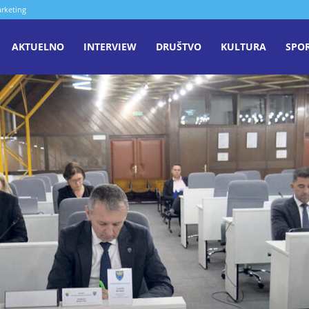
rketing
aša
AKTUELNO
INTERVIEW
DRUŠTVO
KULTURA
SPO
iječ
enica