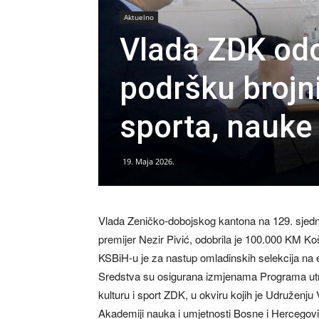
Aktuelno
Vlada ZDK odo
podršku brojn
sporta, nauke 
19. Maja 2026.
Vlada Zeničko-dobojskog kantona na 129. sjedni
premijer Nezir Pivić, odobrila je 100.000 KM 
KSBiH-u je za nastup omladinskih selekcija n
Sredstva su osigurana izmjenama Programa utr
kulturu i sport ZDK, u okviru kojih je Udruženju
Akademiji nauka i umjetnosti Bosne i Hercego