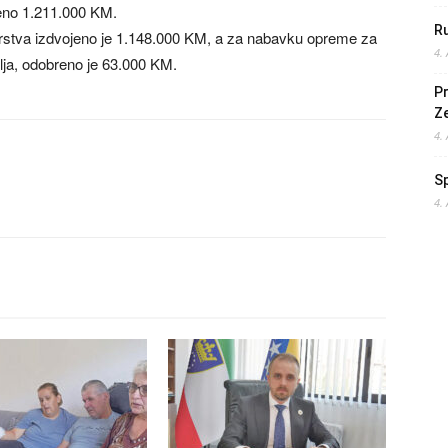
eno 1.211.000 KM.
Ru
rstva izdvojeno je 1.148.000 KM, a za nabavku opreme za
4.
lja, odobreno je 63.000 KM.
Pr
Z
4.
S
4.