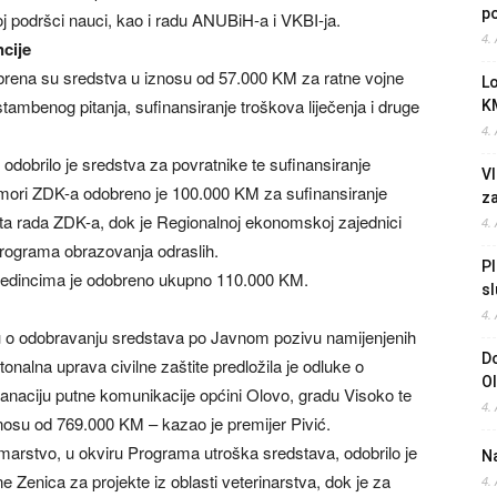
po
oj podršci nauci, kao i radu ANUBiH-a i VKBI-ja.
4.
cije
obrena su sredstva u iznosu od 57.000 KM za ratne vojne
L
stambenog pitanja, sufinansiranje troškova liječenja i druge
K
4.
ce odobrilo je sredstva za povratnike te sufinansiranje
Vl
omori ZDK-a odobreno je 100.000 KM za sufinansiranje
z
ta rada ZDK-a, dok je Regionalnoj ekonomskoj zajednici
4.
rograma obrazovanja odraslih.
Pl
ojedincima je odobreno ukupno 110.000 KM.
sl
4.
ku o odobravanju sredstava po Javnom pozivu namijenjenih
Do
onalna uprava civilne zaštite predložila je odluke o
O
anaciju putne komunikacije općini Olovo, gradu Visoko te
4.
osu od 769.000 KM – kazao je premijer Pivić.
umarstvo, u okviru Programa utroška sredstava, odobrilo je
Na
e Zenica za projekte iz oblasti veterinarstva, dok je za
4.