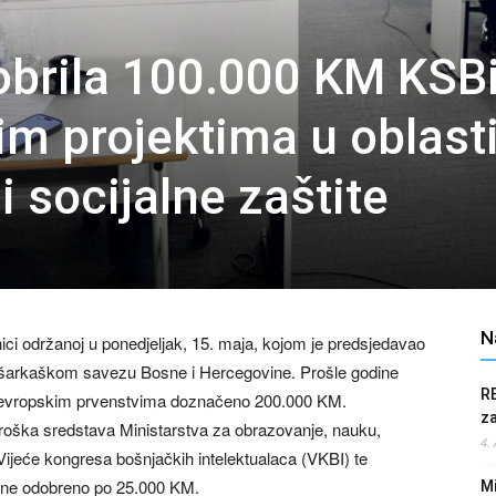
brila 100.000 KM KSBi
im projektima u oblast
i socijalne zaštite
N
ci održanoj u ponedjeljak, 15. maja, kojom je predsjedavao
Košarkaškom savezu Bosne i Hercegovine. Prošle godine
R
a evropskim prvenstvima doznačeno 200.000 KM.
z
oška sredstava Ministarstva za obrazovanje, nauku,
4.
 Vijeće kongresa bošnjačkih intelektualaca (VKBI) te
vine odobreno po 25.000 KM.
Mi