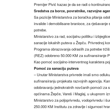
Premijer Pivić kazao je da se radi o kontinuiran
Sredstva za borce, povratnike, razvojne agen
Sa pozicije Ministarstva za boračka pitanja od
invalide i demobilisane branioce, za rješavanje 
potrebe.
Ministarstvo za rad, socijalnu politiku i izbjegli
sanacije lokalnih puteva u Žepču. Privrednoj k
Programa obrazovanja odraslih za potrebe tržiš
(REZ) odobreno 50.000 KM za sufinansiranje P
Kao pomoć socijalno-interventnog karaktera p
Pomoć za sanaciju puteva
– Unutar Ministarstva privrede imali smo odlu
sufinansiranju projekata razvojnih agencija. Kant
odobravanju jednokratnih novčanih pomoći za s
općinama Žepče, Vareš i Maglaj, u ukupnom izn
Ministarstvo za poljoprivredu, vodoprivredu i š
250.000 KM Institutu za zdravlje i sigurnost hran