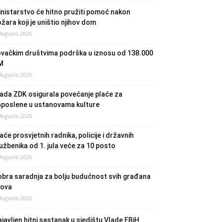
nistarstvo će hitno pružiti pomoć nakon
žara koji je uništio njihov dom
 Augusta 2026.
ovačkim društvima podrška u iznosu od 138.000
M
 Augusta 2026.
ada ZDK osigurala povećanje plaće za
aposlene u ustanovama kulture
 Augusta 2026.
aće prosvjetnih radnika, policije i državnih
užbenika od 1. jula veće za 10 posto
 Augusta 2026.
bra saradnja za bolju budućnost svih građana
lova
 Augusta 2026.
javljen hitni sastanak u sjedištu Vlade FBiH