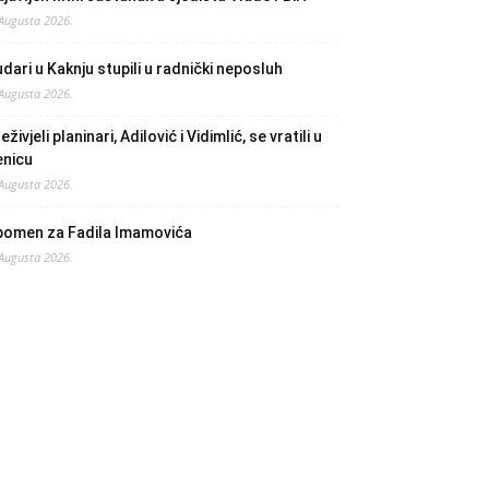
 Augusta 2026.
dari u Kaknju stupili u radnički neposluh
 Augusta 2026.
eživjeli planinari, Adilović i Vidimlić, se vratili u
enicu
 Augusta 2026.
pomen za Fadila Imamovića
 Augusta 2026.