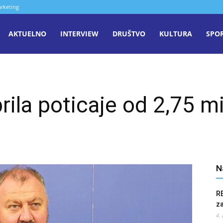
rketing
aša
AKTUELNO
INTERVIEW
DRUŠTVO
KULTURA
SPO
iječ
ila poticaje od 2,75 m
enica
N
R
z
4.