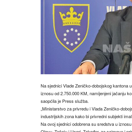
Na sjednici Vlade Zeničko-dobojskog kantona us
iznosu od 2.750.000 KM, namijenjeni jačanju ko
saopćila je Press služba.
„Ministarstvo za privredu i Vlada Zeničko-doboj
industrijskih zona kako bi privredni subjekti ima
Na ovoj sjednici odobrena su sredstva u iznosu
Olovu, Tešnju i Usori. Također, za sajmove i p