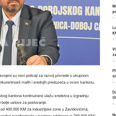
Mi
po
4.
L
K
4.
Vl
z
4.
Pl
vojeni su novi poticaji za razvoj privrede u ukupnom
sl
nkurentnosti malih i srednjih preduzeća u ovom kantonu,
4.
Do
skog kantona kontinuirano ulažu sredstva u izgradnju
O
li bolje uslove za poslovanje.
4.
 od 400.000 KM za industrijske zone u Zavidovićima,
rivredne manifestacije u kantonu odobreno je 760.000 KM”,
Na