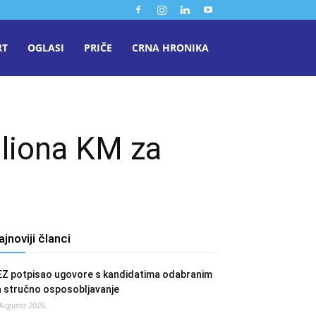
RT
OGLASI
PRIČE
CRNA HRONIKA
iliona KM za
ajnoviji članci
EZ potpisao ugovore s kandidatima odabranim
a stručno osposobljavanje
 Augusta 2026.