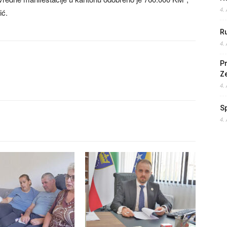
4.
ić.
Ru
4.
Pr
Z
4.
S
4.