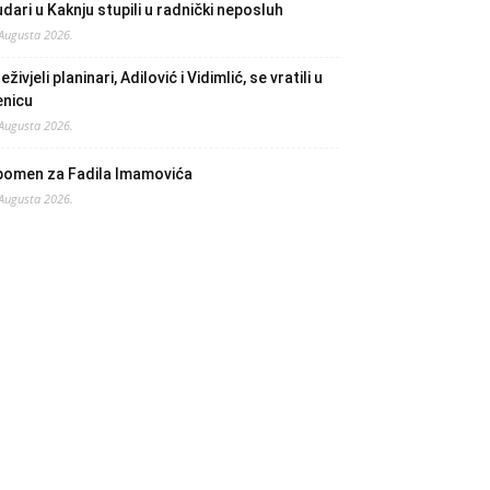
dari u Kaknju stupili u radnički neposluh
 Augusta 2026.
eživjeli planinari, Adilović i Vidimlić, se vratili u
enicu
 Augusta 2026.
pomen za Fadila Imamovića
 Augusta 2026.