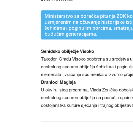
Ministarstvo za boračka pitanja ZDK k
usmjerenim na očuvanje historijske isti
šehidima i poginulim borcima, smatra
budućim generacijama.
Šehidsko obilježje Visoko
Također, Gradu Visoko odobrena su sredstva u 
centralnog spomen-obilježja šehidima i poginuli
elemenata i vraćanje spomenika u izvorno proje
Branioci Maglaja
U okviru istog programa, Vlada Zeničko-dobojsko
centralnog spomen-obilježja na području općine
dostojanstva kulture sjećanja i trajnog obilježav