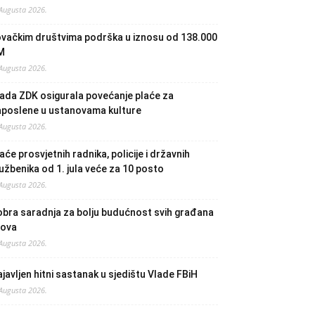
 Augusta 2026.
ovačkim društvima podrška u iznosu od 138.000
M
 Augusta 2026.
ada ZDK osigurala povećanje plaće za
aposlene u ustanovama kulture
 Augusta 2026.
aće prosvjetnih radnika, policije i državnih
užbenika od 1. jula veće za 10 posto
 Augusta 2026.
bra saradnja za bolju budućnost svih građana
lova
 Augusta 2026.
javljen hitni sastanak u sjedištu Vlade FBiH
 Augusta 2026.