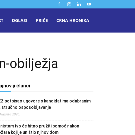
RT
OGLASI
PRIČE
CRNA HRONIKA
-obilježja
ajnoviji članci
EZ potpisao ugovore s kandidatima odabranim
a stručno osposobljavanje
 Augusta 2026.
nistarstvo će hitno pružiti pomoć nakon
žara koji je uništio njihov dom