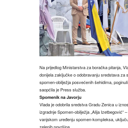
Na prijedlog Ministarstva za boračka pitanja, V
donijela zaključke o odobravanju sredstava za su
spomen-obilježja posvećenih šehidima, poginul
saopćila je Press služba.
Spomenik na Javorju
Vlada je odobrila sredstva Gradu Zenica u iznos
izgradnje Spomen-obilježja „Alija Izetbegović“ –
vanjskom uređenju spomen-kompleksa, uključujuć
zelenih površina.