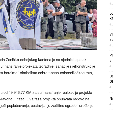
4.
L
K
4.
Vl
z
4.
Pl
lada Zeničko-dobojskog kantona je na sjednici u petak
sl
finansiranje projekata izgradnje, sanacije i rekonstrukcije
4.
im borcima i simbolima odbrambeno-oslobodilačkog rata,
Do
O
4.
u od 49.946,77 KM za sufinansiranje realizacije projekta
 Javorje, II faze. Ova faza projekta obuhvata radove na
Na
4.
i popločavanje, postavljanje zaštitne ograde i uređenje