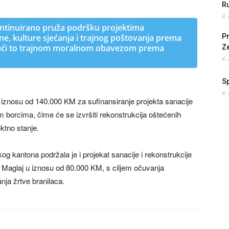
Ru
4.
ontinuirano pruža podršku projektima
ne, kulture sjećanja i trajnog poštovanja prema
Pr
jući to trajnom moralnom obavezom prema
Z
4.
S
4.
iznosu od 140.000 KM za sufinansiranje projekta sanacije
m borcima, čime će se izvršiti rekonstrukcija oštećenih
ktno stanje.
g kantona podržala je i projekat sanacije i rekonstrukcije
 Maglaj u iznosu od 80.000 KM, s ciljem očuvanja
anja žrtve branilaca.