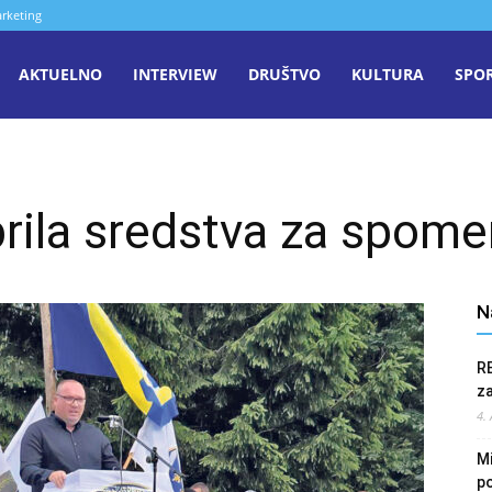
rketing
aša
AKTUELNO
INTERVIEW
DRUŠTVO
KULTURA
SPO
iječ
ila sredstva za spomen
enica
N
R
z
4.
Mi
po