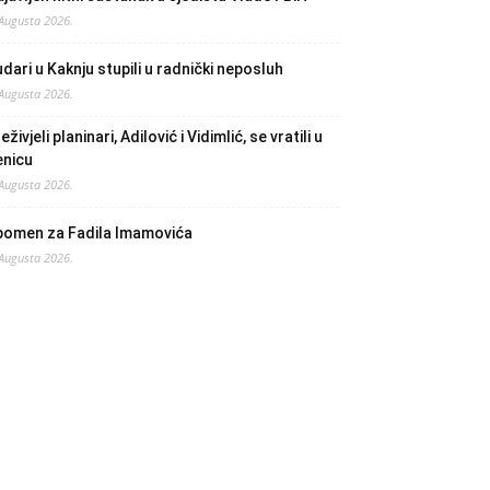
 Augusta 2026.
dari u Kaknju stupili u radnički neposluh
 Augusta 2026.
eživjeli planinari, Adilović i Vidimlić, se vratili u
enicu
 Augusta 2026.
pomen za Fadila Imamovića
 Augusta 2026.