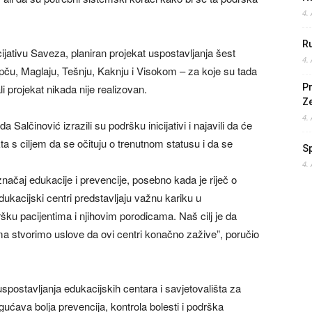
4.
Ru
icijativu Saveza, planiran projekat uspostavljanja šest
4.
epču, Maglaju, Tešnju, Kaknju i Visokom – za koje su tada
i projekat nikada nije realizovan.
Pr
Z
4.
a Salčinović izrazili su podršku inicijativi i najavili da će
a s ciljem da se očituju o trenutnom statusu i da se
S
4.
ačaj edukacije i prevencije, posebno kada je riječ o
ukacijski centri predstavljaju važnu kariku u
ku pacijentima i njihovim porodicama. Naš cilj je da
stvorimo uslove da ovi centri konačno zažive”, poručio
spostavljanja edukacijskih centara i savjetovališta za
ćava bolja prevencija, kontrola bolesti i podrška