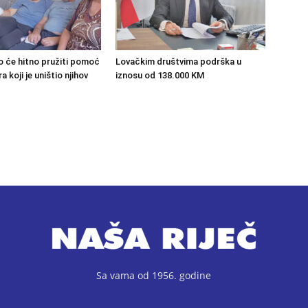
o će hitno pružiti pomoć
Lovačkim društvima podrška u
 koji je uništio njihov
iznosu od 138.000 KM
Sa vama od 1956. godine