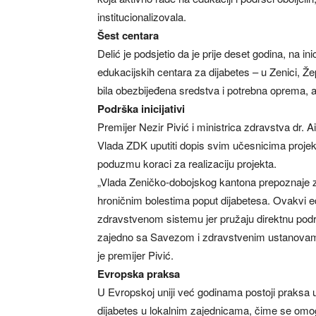
institucionalizovala.
Šest centara
Delić je podsjetio da je prije deset godina, na in
edukacijskih centara za dijabetes – u Zenici, Ž
bila obezbijeđena sredstva i potrebna oprema, al
Podrška inicijativi
Premijer Nezir Pivić i ministrica zdravstva dr. Aid
Vlada ZDK uputiti dopis svim učesnicima projekt
poduzmu koraci za realizaciju projekta.
„Vlada Zeničko-dobojskog kantona prepoznaje zn
hroničnim bolestima poput dijabetesa. Ovakvi ed
zdravstvenom sistemu jer pružaju direktnu podrš
zajedno sa Savezom i zdravstvenim ustanovama 
je premijer Pivić.
Evropska praksa
U Evropskoj uniji već godinama postoji praksa u
dijabetes u lokalnim zajednicama, čime se omogu