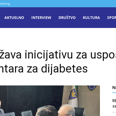
rketing
aša
AKTUELNO
INTERVIEW
DRUŠTVO
KULTURA
SPO
iječ
ava inicijativu za uspo
enica
ntara za dijabetes
N
R
z
4.