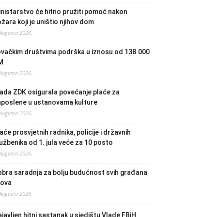
nistarstvo će hitno pružiti pomoć nakon
žara koji je uništio njihov dom
 Augusta 2026.
ovačkim društvima podrška u iznosu od 138.000
M
 Augusta 2026.
ada ZDK osigurala povećanje plaće za
aposlene u ustanovama kulture
 Augusta 2026.
aće prosvjetnih radnika, policije i državnih
užbenika od 1. jula veće za 10 posto
 Augusta 2026.
bra saradnja za bolju budućnost svih građana
lova
 Augusta 2026.
javljen hitni sastanak u sjedištu Vlade FBiH