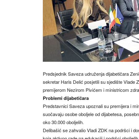
Predsjednik Saveza udruženja dijabetičara Zeni
sekretar Haris Delić posjetili su sjedište Vlade
premijerom Nezirom Pivićem i ministricom zdrav
Problemi dijabetičara
Predstavnici Saveza upoznali su premijera i mi
suočavaju osobe oboljele od dijabetesa, posebn
oko 30.000 oboljelih.
Delibašić se zahvalio Vladi ZDK na podršci i do
koja aktivno rade na edukaciji i podršci oboljeli