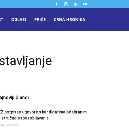
RT
OGLASI
PRIČE
CRNA HRONIKA
stavljanje
ajnoviji članci
EZ potpisao ugovore s kandidatima odabranim
a stručno osposobljavanje
 Augusta 2026.