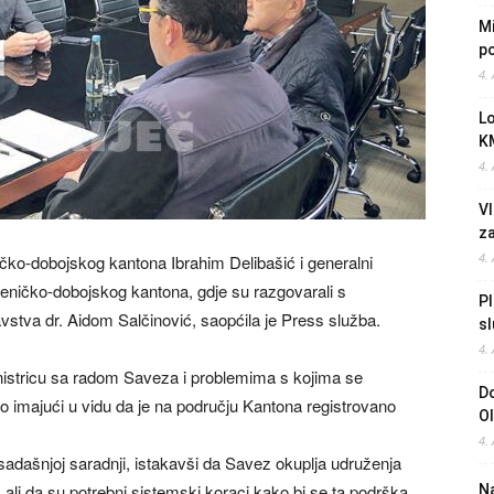
Mi
po
4.
L
K
4.
Vl
z
4.
čko-dobojskog kantona Ibrahim Delibašić i generalni
 Zeničko-dobojskog kantona, gdje su razgovarali s
Pl
stva dr. Aidom Salčinović, saopćila je Press služba.
sl
4.
nistricu sa radom Saveza i problemima s kojima se
Do
o imajući u vidu da je na području Kantona registrovano
O
4.
sadašnjoj saradnji, istakavši da Savez okuplja udruženja
h, ali da su potrebni sistemski koraci kako bi se ta podrška
Na