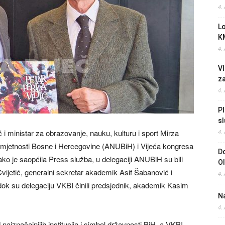
4.
L
K
4.
Vl
z
4.
Pl
sl
i ministar za obrazovanje, nauku, kulturu i sport Mirza
4.
 umjetnosti Bosne i Hercegovine (ANUBiH) i Vijeća kongresa
Do
ako je saopćila Press služba, u delegaciji ANUBiH su bili
O
vijetić, generalni sekretar akademik Asif Šabanović i
4.
ok su delegaciju VKBI činili predsjednik, akademik Kasim
Na
4.
najznačajnijih institucija i simbol državnosti BiH, a VKBI