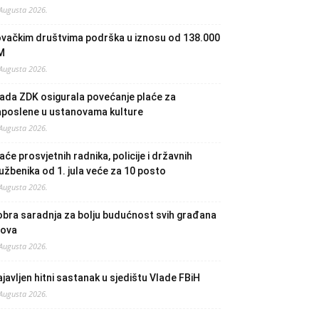
 Augusta 2026.
ovačkim društvima podrška u iznosu od 138.000
M
 Augusta 2026.
ada ZDK osigurala povećanje plaće za
aposlene u ustanovama kulture
 Augusta 2026.
aće prosvjetnih radnika, policije i državnih
užbenika od 1. jula veće za 10 posto
 Augusta 2026.
bra saradnja za bolju budućnost svih građana
lova
 Augusta 2026.
javljen hitni sastanak u sjedištu Vlade FBiH
 Augusta 2026.