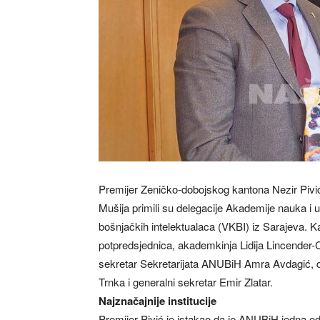
Premijer Zeničko-dobojskog kantona Nezir Pivić 
Mušija primili su delegacije Akademije nauka i
bošnjačkih intelektualaca (VKBI) iz Sarajeva. K
potpredsjednica, akademkinja Lidija Lincender-C
sekretar Sekretarijata ANUBiH Amra Avdagić, d
Trnka i generalni sekretar Emir Zlatar.
Najznačajnije institucije
Premijer Pivić je istakao da je ANUBiH jedna od 