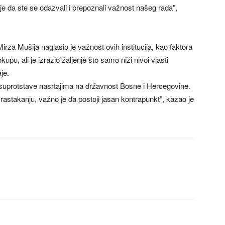
e da ste se odazvali i prepoznali važnost našeg rada”,
irza Mušija naglasio je važnost ovih institucija, kao faktora
upu, ali je izrazio žaljenje što samo niži nivoi vlasti
je.
suprotstave nasrtajima na državnost Bosne i Hercegovine.
takanju, važno je da postoji jasan kontrapunkt”, kazao je