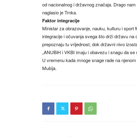
od nacionalnog i državnog značaja. Drago nam j
naglasio je Trnka.
Faktor integracije
Ministar za obrazovanje, nauku, kulturu i sport M
integracije i očuvanja svega što drži državu na ok
prepoznaju tu vrijednost, dok državni nivo izosta
„ANUBiH i VKBI imaju i obavezu i snagu da se 
U vremenu kada mnoge snage rade na njenom ras
Mušija.