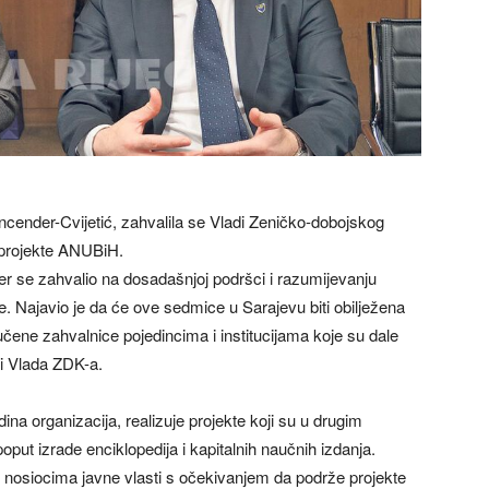
cender-Cvijetić, zahvalila se Vladi Zeničko-dobojskog
 projekte ANUBiH.
er se zahvalio na dosadašnjoj podršci i razumijevanju
je. Najavio je da će ove sedmice u Sarajevu biti obilježena
učene zahvalnice pojedincima i institucijama koje su dale
 i Vlada ZDK-a.
ina organizacija, realizuje projekte koji su u drugim
oput izrade enciklopedija i kapitalnih naučnih izdanja.
 nosiocima javne vlasti s očekivanjem da podrže projekte