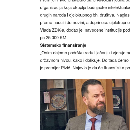
organizacija koja okuplja bošnjačke intelektual
drugih naroda i cjelokupnog bh. društva. Naglasi
prema nauci i domovini, a doprinose cjelokupn
Vlada ZDK-a, dodao je, navedene institucije podr
po 25.000 KM.
Sistemsko finansiranje
„Ovim dajemo podršku radu i jačanju i vjerujemo
državnom nivou, kako i dolikuje. Do tada ćemo 
je premijer Pivić. Najavio je da će finansijska 