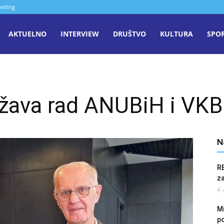
keting
aša
AKTUELNO
INTERVIEW
DRUŠTVO
KULTURA
SPO
iječ
žava rad ANUBiH i VKB
enica
N
R
z
4.
Mi
po