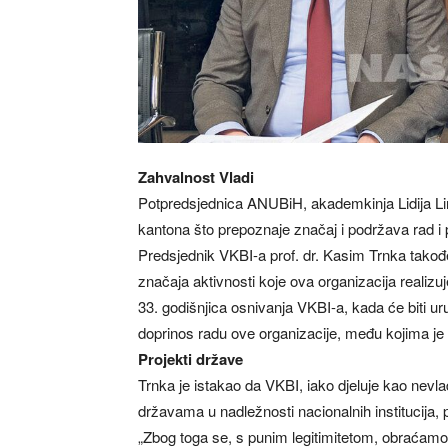
Zahvalnost Vladi
Potpredsjednica ANUBiH, akademkinja Lidija Lin
kantona što prepoznaje značaj i podržava rad i
Predsjednik VKBI-a prof. dr. Kasim Trnka takođ
značaja aktivnosti koje ova organizacija realizu
33. godišnjica osnivanja VKBI-a, kada će biti ur
doprinos radu ove organizacije, među kojima je
Projekti države
Trnka je istakao da VKBI, iako djeluje kao nevlad
državama u nadležnosti nacionalnih institucija, p
„Zbog toga se, s punim legitimitetom, obraćamo