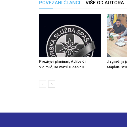
POVEZANI ČLANCI
VIŠE OD AUTORA
Preživjeli planinari, Adilović i
„Izgradnja j
Vidimlić, se vratili u Zenicu
Majdan-Stu