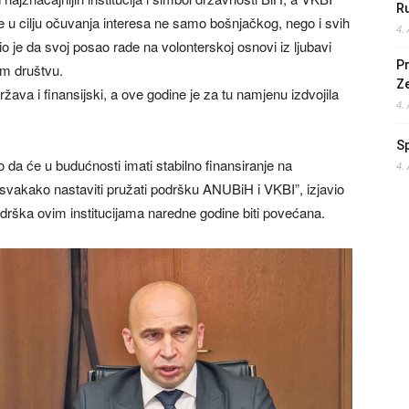
Ru
ce u cilju očuvanja interesa ne samo bošnjačkog, nego i svih
4.
o je da svoj posao rade na volonterskoj osnovi iz ljubavi
Pr
om društvu.
Z
žava i finansijski, a ove godine je za tu namjenu izdvojila
4.
S
 da će u budućnosti imati stabilno finansiranje na
4.
svakako nastaviti pružati podršku ANUBiH i VKBI”, izjavio
podrška ovim institucijama naredne godine biti povećana.