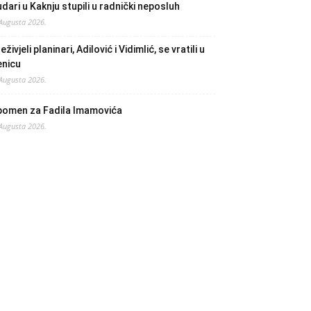
dari u Kaknju stupili u radnički neposluh
 Augusta 2026.
eživjeli planinari, Adilović i Vidimlić, se vratili u
enicu
 Augusta 2026.
pomen za Fadila Imamovića
 Augusta 2026.