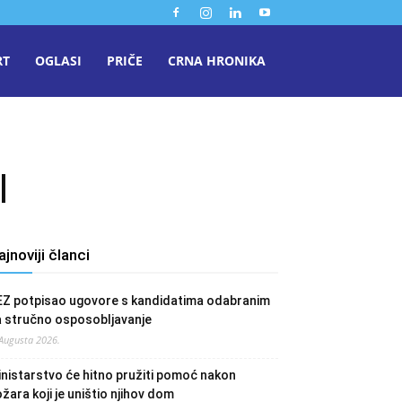
RT
OGLASI
PRIČE
CRNA HRONIKA
I
ajnoviji članci
EZ potpisao ugovore s kandidatima odabranim
a stručno osposobljavanje
 Augusta 2026.
nistarstvo će hitno pružiti pomoć nakon
žara koji je uništio njihov dom