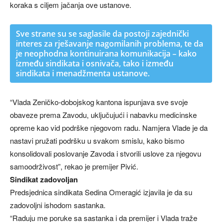
koraka s ciljem jačanja ove ustanove.
Sve strane su se saglasile da postoji zajednički
interes za rješavanje nagomilanih problema, te da
je neophodna kontinuirana komunikacija – kako
između sindikata i osnivača, tako i između
sindikata i menadžmenta ustanove.
“Vlada Zeničko-dobojskog kantona ispunjava sve svoje
obaveze prema Zavodu, uključujući i nabavku medicinske
opreme kao vid podrške njegovom radu. Namjera Vlade je da
nastavi pružati podršku u svakom smislu, kako bismo
konsolidovali poslovanje Zavoda i stvorili uslove za njegovu
samoodrživost”, rekao je premijer Pivić.
Sindikat zadovoljan
Predsjednica sindikata Sedina Omeragić izjavila je da su
zadovoljni ishodom sastanka.
“Raduju me poruke sa sastanka i da premijer i Vlada traže