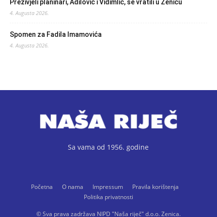
Preživjeli planinari, Adilović i Vidimlić, se vratili u Zenicu
4. Augusta 2026.
Spomen za Fadila Imamovića
4. Augusta 2026.
Sa vama od 1956. godine
Početna
O nama
Impressum
Pravila korištenja
Politika privatnosti
© Sva prava zadržava NIPD "Naša riječ" d.o.o. Zenica.