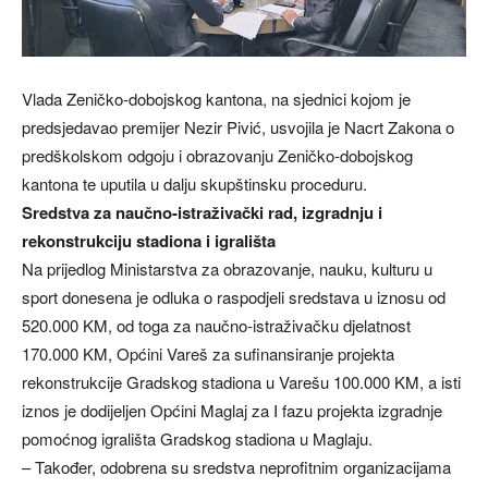
Vlada Zeničko-dobojskog kantona, na sjednici kojom je
predsjedavao premijer Nezir Pivić, usvojila je Nacrt Zakona o
predškolskom odgoju i obrazovanju Zeničko-dobojskog
kantona te uputila u dalju skupštinsku proceduru.
Sredstva za naučno-istraživački rad, izgradnju i
rekonstrukciju stadiona i igrališta
Na prijedlog Ministarstva za obrazovanje, nauku, kulturu u
sport donesena je odluka o raspodjeli sredstava u iznosu od
520.000 KM, od toga za naučno-istraživačku djelatnost
170.000 KM, Općini Vareš za sufinansiranje projekta
rekonstrukcije Gradskog stadiona u Varešu 100.000 KM, a isti
iznos je dodijeljen Općini Maglaj za I fazu projekta izgradnje
pomoćnog igrališta Gradskog stadiona u Maglaju.
– Također, odobrena su sredstva neprofitnim organizacijama