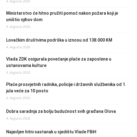
4. Augusta 2026.
Ministarstvo će hitno pružiti pomoć nakon požara koji je
uništio njihov dom
4. Augusta 2026.
Lovačkim društvima podrška u iznosu od 138.000 KM
4. Augusta 2026.
Vlada ZDK osigurala povećanje plaće za zaposlene u
ustanovama kulture
4. Augusta 2026.
Plaće prosvjetnih radnika, policije i državnih službenika od 1.
jula veće za 10 posto
4. Augusta 2026.
Dobra saradnja za bolju budućnost svih građana Olova
4. Augusta 2026.
Najavljen hitni sastanak u sjedištu Vlade FBiH