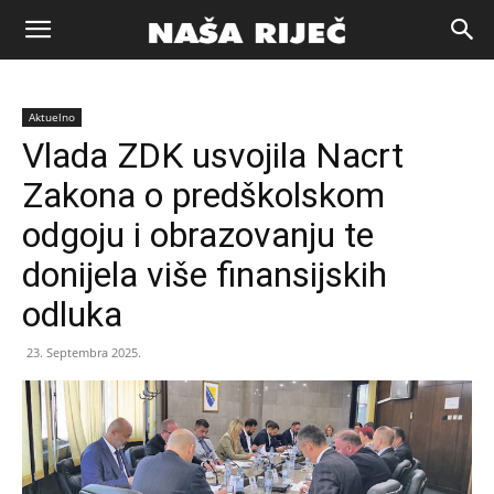
Naša
Aktuelno
riječ
Vlada ZDK usvojila Nacrt
Zakona o predškolskom
Zenica
odgoju i obrazovanju te
donijela više finansijskih
odluka
23. Septembra 2025.