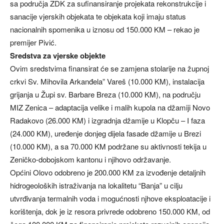
sa područja ZDK za sufinansiranje projekata rekonstrukcije i
sanacije vjerskih objekata te objekata koji imaju status
nacionalnih spomenika u iznosu od 150.000 KM – rekao je
premijer Pivić.
Sredstva za vjerske objekte
Ovim sredstvima finansirat će se zamjena stolarije na župnoj
crkvi Sv. Mihovila Arkanđela” Vareš (10.000 KM), instalacija
grijanja u Župi sv. Barbare Breza (10.000 KM), na području
MIZ Zenica – adaptacija velike i malih kupola na džamiji Novo
Radakovo (26.000 KM) i izgradnja džamije u Klopču – I faza
(24.000 KM), uređenje donjeg dijela fasade džamije u Brezi
(10.000 KM), a sa 70.000 KM podržane su aktivnosti tekija u
Zeničko-dobojskom kantonu i njihovo održavanje.
Općini Olovo odobreno je 200.000 KM za izvođenje detaljnih
hidrogeoloških istraživanja na lokalitetu “Banja” u cilju
utvrđivanja termalnih voda i mogućnosti njhove eksploatacije i
korištenja, dok je iz resora privrede odobreno 150.000 KM, od