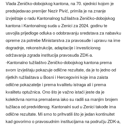
Vlada Zeničko-dobojskog kantona, na 70. sjednici kojom je
predsjedavao premijer Nezir Pivić, primila je na znanje
izvještaje o radu Kantonalnog tužilaštva Zeničko-dobojskog
kantona i Kantonalnog suda u Zenici za 2024. godinu te
usvojila prijedloge odluka o odobravanju sredstava za nabavku
opreme za potrebe Ministarstva za pravosuđe i upravu na ime
dogradnje, rekonstrukcije, adaptacije i investicionog
održavanja zgrada institucija pravosuđa ZDK-a.
-Kantonalno tužilaštvo Zeničko-dobojskog kantona prema
svom izvještaju pokazuje odlične rezultate, da je to jedno od
rijetkih ružilaštava u Bosni i Hercegovini koje ima zaista
odlične pokazatelje i prema kvalitetu istraga ali i prema
kvalitetu optužnica. Ono što je važno istaći jeste da je
kolektivna norma premašena iako su radili sa manjim brojem
tužilaca od predviđenog. Kantonalni sud u Zenici takođe ima
odlične rezultate. Mi smo to prihvatili što je jedan kontinuitet
kad govorimo o pravosudnim institucijama na području ZDK-a,