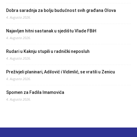
Dobra saradnja za bolju budućnost svih građana Olova
4. Augusta 2026.
Najavljen hitni sastanak u sjedištu Vlade FBiH
4. Augusta 2026.
Rudari u Kaknju stupili u radnički neposluh
4. Augusta 2026.
Preživjeli planinari, Adilović i Vidimlić, se vratili u Zenicu
4. Augusta 2026.
Spomen za Fadila Imamovića
4. Augusta 2026.