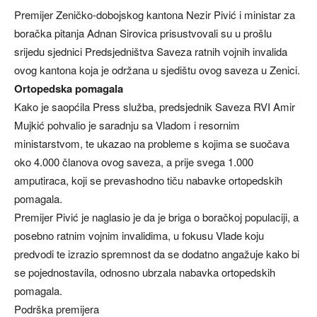
Premijer Zeničko-dobojskog kantona Nezir Pivić i ministar za
boračka pitanja Adnan Sirovica prisustvovali su u prošlu
srijedu sjednici Predsjedništva Saveza ratnih vojnih invalida
ovog kantona koja je održana u sjedištu ovog saveza u Zenici.
Ortopedska pomagala
Kako je saopćila Press služba, predsjednik Saveza RVI Amir
Mujkić pohvalio je saradnju sa Vladom i resornim
ministarstvom, te ukazao na probleme s kojima se suočava
oko 4.000 članova ovog saveza, a prije svega 1.000
amputiraca, koji se prevashodno tiču nabavke ortopedskih
pomagala.
Premijer Pivić je naglasio je da je briga o boračkoj populaciji, a
posebno ratnim vojnim invalidima, u fokusu Vlade koju
predvodi te izrazio spremnost da se dodatno angažuje kako bi
se pojednostavila, odnosno ubrzala nabavka ortopedskih
pomagala.
Podrška premijera