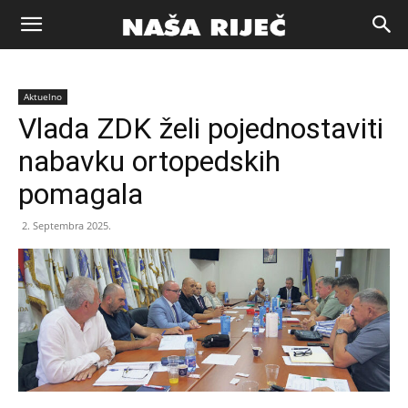
Naša
Aktuelno
riječ
Vlada ZDK želi pojednostaviti
nabavku ortopedskih
Zenica
pomagala
2. Septembra 2025.