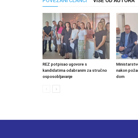
POVEZANI ČLANCI
VIŠE OD AUTORA
REZ potpisao ugovore s
Ministarstv
kandidatima odabranim za stručno
nakon požara
osposobljavanje
dom