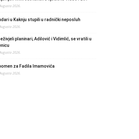
 Augusta 2026.
dari u Kaknju stupili u radnički neposluh
 Augusta 2026.
eživjeli planinari, Adilović i Vidimlić, se vratili u
enicu
 Augusta 2026.
pomen za Fadila Imamovića
 Augusta 2026.