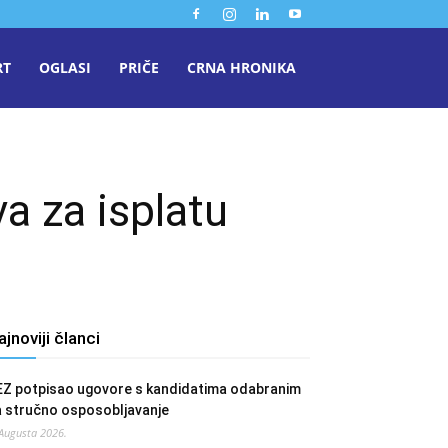
RT
OGLASI
PRIČE
CRNA HRONIKA
a za isplatu
ajnoviji članci
EZ potpisao ugovore s kandidatima odabranim
a stručno osposobljavanje
 Augusta 2026.