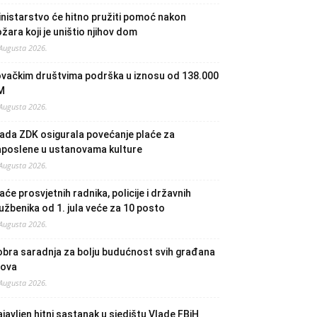
nistarstvo će hitno pružiti pomoć nakon
žara koji je uništio njihov dom
 Augusta 2026.
ovačkim društvima podrška u iznosu od 138.000
M
 Augusta 2026.
ada ZDK osigurala povećanje plaće za
aposlene u ustanovama kulture
 Augusta 2026.
aće prosvjetnih radnika, policije i državnih
užbenika od 1. jula veće za 10 posto
 Augusta 2026.
bra saradnja za bolju budućnost svih građana
lova
 Augusta 2026.
javljen hitni sastanak u sjedištu Vlade FBiH