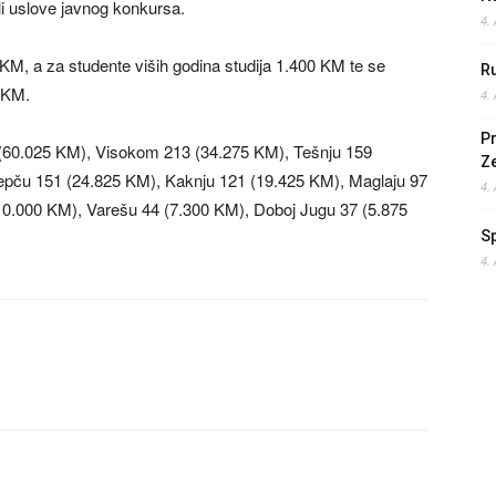
ali uslove javnog konkursa.
4.
 KM, a za studente viših godina studija 1.400 KM te se
Ru
 KM.
4.
Pr
71 (60.025 KM), Visokom 213 (34.275 KM), Tešnju 159
Z
epču 151 (24.825 KM), Kaknju 121 (19.425 KM), Maglaju 97
4.
10.000 KM), Varešu 44 (7.300 KM), Doboj Jugu 37 (5.875
S
4.