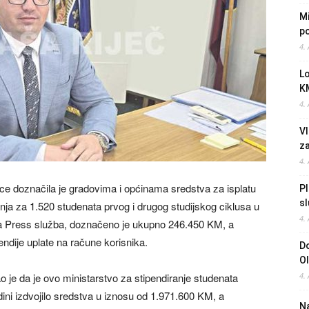
Mi
po
4.
L
K
4.
Vl
z
4.
e doznačila je gradovima i općinama sredstva za isplatu
Pl
sl
anja za 1.520 studenata prvog i drugog studijskog ciklusa u
4.
la Press služba, doznačeno je ukupno 246.450 KM, a
ndije uplate na račune korisnika.
Do
O
o je da je ovo ministarstvo za stipendiranje studenata
4.
dini izdvojilo sredstva u iznosu od 1.971.600 KM, a
Na