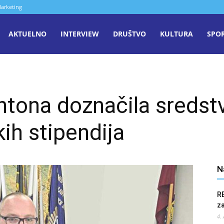
arketing
aša
AKTUELNO
INTERVIEW
DRUŠTVO
KULTURA
SPO
iječ
tona doznačila sredstv
enica
ih stipendija
N
R
z
4.