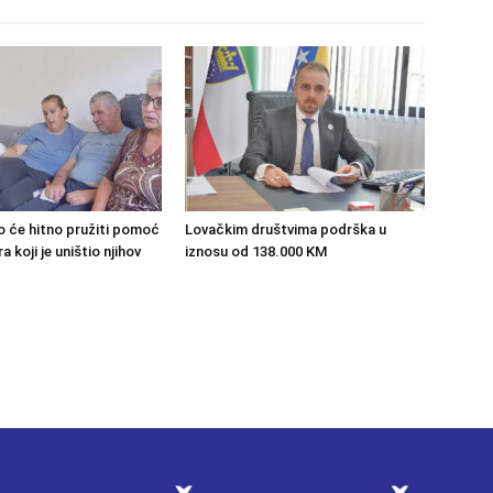
o će hitno pružiti pomoć
Lovačkim društvima podrška u
 koji je uništio njihov
iznosu od 138.000 KM