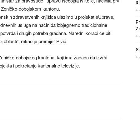
inistar za pravosuđe i upravu Nebojša Nikolić, načinila prvi
Ru
e u Zeničko-dobojskom kantonu.
4.
ronskih zdravstvenih knjižica ulazimo u projekat eUprave,
Pr
dnevnih usluga na način da izbjegnemo tradicionalne
Z
potvrda i drugih potreba građana. Naredni koraci će biti
4.
j oblasti”, rekao je premijer Pivić.
S
e Zeničko-dobojskog kantona, koji ima zadaću da izvrši
4.
ekta i pokretanje kantonalne televizije.