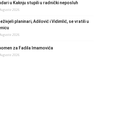
dari u Kaknju stupili u radnički neposluh
 Augusta 2026.
eživjeli planinari, Adilović i Vidimlić, se vratili u
enicu
 Augusta 2026.
pomen za Fadila Imamovića
 Augusta 2026.