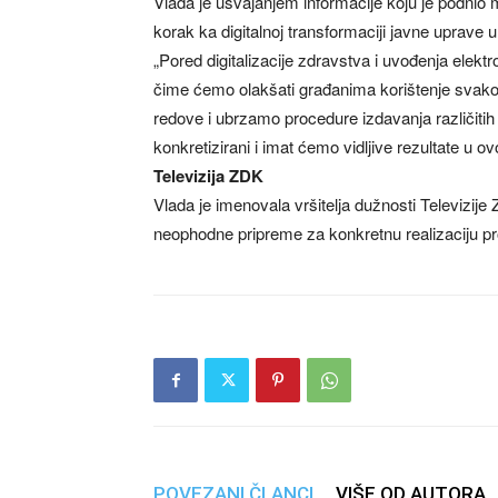
Vlada je usvajanjem informacije koju je podnio m
korak ka digitalnoj transformaciji javne uprav
„Pored digitalizacije zdravstva i uvođenja elekt
čime ćemo olakšati građanima korištenje svako
redove i ubrzamo procedure izdavanja različitih 
konkretizirani i imat ćemo vidljive rezultate u ovo
Televizija ZDK
Vlada je imenovala vršitelja dužnosti Televizij
neophodne pripreme za konkretnu realizaciju proj
POVEZANI ČLANCI
VIŠE OD AUTORA