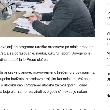
4.
L
K
4.
Vl
z
4.
usvajanjima programa utroška sredstava po ministarstvima,
rstva za obrazovanje, nauku, kulturu i sport. Usvojeno je i
Pl
dinu, saopćila je Press služba.
sl
4.
 finansijske planove, pravovremeno krećemo s usvajanjima
Do
stupnim budžetska sredstva krajnjim korisnicima. Važno je
O
je o utrošku kao i programe utroška za ovu godinu, čime
4.
 koje planiramo realizirati ove godine”, rekao je nakon
Na
4.