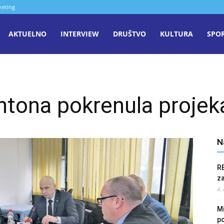
keting
aša
AKTUELNO
INTERVIEW
DRUŠTVO
KULTURA
SPO
iječ
ntona pokrenula projek
enica
N
R
z
4.
Mi
po