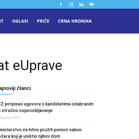
RT
OGLASI
PRIČE
CRNA HRONIKA
at eUprave
ajnoviji članci
EZ potpisao ugovore s kandidatima odabranim
a stručno osposobljavanje
 Augusta 2026.
nistarstvo će hitno pružiti pomoć nakon
žara koji je uništio njihov dom