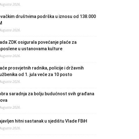
 Augusta 2026.
ovačkim društvima podrška u iznosu od 138.000
M
 Augusta 2026.
ada ZDK osigurala povećanje plaće za
aposlene u ustanovama kulture
 Augusta 2026.
aće prosvjetnih radnika, policije i državnih
užbenika od 1. jula veće za 10 posto
 Augusta 2026.
bra saradnja za bolju budućnost svih građana
lova
 Augusta 2026.
javljen hitni sastanak u sjedištu Vlade FBiH
 Augusta 2026.