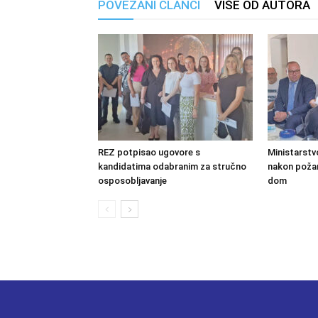
POVEZANI ČLANCI
VIŠE OD AUTORA
REZ potpisao ugovore s
Ministarstv
kandidatima odabranim za stručno
nakon požara
osposobljavanje
dom