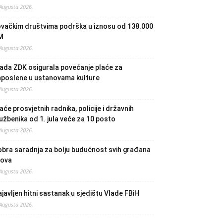
 Augusta 2026.
ovačkim društvima podrška u iznosu od 138.000
M
 Augusta 2026.
ada ZDK osigurala povećanje plaće za
aposlene u ustanovama kulture
 Augusta 2026.
aće prosvjetnih radnika, policije i državnih
užbenika od 1. jula veće za 10 posto
 Augusta 2026.
bra saradnja za bolju budućnost svih građana
lova
 Augusta 2026.
javljen hitni sastanak u sjedištu Vlade FBiH
 Augusta 2026.