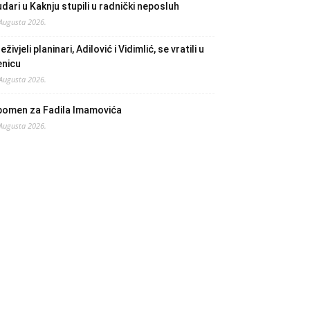
dari u Kaknju stupili u radnički neposluh
 Augusta 2026.
eživjeli planinari, Adilović i Vidimlić, se vratili u
enicu
 Augusta 2026.
pomen za Fadila Imamovića
 Augusta 2026.