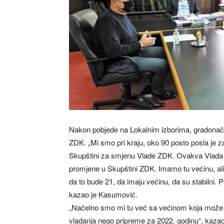
Nakon pobjede na Lokalnim izborima, gradonač
ZDK. „Mi smo pri kraju, oko 90 posto posla je 
Skupštini za smjenu Vlade ZDK. Ovakva Vlada j
promjene u Skupštini ZDK. Imamo tu većinu, al
da to bude 21, da imaju većinu, da su stabiln
kazao je Kasumović.
„Načelno smo mi tu već sa većinom koja može vla
vladanja nego pripreme za 2022. godinu“, kaz