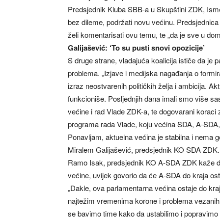
Predsjednik Kluba SBB-a u Skupštini ZDK, Ismet S
bez dileme, podržati novu većinu. Predsjednic
želi komentarisati ovu temu, te „da je sve u dome
Galijašević: ‘To su pusti snovi opozicije’
S druge strane, vladajuća koalicija ističe da je
problema. „Izjave i medijska nagađanja o formir
izraz neostvarenih političkih želja i ambicija. A
funkcioniše. Posljednjih dana imali smo više sa
većine i rad Vlade ZDK-a, te dogovarani koraci 
programa rada Vlade, koju većina SDA, A-SDA,
Ponavljam, aktuelna većina je stabilna i nema g
Miralem Galijašević, predsjednik KO SDA ZDK.
Ramo Isak, predsjednik KO A-SDA ZDK kaže da 
većine, uvijek govorio da će A-SDA do kraja osta
„Dakle, ova parlamentarna većina ostaje do kraj
najtežim vremenima korone i problema vezanih 
se bavimo time kako da ustabilimo i popravimo 