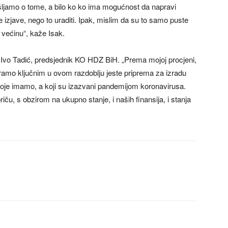
ljamo o tome, a bilo ko ko ima mogućnost da napravi
 izjave, nego to uraditi. Ipak, mislim da su to samo puste
 većinu“, kaže Isak.
li i Ivo Tadić, predsjednik KO HDZ BiH. „Prema mojoj procjeni,
ramo ključnim u ovom razdoblju jeste priprema za izradu
koje imamo, a koji su izazvani pandemijom koronavirusa.
riču, s obzirom na ukupno stanje, i naših finansija, i stanja