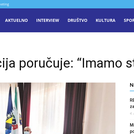
keting
aša
AKTUELNO
INTERVIEW
DRUŠTVO
KULTURA
SPO
iječ
cija poručuje: “Imamo s
enica
N
R
z
4.
Mi
po