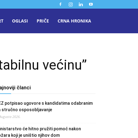
RT
OGLASI
PRIČE
CRNA HRONIKA
tabilnu većinu”
ajnoviji članci
EZ potpisao ugovore s kandidatima odabranim
a stručno osposobljavanje
 Augusta 2026.
nistarstvo će hitno pružiti pomoć nakon
žara koji je uništio njihov dom