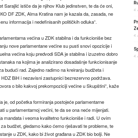
Ru
arajlić ističe da je njihov Klub jedinstven, te da će oni,
4.
a KO DF ZDK, Alma Kratina nam je kazala da, zasada, ne
nu informacija i nedefinisanih političkih odluka“.
Pr
Z
4.
 parlamentarna većina u ZDK stabilna i da funkcioniše bez
anju nove parlamentane većine su pusti snovi opozicije i
S
ktuelna većina koju predvodi SDA je stabilna i izuzetno dobro
4.
stanaka na kojima je analizirano dosadašnje funkcionisanje
za budući rad. Zajedno radimo na kreiranju budžeta i
 HDZ BiH i nezavisni zastupnici bezrezervno podržava.
ovora o bilo kakvoj prekompoziciji većine u Skupštini“, kaže
je, od početka formiranja postojeće parlamentarne
ti u parlamentarnoj većini, te da se ona neće mijenjati.
a mandata i veoma kvalitetno funkcioniše i radi. U ovim
za budžet, gledamo kako ćemo rješavati te probleme, te
stanje u ZDK, kako bi život građana u ZDK bio bolji. Ne