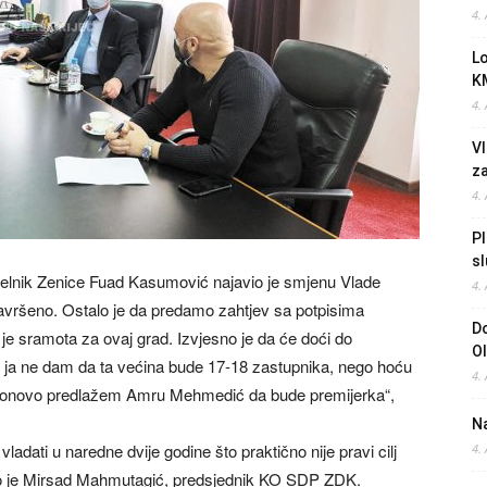
4.
L
K
4.
Vl
z
4.
Pl
sl
elnik Zenice Fuad Kasumović najavio je smjenu Vlade
4.
završeno. Ostalo je da predamo zahtjev sa potpisima
Do
e sramota za ovaj grad. Izvjesno je da će doći do
O
i ja ne dam da ta većina bude 17-18 zastupnika, nego hoću
4.
i. Ponovo predlažem Amru Mehmedić da bude premijerka“,
Na
dati u naredne dvije godine što praktično nije pravi cilj
4.
ao je Mirsad Mahmutagić, predsjednik KO SDP ZDK.