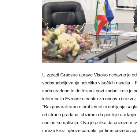
U zgradi Gradske uprave Visoko nedavno je odr
vodosnabdijevanja nekoliko visočkih naselja – Po
sada urađeno te definisani novi zadaci koje je
informaciju Evropske banke za obnovu i razvoj o
“Razgovarali smo o problematici dobijanja sagl
od strane građana, obzirom da postoje oni kojim
načine komplikuju. Ovo je prilika da pozovem 
mreže kroz njihove parcele, jer time povećavaju 