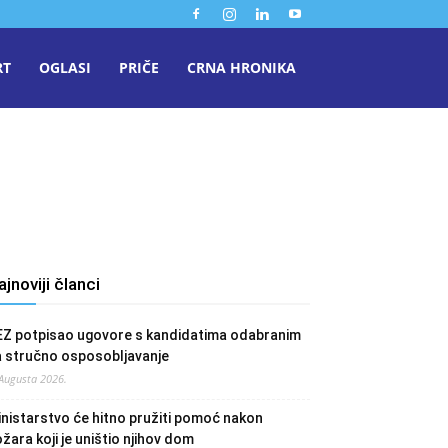
RT
OGLASI
PRIČE
CRNA HRONIKA
ajnoviji članci
EZ potpisao ugovore s kandidatima odabranim
a stručno osposobljavanje
 Augusta 2026.
nistarstvo će hitno pružiti pomoć nakon
žara koji je uništio njihov dom