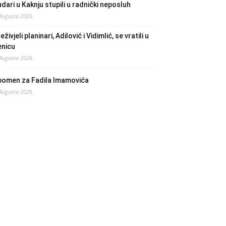
dari u Kaknju stupili u radnički neposluh
 Augusta 2026.
eživjeli planinari, Adilović i Vidimlić, se vratili u
enicu
 Augusta 2026.
pomen za Fadila Imamovića
 Augusta 2026.