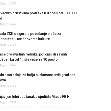
 Augusta 2026.
ovačkim društvima podrška u iznosu od 138.000
M
 Augusta 2026.
ada ZDK osigurala povećanje plaće za
aposlene u ustanovama kulture
 Augusta 2026.
aće prosvjetnih radnika, policije i državnih
užbenika od 1. jula veće za 10 posto
 Augusta 2026.
bra saradnja za bolju budućnost svih građana
lova
 Augusta 2026.
javljen hitni sastanak u sjedištu Vlade FBiH
 Augusta 2026.