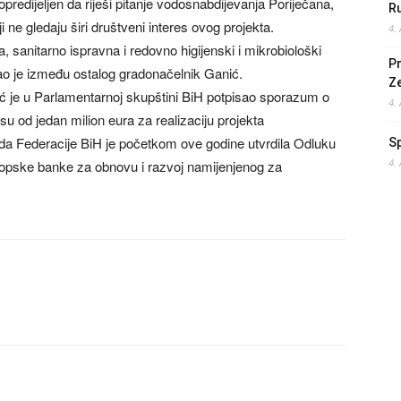
redijeljen da riješi pitanje vodosnabdijevanja Poriječana,
Ru
i ne gledaju širi društveni interes ovog projekta.
4.
, sanitarno ispravna i redovno higijenski i mikrobiološki
Pr
ao je između ostalog gradonačelnik Ganić.
Z
ć je u Parlamentarnoj skupštini BiH potpisao sporazum o
4.
 od jedan milion eura za realizaciju projekta
ada Federacije BiH je početkom ove godine utvrdila Odluku
S
4.
ropske banke za obnovu i razvoj namijenjenog za