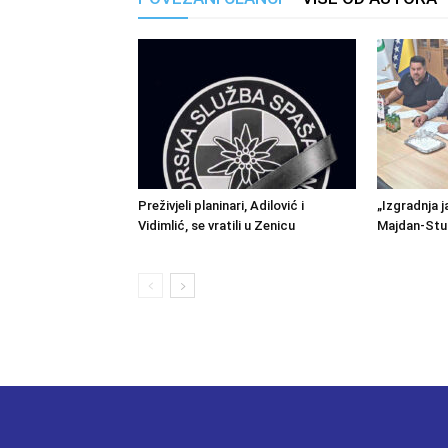
Preživjeli planinari, Adilović i
„Izgradnja j
Vidimlić, se vratili u Zenicu
Majdan-Stu