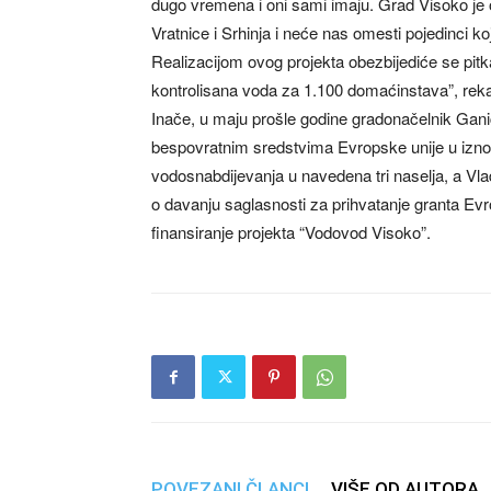
dugo vremena i oni sami imaju. Grad Visoko je op
Vratnice i Srhinja i neće nas omesti pojedinci koj
Realizacijom ovog projekta obezbijediće se pitka
kontrolisana voda za 1.100 domaćinstava”, rek
Inače, u maju prošle godine gradonačelnik Gani
bespovratnim sredstvima Evropske unije u iznosu
vodosnabdijevanja u navedena tri naselja, a Vl
o davanju saglasnosti za prihvatanje granta Ev
finansiranje projekta “Vodovod Visoko”.
POVEZANI ČLANCI
VIŠE OD AUTORA