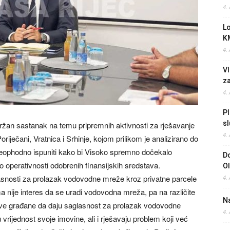
4.
L
K
4.
Vl
z
4.
Pl
sl
žan sastanak na temu pripremnih aktivnosti za rješavanje
4.
riječani, Vratnica i Srhinje, kojom prilikom je analizirano do
 neophodno ispuniti kako bi Visoko spremno dočekalo
Do
 operativnosti odobrenih finansijskih sredstava.
O
asnosti za prolazak vodovodne mreže kroz privatne parcele
4.
a nije interes da se uradi vodovodna mreža, pa na različite
Na
sve građane da daju saglasnost za prolazak vodovodne
4.
vrijednost svoje imovine, ali i rješavaju problem koji već