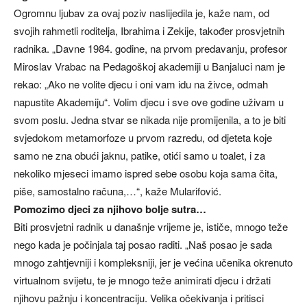
Ogromnu ljubav za ovaj poziv naslijedila je, kaže nam, od
svojih rahmetli roditelja, Ibrahima i Zekije, također prosvjetnih
radnika. „Davne 1984. godine, na prvom predavanju, profesor
Miroslav Vrabac na Pedagoškoj akademiji u Banjaluci nam je
rekao: „Ako ne volite djecu i oni vam idu na živce, odmah
napustite Akademiju“. Volim djecu i sve ove godine uživam u
svom poslu. Jedna stvar se nikada nije promijenila, a to je biti
svjedokom metamorfoze u prvom razredu, od djeteta koje
samo ne zna obući jaknu, patike, otići samo u toalet, i za
nekoliko mjeseci imamo ispred sebe osobu koja sama čita,
piše, samostalno računa,…“, kaže Mularifović.
Pomozimo djeci za njihovo bolje sutra…
Biti prosvjetni radnik u današnje vrijeme je, ističe, mnogo teže
nego kada je počinjala taj posao raditi. „Naš posao je sada
mnogo zahtjevniji i kompleksniji, jer je većina učenika okrenuto
virtualnom svijetu, te je mnogo teže animirati djecu i držati
njihovu pažnju i koncentraciju. Velika očekivanja i pritisci