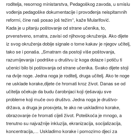
roditelja, resornog ministarstva, Pedagoškog zavoda, u smislu
vođenja pedagoške dokumentacije i provođenja neispitamnih
reformi, čine naš posao još težim“, kaže Mularifović.
Kada je u pitanju poštovanje od strane učenika, to,
prvenstveno, smatra, zavisi od njihovog okruženja. Ako dijete
iz svog okruženja dobije signale o tome kakav je njegov učitelj,
tako se i ponaša. „Smatram da postoji više poštovanja,
razumijevanja i podrške u društvu iz koga dolaze i potiču ti
učenici bilo bi poštovanja od strane učenika. Svako dijete stoji
na dvije noge. Jedna noga je roditelj, druga učitelj. Ako te noge
ne usklade korake,dijete će hromati kroz život. Danas se od
učitelja očekuje da budu čarobnjaci koji rješavaju sve
probleme koji muče ovo društvo. Jedna noga je društvo-
država, a druga je prosvjeta, te ako ne uskladimo korake,
obrazovanje će hromati cijeli život. Poteškoća je mnogo, a
trenutno su najvažnije inkluzija, ekranizacija, socijalizacija,
koncentracija,… Uskladimo korake i pomozimo djeci za