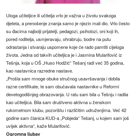
Uloga učiteljice ili učitelja vrlo je važna u životu svakoga
djeteta, a prenošenje znanja samo je njezin mali dio. Vrlo često
su đacima najbolji prijatelji, pedagozi, psiholozi, oni koji ih,
pored roditelja, usmjeravaju, ohrabruju, bodre na putu
odrastanja i stvaraju uspomene koje će rado pamtiti cijeloga
života. Jedna od takvih učiteljica je i Jasmina Mularifović iz
Tešnja, koja u OŠ „Huso Hodžić“ Tešanj radi već 35 godina,
kao nastavnica razredne nastave.
„Prošla sam mnoge obuke stručnog usavršavanja i dobila
razne certifikate, te sam obučavala nastavnike u Reformi
devetogodišnjeg obrazovanja. U ratu sam bila u Tešnju i radila
kao učiteljica. Bila sam društveno aktivna u ženskom
rukometnom klubu, pozorištu i različitim udruženjima. Već 42
godine sam članica KUD-a „Pobjeda“ Tešanj, u kojem sam još
uvijek aktivna“, kaže Mularifović.
Ogromna ljubav