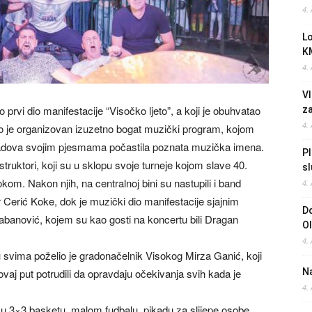
4.
L
K
4.
Vl
 prvi dio manifestacije “Visočko ljeto”, a koji je obuhvatao
z
4.
io je organizovan izuzetno bogat muzički program, kojom
 gradova svojim pjesmama počastila poznata muzička imena.
Pl
struktori, koji su u sklopu svoje turneje kojom slave 40.
sl
okom. Nakon njih, na centralnoj bini su nastupili i band
4.
Cerić Koke, dok je muzički dio manifestacije sjajnim
Do
Šabanović, kojem su kao gosti na koncertu bili Dragan
O
4.
svima poželio je gradonačelnik Visokog Mirza Ganić, koji
vaj put potrudili da opravdaju očekivanja svih kada je
Na
4.
ru u 3×3 basketu, malom fudbalu, pikadu za slijepe osobe,