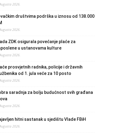
 Augusta 2026.
ovačkim društvima podrška u iznosu od 138.000
M
 Augusta 2026.
ada ZDK osigurala povećanje plaće za
aposlene u ustanovama kulture
 Augusta 2026.
aće prosvjetnih radnika, policije i državnih
užbenika od 1. jula veće za 10 posto
 Augusta 2026.
bra saradnja za bolju budućnost svih građana
lova
 Augusta 2026.
javljen hitni sastanak u sjedištu Vlade FBiH
 Augusta 2026.