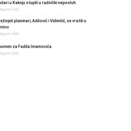
dari u Kaknju stupili u radnički neposluh
 Augusta 2026.
eživjeli planinari, Adilović i Vidimlić, se vratili u
enicu
 Augusta 2026.
pomen za Fadila Imamovića
 Augusta 2026.