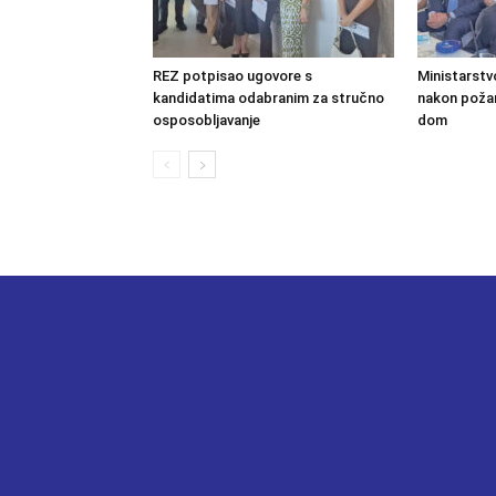
REZ potpisao ugovore s
Ministarstv
kandidatima odabranim za stručno
nakon požara
osposobljavanje
dom