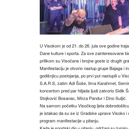
U Visokom je od 21. do 26. jula ove godine trajao
Dane kulture i sporta. Za sve zainteresovane b
prilikom su Visočane i brojne goste iz drugih
Manifestaciju je otvorio nastup grupe Bajaga i in
godišnjicu postojanja, po prvi put nastupili u Vis
S.A.R.S, zatim Adi Šoše, Ilma Karahmet, Semir 
koncertom pred par hiljada ljudi zatvorio Sidik 
Stojković Bosanac, Mirza Pandur i Dino Suljić.
Na samom početku Visočkog ljeta dobrodošlicu 
je istakao da su se iz Gradske uprave Visoko i o
program manifestacije u pitanju.
Kada je sportski dio u pitanju, održani su turni