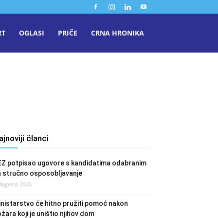
RT
OGLASI
PRIČE
CRNA HRONIKA
ajnoviji članci
EZ potpisao ugovore s kandidatima odabranim
a stručno osposobljavanje
 Augusta 2026.
nistarstvo će hitno pružiti pomoć nakon
žara koji je uništio njihov dom