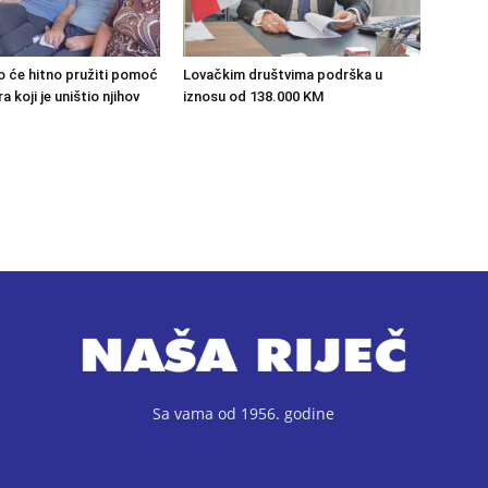
o će hitno pružiti pomoć
Lovačkim društvima podrška u
 koji je uništio njihov
iznosu od 138.000 KM
Sa vama od 1956. godine