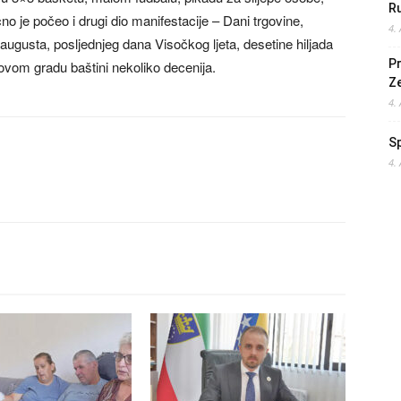
Ru
no je počeo i drugi dio manifestacije – Dani trgovine,
4.
 augusta, posljednjeg dana Visočkog ljeta, desetine hiljada
Pr
u ovom gradu baštini nekoliko decenija.
Z
4.
S
4.