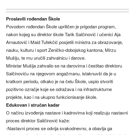
Proslavili rođendan Škole
Povodom rođendan Škole upriličen je prigodan program,
nakon kojeg su direktor škole Tarik Salčinović i učenici Aja
Arnautović i Maid Tufekčić posjetili ministra za obrazovanje,
nauku, kulturu i sport Zeničko-dobojskog kantona, Mirzu
Mušiju, te mu uručili zahvalnicu i darove.
Ministar Mušija zahvalio se na darovima i čestitao direktoru
Salčinoviću na njegovom angažmanu, istaknuvši da je u
kratkom periodu, otkako je na čelu Škole, uspio stvoriti
pozitivno ozračje koje se odražava i na infrastrukturne
projekte, kao i na ukupno funkcionisanje škole.
Edukovan i stručan kadar
O načinu izvođenja nastave i kadrovima koji realizuju nastavni
proces direktor Saličinović kaže:
-Nastavni proces se odvija svakodnevno, a obavlja ga