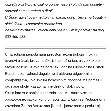
razreda koji bi potencijalno upisali našu školu da nas posjete i
upoznaju se sa radom u školi.
U Školi radi stručan i edukovan kadar, opremljeni smo bogatim
didaktičkim i nastavnim sredstvima.
Za više informacija i eventualnu posjetu Školi pozovite na broj
032-460-583.
U narednom periodu nam predstoji rekonstrukcija mokrih
čvorovi u školi, krova na školi, kao i učionica, a sve kako bi
stvorili odlične uslove za boravak učenika i uposlenika u školi.
Posebnu zahvalnost dugujemo društveno odgovornim
kompanijama, koje svojim nesebičnim doprinosima pomažu
rad naše škole, kazao nam je direktor Salčinović.
Škola ima vrlo uspješnu saradnju sa Ministarstvom za
obrazovanje, nauku, kulturu i sport ZDK, kao i sa Pedagoškim
zavodom Zenica što uz marljiv rad i ljubav prema poslu koji