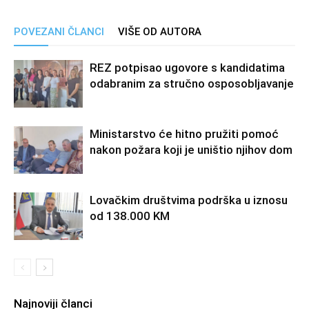
POVEZANI ČLANCI
VIŠE OD AUTORA
REZ potpisao ugovore s kandidatima
odabranim za stručno osposobljavanje
Ministarstvo će hitno pružiti pomoć
nakon požara koji je uništio njihov dom
Lovačkim društvima podrška u iznosu
od 138.000 KM
Najnoviji članci