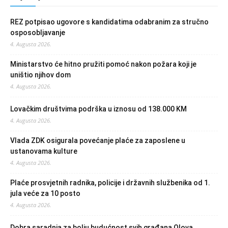
REZ potpisao ugovore s kandidatima odabranim za stručno
osposobljavanje
4. Augusta 2026.
Ministarstvo će hitno pružiti pomoć nakon požara koji je
uništio njihov dom
4. Augusta 2026.
Lovačkim društvima podrška u iznosu od 138.000 KM
4. Augusta 2026.
Vlada ZDK osigurala povećanje plaće za zaposlene u
ustanovama kulture
4. Augusta 2026.
Plaće prosvjetnih radnika, policije i državnih službenika od 1.
jula veće za 10 posto
4. Augusta 2026.
Dobra saradnja za bolju budućnost svih građana Olova