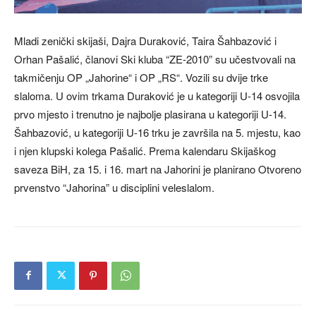
Mladi zenički skijaši, Dajra Duraković, Taira Šahbazović i
Orhan Pašalić, članovi Ski kluba “ZE-2010” su učestvovali na
takmičenju OP „Jahorine“ i OP „RS“. Vozili su dvije trke
slaloma. U ovim trkama Duraković je u kategoriji U-14 osvojila
prvo mjesto i trenutno je najbolje plasirana u kategoriji U-14.
Šahbazović, u kategoriji U-16 trku je završila na 5. mjestu, kao
i njen klupski kolega Pašalić. Prema kalendaru Skijaškog
saveza BiH, za 15. i 16. mart na Jahorini je planirano Otvoreno
prvenstvo “Jahorina” u disciplini veleslalom.