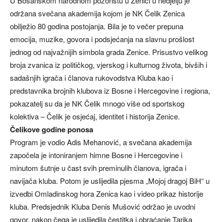
U Bosanskom narodnom pozorištu u Zenici u nedjelju je
održana svečana akademija kojom je NK Čelik Zenica
obilježio 80 godina postojanja. Bila je to večer prepuna
emocija, muzike, govora i podsjećanja na slavnu prošlost
jednog od najvažnijih simbola grada Zenice. Prisustvo velikog
broja zvanica iz političkog, vjerskog i kulturnog života, bivših i
sadašnjih igrača i članova rukovodstva Kluba kao i
predstavnika brojnih klubova iz Bosne i Hercegovine i regiona,
pokazatelj su da je NK Čelik mnogo više od sportskog
kolektiva – Čelik je osjećaj, identitet i historija Zenice.
Čelikove godine ponosa
Program je vodio Adis Mehanović, a svečana akademija
započela je intoniranjem himne Bosne i Hercegovine i
minutom šutnje u čast svih preminulih članova, igrača i
navijača kluba. Potom je uslijedila pjesma „Mojoj dragoj BiH“ u
izvedbi Omladinskog hora Zenica kao i video prikaz historije
kluba. Predsjednik Kluba Denis Mušović održao je uvodni
govor, nakon čega je uslijedila čestitka i obraćanje Tarika