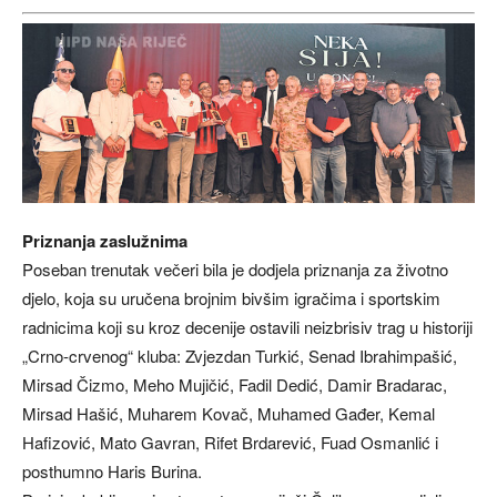
Priznanja zaslužnima
Poseban trenutak večeri bila je dodjela priznanja za životno
djelo, koja su uručena brojnim bivšim igračima i sportskim
radnicima koji su kroz decenije ostavili neizbrisiv trag u historiji
„Crno-crvenog“ kluba: Zvjezdan Turkić, Senad Ibrahimpašić,
Mirsad Čizmo, Meho Mujičić, Fadil Dedić, Damir Bradarac,
Mirsad Hašić, Muharem Kovač, Muhamed Gađer, Kemal
Hafizović, Mato Gavran, Rifet Brdarević, Fuad Osmanlić i
posthumno Haris Burina.