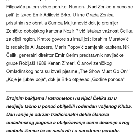
Filipovića putem video poruke. Numeru „Nad Zenicom nebo se
pali“ je izveo Emir Adilović Brko. U ime Grada Zenica
prisutnim se obratila Sumea Mujkanović dok je premijer
Zeničko-dobojskog kantona Nezir Pivić istakao važnost Čelika
za cijeli region. Kratke govore su imali još: Ibrahim Muratović
iz redakcije Al Jazeere, Marin Popović zamjenik kapitena NK
Čelik, generalni direktor Emir Čerim predstavnik navijačke
grupe Robijaši 1988 Kenan Zimeri. Članovi zeničkog
Omladinskog hora su izveli pjesme „The Show Must Go On“ i
„Koje je ljubav boje“, dok je Brko otpjevao „Godine ponosa“.
Brojnim bakljama i vatrometom navijači Čelika su u
nedjelju tačno u ponoć obilježili rođendan voljenog Kluba.
Dan ranije je održan tradicionalni defile članova
omladinskog pogona a obilježavanje osme decenije ovog
simbola Zenice će se nastaviti i u narednom periodu.