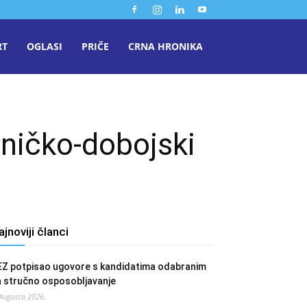
RT
OGLASI
PRIČE
CRNA HRONIKA
eničko-dobojski
ajnoviji članci
EZ potpisao ugovore s kandidatima odabranim
a stručno osposobljavanje
 Augusta 2026.