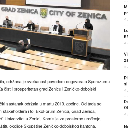
Mi
po
4.
L
K
4.
Vl
z
4.
Pl
aprila, održana je svečanost povodom dogovora o Sporazumu
sl
a čist i prosperitetan grad Zenicu i Zeničko-dobojski
4.
Do
nički sastanak održala u martu 2019. godine. Od tada se
O
m stakeholdera i to: EkoForum Zenica, Grad Zenica,
4.
ć“ Univerzitet u Zenici, Komisija za prostorno uređenje,
aštitu okolice Skupštine Zeničko-dobojskog kantona,
Na