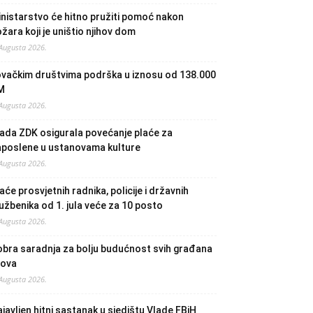
nistarstvo će hitno pružiti pomoć nakon
žara koji je uništio njihov dom
 Augusta 2026.
ovačkim društvima podrška u iznosu od 138.000
M
 Augusta 2026.
ada ZDK osigurala povećanje plaće za
aposlene u ustanovama kulture
 Augusta 2026.
aće prosvjetnih radnika, policije i državnih
užbenika od 1. jula veće za 10 posto
 Augusta 2026.
bra saradnja za bolju budućnost svih građana
lova
 Augusta 2026.
javljen hitni sastanak u sjedištu Vlade FBiH