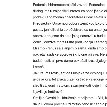
Federalni hidrometeorološki zavod i Federalno mi
dijalog imaju zajednički interes za poboljšanje 
podršku angažovanih facilitatora i PeaceNexus 
Predsjednik Upravnog odbora zeničkog Ekoforuma
postavljeni ciljevi te se očekivalo da se unaprije
sporazuma jeste da se dijalog nastavi i u budućnos
Zenici, održiva metalurška proizvodnja i sarad
Mi smo krenuli sa slanjem pisama, onda smo org
pokretali sudske sporove i krivične prijave. Ne
budućnosti, ali prvo ćemo pokušati kroz dijalog
Lemeš.
Jakuta Imširović, šefica Odsjeka za ekologiju 
je da je kvalitet zraka u Zenici treće kategorij
sjediti za jednim stolom, razmjenjivati ideje i mi
izjavila je Imširović.
Smiljka Gavrić iz Udruženja medijatora u BiH, koj
da je u ovom procesu izuzetno bitno učešće cije