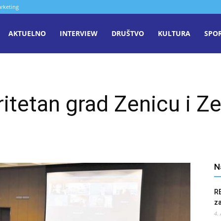
rketing
aša
AKTUELNO
INTERVIEW
DRUŠTVO
KULTURA
SPO
iječ
ritetan grad Zenicu i Z
enica
N
R
z
4.