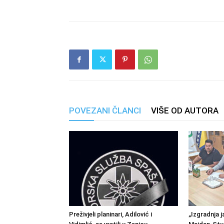
POVEZANI ČLANCI
VIŠE OD AUTORA
Preživjeli planinari, Adilović i
„Izgradnja j