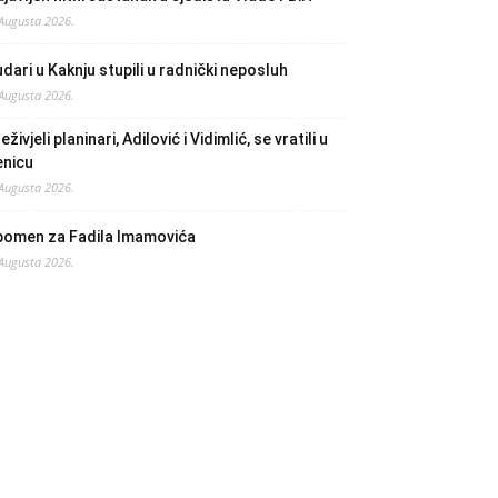
 Augusta 2026.
dari u Kaknju stupili u radnički neposluh
 Augusta 2026.
eživjeli planinari, Adilović i Vidimlić, se vratili u
enicu
 Augusta 2026.
pomen za Fadila Imamovića
 Augusta 2026.