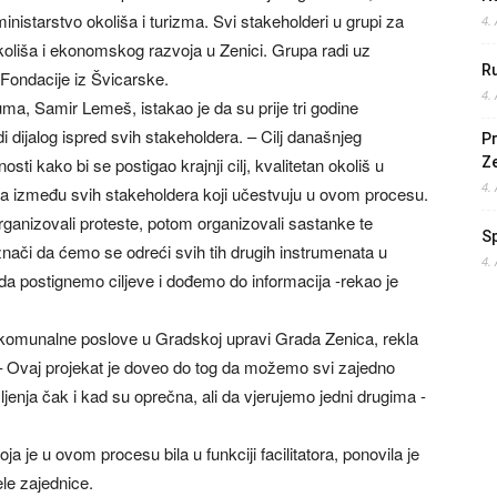
nistarstvo okoliša i turizma. Svi stakeholderi u grupi za
4.
okoliša i ekonomskog razvoja u Zenici. Grupa radi uz
Ru
Fondacije iz Švicarske.
4.
, Samir Lemeš, istakao je da su prije tri godine
di dijalog ispred svih stakeholdera. – Cilj današnjeg
Pr
ti kako bi se postigao krajnji cilj, kvalitetan okoliš u
Z
4.
nja između svih stakeholdera koji učestvuju u ovom procesu.
anizovali proteste, potom organizovali sastanke te
S
 znači da ćemo se odreći svih tih drugih instrumenata u
4.
 da postignemo ciljeve i dođemo do informacija -rekao je
i komunalne poslove u Gradskoj upravi Grada Zenica, rekla
e. – Ovaj projekat je doveo do tog da možemo svi zajedno
šljenja čak i kad su oprečna, ali da vjerujemo jedni drugima -
a je u ovom procesu bila u funkciji facilitatora, ponovila je
le zajednice.