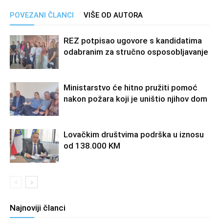
POVEZANI ČLANCI
VIŠE OD AUTORA
REZ potpisao ugovore s kandidatima
odabranim za stručno osposobljavanje
Ministarstvo će hitno pružiti pomoć
nakon požara koji je uništio njihov dom
Lovačkim društvima podrška u iznosu
od 138.000 KM
Najnoviji članci