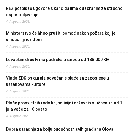
REZ potpisao ugovore s kandidatima odabranim za stručno
osposobljavanje
4. Augusta 2026.
Ministarstvo će hitno pružiti pomoć nakon požara koji je
uništio njihov dom
4. Augusta 2026.
Lovačkim društvima podrška u iznosu od 138.000 KM
4. Augusta 2026.
Vlada ZDK osigurala povećanje plaće za zaposlene u
ustanovama kulture
4. Augusta 2026.
Plaće prosvjetnih radnika, policije i državnih službenika od 1.
jula veće za 10 posto
4. Augusta 2026.
Dobra saradnja za bolju budućnost svih građana Olova