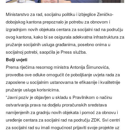
Ministarstvo za rad, socijalnu politiku i izbjeglice Zeničko-
dobojskog kantona prepoznalo je potrebu za obnovom i
izgradnjom novih objekata centara za socijalni rad na području
ovog kantona, kako bi se osigurala adekvatna infrastruktura za
pružanje socijalnih usluga građanima, posebno onima u
socijalnoj potrebi, saopćila je Press služba.
Bolji uvjeti
Prema riječima resornog ministra Antonija Šimunovića,
provedba ove odluke omogućit će poboljšanje uvjeta rada za
zaposlene u socijalnim ustanovama te efikasnije i kvalitetnije
pružanje usluga korisnicima.
“Javni poziv je objavljen u skladu s Pravilnikom o načinu
ostvarivanja prava na dodjelu proračunskih sredstava
namijenjenih za gradnju novih objekata i pomoć za obnovu i
uređenje centara za socijalni rad na području ZDK. Svi centri
za socijalni rad su imali mogućnost prijaviti svoje projekte uz